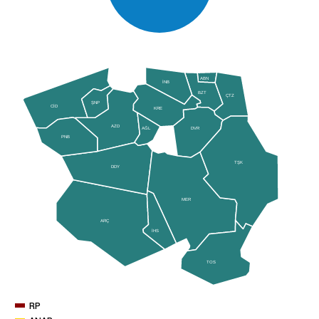
ABN
İNB
BZT
ÇTZ
ŞNP
CİD
KRE
AZD
AĞL
DVR
PNB
TŞK
DDY
MER
ARÇ
İHS
TOS
RP