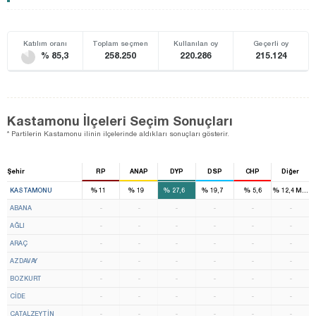
Katılım oranı
Toplam seçmen
Kullanılan oy
Geçerli oy
% 85,3
258.250
220.286
215.124
Kastamonu İlçeleri Seçim Sonuçları
* Partilerin Kastamonu ilinin ilçelerinde aldıkları sonuçları gösterir.
Şehir
RP
ANAP
DYP
DSP
CHP
Diğer
1
1
2
1
%
%
%
%
%
%
KASTAMONU
11
19
27,6
19,7
5,6
12,4
MHP
ABANA
-
-
-
-
-
-
AĞLI
-
-
-
-
-
-
ARAÇ
-
-
-
-
-
-
AZDAVAY
-
-
-
-
-
-
BOZKURT
-
-
-
-
-
-
CİDE
-
-
-
-
-
-
ÇATALZEYTİN
-
-
-
-
-
-