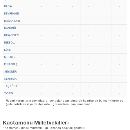
DADAY
-
-
-
-
-
-
DEVREKANİ
-
-
-
-
-
-
DOĞANYURT
-
-
-
-
-
-
HANÖNÜ
-
-
-
-
-
-
İHSANGAZİ
-
-
-
-
-
-
İNEBOLU
-
-
-
-
-
-
KÜRE
-
-
-
-
-
-
MERKEZ
-
-
-
-
-
-
PINARBAŞI
-
-
-
-
-
-
SEYDİLER
-
-
-
-
-
-
ŞENPAZAR
-
-
-
-
-
-
TAŞKÖPRÜ
-
-
-
-
-
-
TOSYA
-
-
-
-
-
-
Resmi kurumların yayımladığı sonuçlar esas alınarak hazırlanan bu içeriklerde tre
(-) ile belirtilen il ya da ilçelerle ilgili verilere ulaşılamamıştır.
Kastamonu Milletvekilleri
* Kastamonu ilinde milletvekilliği kazanan adayları gösterir.