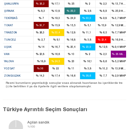
%
%
%
%
%
%
ŞANLIURFA
26,2
17,1
25
2
2,3
13,7
HADE
1
2
%
%
%
%
%
%
ŞIRNAK
8,3
13,8
29,3
2,8
8,9
25,9
HADE
1
2
2
%
%
%
%
%
%
TEKIRDAĞ
7
19,3
24,9
33,3
9,8
3,7
MHP
3
2
1
1
%
%
%
%
%
%
TOKAT
30,7
15,9
15,5
5,1
15,9
12,9
MHP
3
3
1
1
%
%
%
%
%
%
TRABZON
26,3
33,4
12,8
11,1
6,5
7,7
MHP
1
1
%
%
%
%
%
%
TUNCELI
2,7
9,1
16,8
3,8
23,4
16,9
HADE
1
1
1
%
%
%
%
%
%
UŞAK
14
16,7
20,4
23,9
12,8
9,4
MHP
3
2
1
%
%
%
%
%
%
VAN
23,8
16,6
10
2
2,3
28
HADEP
1
1
%
%
%
%
%
%
YALOVA
18,9
24,5
23
16,1
8,6
5,2
MHP
3
2
1
%
%
%
%
%
%
YOZGAT
36
22
11
3,8
10,2
13,9
MHP
1
1
1
3
%
%
%
%
%
%
ZONGULDAK
14,3
17,4
16,6
38,6
7,7
2,9
MHP
Resmi kurumların yayımladığı sonuçlar esas alınarak hazırlanan bu içeriklerde tre
(-) ile belirtilen il ya da ilçelerle ilgili verilere ulaşılamamıştır.
Türkiye Ayrıntılı Seçim Sonuçları
Açılan sandık
%100