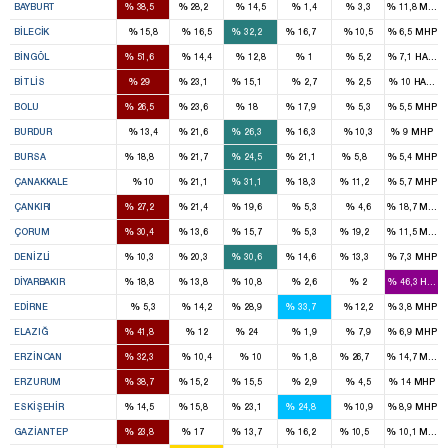
%
%
%
%
%
%
BAYBURT
38,5
28,2
14,5
1,4
3,3
11,8
MHP
1
1
%
%
%
%
%
%
BILECIK
15,8
16,5
32,2
16,7
10,5
6,5
MHP
3
%
%
%
%
%
%
BINGÖL
51,6
14,4
12,8
1
5,2
7,1
HADEP
2
1
1
%
%
%
%
%
%
BITLIS
29
23,1
15,1
2,7
2,5
10
HADEP
2
2
1
1
%
%
%
%
%
%
BOLU
26,5
23,6
18
17,9
5,3
5,5
MHP
1
1
1
%
%
%
%
%
%
BURDUR
13,4
21,6
26,3
16,3
10,3
9
MHP
3
3
4
3
1
%
%
%
%
%
%
BURSA
18,8
21,7
24,5
21,1
5,8
5,4
MHP
1
2
1
1
%
%
%
%
%
%
ÇANAKKALE
10
21,1
31,1
18,3
11,2
5,7
MHP
1
1
1
%
%
%
%
%
%
ÇANKIRI
27,2
21,4
19,6
5,3
4,6
18,7
MHP
3
1
1
1
%
%
%
%
%
%
ÇORUM
30,4
13,6
15,7
5,3
19,2
11,5
MHP
1
1
3
1
1
%
%
%
%
%
%
DENIZLI
10,3
20,3
30,6
14,6
13,3
7,3
MHP
5
3
2
%
%
%
%
%
%
DIYARBAKIR
18,8
13,8
10,8
2,6
2
46,3
HADE
2
2
%
%
%
%
%
%
EDIRNE
5,3
14,2
28,9
33,7
12,2
3,8
MHP
3
2
%
%
%
%
%
%
ELAZIĞ
41,8
12
24
1,9
7,9
6,9
MHP
2
2
%
%
%
%
%
%
ERZINCAN
32,3
10,4
10
1,8
26,7
14,7
MHP
5
1
2
%
%
%
%
%
%
ERZURUM
38,7
15,2
15,5
2,9
4,5
14
MHP
1
1
2
2
%
%
%
%
%
%
ESKIŞEHIR
14,5
15,8
23,1
24,8
10,9
8,9
MHP
3
2
1
2
1
%
%
%
%
%
%
GAZIANTEP
23,8
17
13,7
16,2
10,5
10,1
MHP
1
3
1