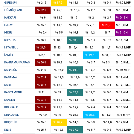
%
%
%
%
%
%
GIRESUN
21,2
37,6
14,1
9,2
9,3
4,9
MHP
1
1
%
%
%
%
%
%
GÜMÜŞHANE
32,1
25,8
15,4
2,7
7,3
13,9
MHP
1
1
%
%
%
%
%
%
HAKKARI
6
12,2
19
2
2,7
54,2
HADE
2
2
2
1
3
%
%
%
%
%
%
HATAY
18,5
14,6
19,2
7,7
21,9
13,3
MHP
1
1
%
%
%
%
%
%
IĞDIR
9,4
5,5
19,8
14,2
7
21,6
HADE
1
1
3
%
%
%
%
%
%
ISPARTA
16,1
13,8
40,3
4,4
7,6
15,7
MHP
16
15
11
12
7
%
%
%
%
%
%
İSTANBUL
23,9
22
15,4
18,3
11,7
3,7
MHP
2
5
7
6
4
%
%
%
%
%
%
İZMIR
8,4
18,8
23,9
24,4
13,9
5,6
MHP
4
2
1
1
%
%
%
%
%
%
KAHRAMANMARAŞ
36,8
19,8
16,6
2,7
9,3
10,5
MHP
1
1
1
%
%
%
%
%
%
KARABÜK
21,9
16,2
24,9
17,9
6,6
10
MHP
2
1
%
%
%
%
%
%
KARAMAN
33,4
12,5
13,8
16,7
9,9
11,4
MHP
1
1
1
1
%
%
%
%
%
%
KARS
20,5
12,3
18,4
16,4
9,4
12,1
MHP
1
1
2
1
%
%
%
%
%
%
KASTAMONU
11
19
27,6
19,7
5,6
12,4
MHP
4
2
2
1
%
%
%
%
%
%
KAYSERI
33,1
14,3
14,6
10,6
6,7
17,8
MHP
2
1
1
%
%
%
%
%
%
KIRIKKALE
30,2
22,3
12,9
9,4
9,4
13,5
MHP
1
1
1
1
%
%
%
%
%
%
KIRKLARELI
4,9
19
25,8
27,8
14,2
6
MHP
1
1
1
%
%
%
%
%
%
KIRŞEHIR
18,6
20,9
14,5
8,3
11,6
19,9
MHP
1
1
%
%
%
%
%
%
KILIS
25,7
12,8
37,2
5,7
9,5
6,7
MHP
3
2
1
2
1