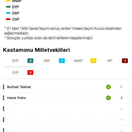
ANAP
DYP
DSP
CHP
* 31 Mart 1995 Genel Seçimi sonuç verileri Yüksek Seçim Kurulu tarafından
sağlanmaktadır.
* Sonuçlar, yurtdışı oyları da dahil edilerek hesaplanmıştır.
Kastamonu Milletvekilleri
2
1
1
1
DYP
DSP
ANAP
RP
0
CHP
Nurhan Tekinel
1
Haluk Yıldız
2
-
-
-
-
-
-