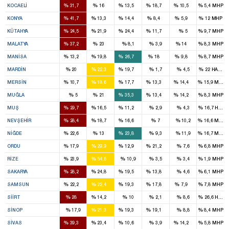
%
%
%
%
%
%
KOCAELI
31,7
16
13,5
18,7
10,5
5,4
MHP
9
2
3
1
1
%
%
%
%
%
%
KONYA
41,7
13,3
14,4
8,4
5,9
12
MHP
2
1
2
1
%
%
%
%
%
%
KÜTAHYA
24,5
21,9
24,4
11,7
5
9,7
MHP
4
2
1
%
%
%
%
%
%
MALATYA
37,2
23
8,1
3,9
14
8,3
MHP
1
3
4
2
1
%
%
%
%
%
%
MANISA
13,2
19,8
26,7
18
9,8
8,7
MHP
2
2
2
%
%
%
%
%
%
MARDIN
20
22,3
19,7
1,7
4,5
22
HADEP
2
3
3
2
2
%
%
%
%
%
%
MERSIN
10,7
18,6
17,7
13,3
14,4
15,9
MHP
1
3
1
1
%
%
%
%
%
%
MUĞLA
5
21
35,3
13,4
14,2
8,3
MHP
2
1
1
%
%
%
%
%
%
MUŞ
29,7
16,5
11,2
2,9
4,3
16,7
HADE
1
1
1
%
%
%
%
%
%
NEVŞEHIR
28,4
18,7
16,6
7
10,2
16,6
MHP
1
1
2
%
%
%
%
%
%
NIĞDE
22,6
13
23,8
9,3
11,9
16,7
MHP
2
3
1
2
%
%
%
%
%
%
ORDU
17,9
29,9
12,9
21,2
7,6
6,8
MHP
1
3
%
%
%
%
%
%
RIZE
23,9
54,5
10,9
3,5
3,4
1,9
MHP
2
2
2
1
%
%
%
%
%
%
SAKARYA
28,2
24,8
19,5
13,8
4,6
6,1
MHP
3
3
2
2
1
%
%
%
%
%
%
SAMSUN
22,2
22,4
19,3
17,8
7,9
7,8
MHP
2
1
%
%
%
%
%
%
SIIRT
28
14,2
10
2,1
8,6
26,6
HADE
1
1
1
%
%
%
%
%
%
SINOP
17,9
21,3
19,3
19,1
8,8
8,4
MHP
3
2
1
1
%
%
%
%
%
%
SIVAS
39,3
23,4
10,6
3,9
14,2
5,8
MHP
4
2
3