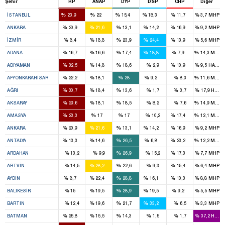
Şehir
RP
ANAP
DYP
DSP
CHP
Diğer
16
15
11
12
7
%
%
%
%
%
%
İSTANBUL
23,9
22
15,4
18,3
11,7
3,7
MHP
7
8
4
4
5
%
%
%
%
%
%
ANKARA
20,9
21,6
13,1
14,2
16,9
9,2
MHP
2
5
7
6
4
%
%
%
%
%
%
İZMIR
8,4
18,8
23,9
24,4
13,9
5,6
MHP
4
4
4
4
1
%
%
%
%
%
%
ADANA
16,7
16,6
17,4
18,8
7,9
14,3
MHP
2
1
1
1
%
%
%
%
%
%
ADIYAMAN
32,5
14,8
18,6
2,9
10,9
9,5
HADEP
2
1
3
1
%
%
%
%
%
%
AFYONKARAHISAR
22,2
18,1
28
9,2
8,3
11,6
MHP
3
1
1
%
%
%
%
%
%
AĞRI
30,7
18,4
13,6
1,7
3,7
17,9
HADE
2
1
1
%
%
%
%
%
%
AKSARAY
29,6
18,1
18,5
8,2
7,6
14,9
MHP
1
1
1
1
%
%
%
%
%
%
AMASYA
23,3
17
17
10,2
17,4
12,1
MHP
7
8
4
4
5
%
%
%
%
%
%
ANKARA
20,9
21,6
13,1
14,2
16,9
9,2
MHP
1
2
3
1
3
%
%
%
%
%
%
ANTALYA
13,3
14,6
26,5
6,8
23,2
12,2
MHP
1
1
%
%
%
%
%
%
ARDAHAN
13,2
9,9
26,9
15,2
17,3
7,7
MHP
1
1
1
%
%
%
%
%
%
ARTVIN
14,5
28,2
22,6
9,3
15,4
6,4
MHP
1
2
3
1
1
%
%
%
%
%
%
AYDIN
8,7
22,4
28,8
16,1
10,3
8,8
MHP
1
2
3
2
1
%
%
%
%
%
%
BALIKESIR
15
19,5
28,9
19,5
9,2
5,5
MHP
1
1
1
%
%
%
%
%
%
BARTIN
12,4
19,6
21,7
33,2
6,5
3,3
MHP
2
1
1
%
%
%
%
%
%
BATMAN
25,8
15,5
14,3
1,5
1,7
37,2
HADE
1
1