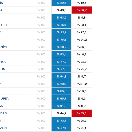
IN
%
100
%
50,5
%
49,5
LA
%
100
%
43,3
%
56,7
%
100
%
93,2
%
6,8
EHIR
%
100
%
76,9
%
23,1
E
%
100
%
72,7
%
27,3
%
100
%
75,8
%
24,2
NIYE
%
100
%
63,2
%
36,8
%
100
%
83,1
%
16,9
RYA
%
100
%
77,2
%
22,8
SUN
%
100
%
77,3
%
22,7
%
100
%
94,3
%
5,7
P
%
100
%
68,8
%
31,2
S
%
100
%
80,5
%
19,5
IURFA
%
100
%
95,7
%
4,3
AK
%
100
%
91,3
%
8,7
RDAĞ
%
100
%
44,7
%
55,3
T
%
100
%
73,7
%
26,3
BZON
%
100
%
77,9
%
22,1