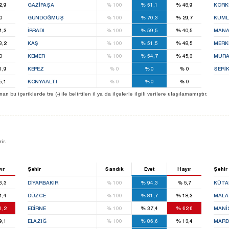
2,9
GAZİPAŞA
%
100
%
51,1
%
48,9
KORK
0
GÜNDOĞMUŞ
%
100
%
70,3
%
29,7
KUM
4,3
İBRADI
%
100
%
59,5
%
40,5
MANA
3,2
KAŞ
%
100
%
51,5
%
48,5
MERK
0
KEMER
%
100
%
54,7
%
45,3
MURA
1,9
KEPEZ
%
0
%
0
%
0
SERİ
5,1
KONYAALTI
%
0
%
0
%
0
u içeriklerde tre (-) ile belirtilen il ya da ilçelerle ilgili verilere ulaşılamamıştır.
ir.
ır
Şehir
Sandık
Evet
Hayır
Şehir
3,3
DIYARBAKIR
%
100
%
94,3
%
5,7
KÜTA
4,4
DÜZCE
%
100
%
81,7
%
18,3
MALA
1,2
EDIRNE
%
100
%
37,4
%
62,6
MANI
9,1
ELAZIĞ
%
100
%
86,6
%
13,4
MARD