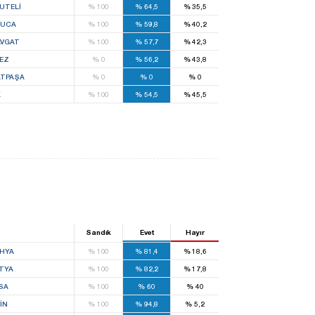
UTELİ
%
100
%
64,5
%
35,5
LUCA
%
100
%
59,8
%
40,2
VGAT
%
100
%
57,7
%
42,3
EZ
%
0
%
56,2
%
43,8
TPAŞA
%
0
%
0
%
0
K
%
100
%
54,5
%
45,5
Sandık
Evet
Hayır
HYA
%
100
%
81,4
%
18,6
TYA
%
100
%
82,2
%
17,8
SA
%
100
%
60
%
40
IN
%
100
%
94,8
%
5,2