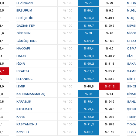
4,8
ERZINCAN
%
100
%
71
%
29
MERS
6,5
ERZURUM
%
100
%
90,1
%
9,9
MUĞ
5
ESKIŞEHIR
%
100
%
56,9
%
43,1
MUŞ
4,4
GAZIANTEP
%
100
%
79,7
%
20,3
NEVŞ
1,6
GIRESUN
%
100
%
74
%
26
NIĞD
4,4
GÜMÜŞHANE
%
100
%
84,2
%
15,8
ORDU
2,4
HAKKARI
%
100
%
95,4
%
4,6
OSMA
34
HATAY
%
100
%
59,8
%
40,2
RIZE
4,5
IĞDIR
%
100
%
68,2
%
31,8
SAKA
2,7
ISPARTA
%
100
%
67,8
%
32,2
SAM
40
İSTANBUL
%
100
%
66,7
%
33,3
SIIRT
4,9
İZMIR
%
100
%
48,8
%
51,2
SINO
,3
KAHRAMANMARAŞ
%
100
%
86
%
14
SIVA
0,8
KARABÜK
%
100
%
75,4
%
24,6
ŞANL
40
KARAMAN
%
100
%
73,4
%
26,6
ŞIRN
,2
KARS
%
100
%
73,2
%
26,8
TEKI
,1
KASTAMONU
%
100
%
71,2
%
28,8
TOKA
7,1
KAYSERI
%
100
%
82,1
%
17,9
TRA