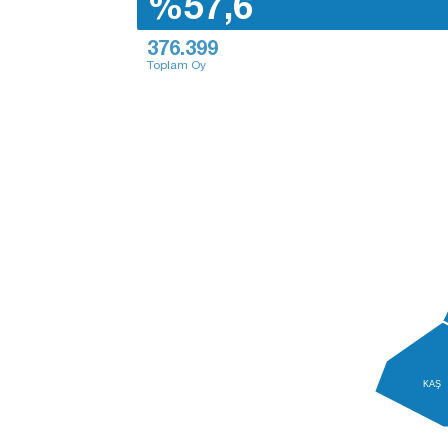
%57,6
376.399
Toplam Oy
KAŞ