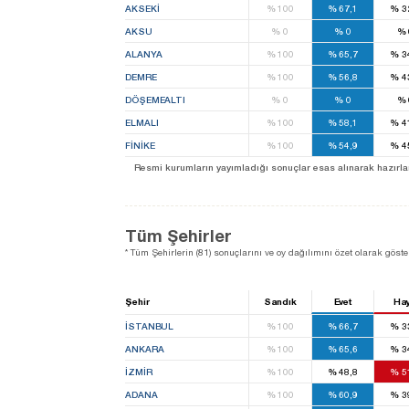
AKSEKİ
%
100
%
67,1
%
3
AKSU
%
0
%
0
%
ALANYA
%
100
%
65,7
%
3
DEMRE
%
100
%
56,8
%
4
DÖŞEMEALTI
%
0
%
0
%
ELMALI
%
100
%
58,1
%
4
FİNİKE
%
100
%
54,9
%
4
Resmi kurumların yayımladığı sonuçlar esas alınarak hazırlanan b
Tüm Şehirler
* Tüm Şehirlerin (81) sonuçlarını ve oy dağılımını özet olarak göster
Şehir
Sandık
Evet
Hay
İSTANBUL
%
100
%
66,7
%
3
ANKARA
%
100
%
65,6
%
3
İZMIR
%
100
%
48,8
%
5
ADANA
%
100
%
60,9
%
3