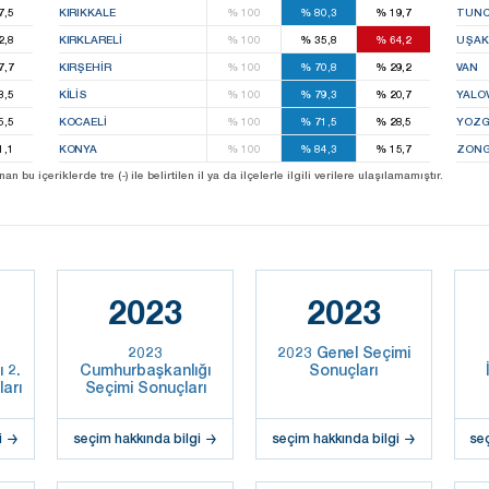
7,5
KIRIKKALE
%
100
%
80,3
%
19,7
TUNC
2,8
KIRKLARELI
%
100
%
35,8
%
64,2
UŞAK
7,7
KIRŞEHIR
%
100
%
70,8
%
29,2
VAN
8,5
KILIS
%
100
%
79,3
%
20,7
YALO
5,5
KOCAELI
%
100
%
71,5
%
28,5
YOZG
1,1
KONYA
%
100
%
84,3
%
15,7
ZONG
u içeriklerde tre (-) ile belirtilen il ya da ilçelerle ilgili verilere ulaşılamamıştır.
2023
2023
2023
2023 Genel Seçimi
 2.
Cumhurbaşkanlığı
Sonuçları
arı
Seçimi Sonuçları
i
seçim hakkında bilgi
seçim hakkında bilgi
se