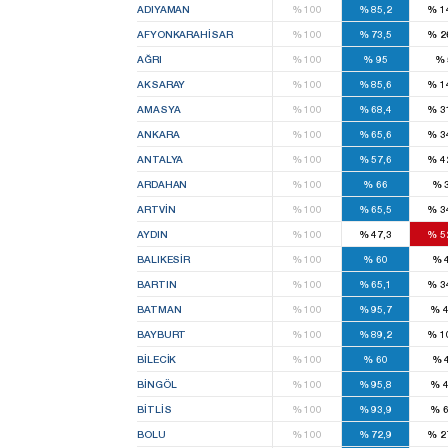
ADIYAMAN
%
100
%
85,2
%
1
AFYONKARAHISAR
%
100
%
73,5
%
2
AĞRI
%
100
%
95
%
AKSARAY
%
100
%
85,6
%
1
AMASYA
%
100
%
68,4
%
3
ANKARA
%
100
%
65,6
%
3
ANTALYA
%
100
%
57,6
%
4
ARDAHAN
%
100
%
66
%
ARTVIN
%
100
%
65,5
%
3
AYDIN
%
100
%
47,3
%
5
BALIKESIR
%
100
%
60
%
BARTIN
%
100
%
65,1
%
3
BATMAN
%
100
%
95,7
%
4
BAYBURT
%
100
%
89,2
%
1
BILECIK
%
100
%
60
%
BINGÖL
%
100
%
95,8
%
4
BITLIS
%
100
%
93,9
%
6
BOLU
%
100
%
72,9
%
2