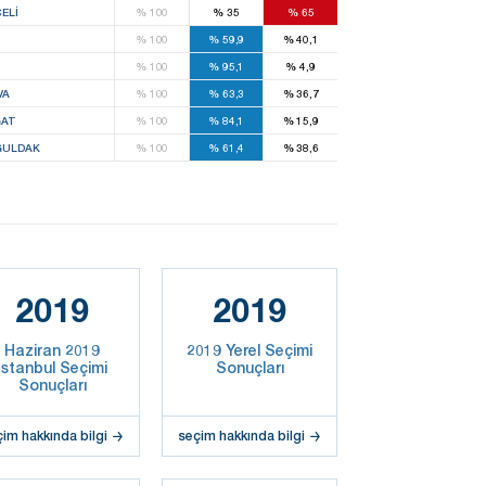
ELI
%
100
%
35
%
65
%
100
%
59,9
%
40,1
%
100
%
95,1
%
4,9
VA
%
100
%
63,3
%
36,7
AT
%
100
%
84,1
%
15,9
ULDAK
%
100
%
61,4
%
38,6
2019
2019
Haziran 2019
2019 Yerel Seçimi
İstanbul Seçimi
Sonuçları
Sonuçları
çim hakkında bilgi
seçim hakkında bilgi