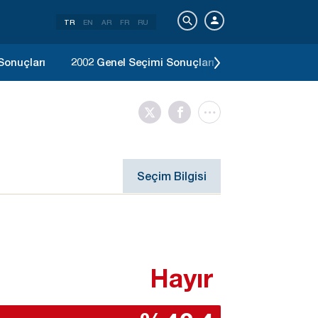
TR
EN
AR
FR
RU
Sonuçları
2002 Genel Seçimi Sonuçları
1999 Genel Seç
Seçim Bilgisi
Hayır