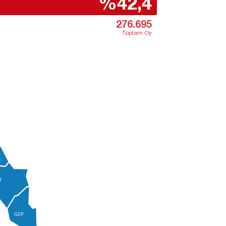
%42,4
276.695
Toplam Oy
N
GZP