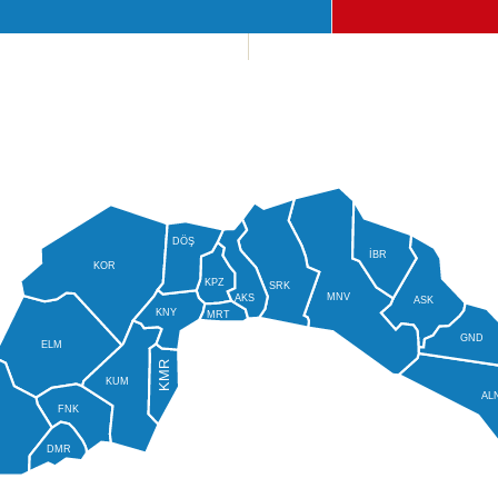
DÖŞ
İBR
KOR
KPZ
SRK
MNV
AKS
ASK
KNY
MRT
GND
ELM
KMR
KUM
AL
FNK
DMR