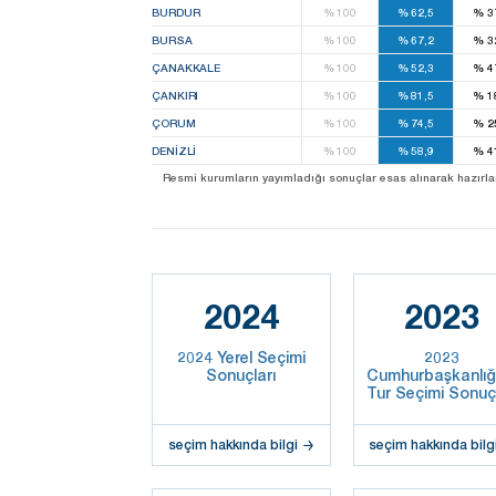
BURDUR
%
100
%
62,5
%
3
BURSA
%
100
%
67,2
%
3
ÇANAKKALE
%
100
%
52,3
%
4
ÇANKIRI
%
100
%
81,5
%
1
ÇORUM
%
100
%
74,5
%
2
DENIZLI
%
100
%
58,9
%
4
Resmi kurumların yayımladığı sonuçlar esas alınarak hazırlanan b
2024
2023
2024 Yerel Seçimi
2023
Sonuçları
Cumhurbaşkanlığı
Tur Seçimi Sonuçl
seçim hakkında bilgi
seçim hakkında bilg