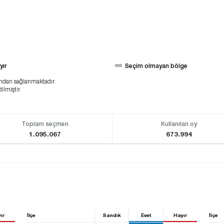
yır
Seçim olmayan bölge
ından sağlanmaktadır.
ilmiştir.
Toplam seçmen
Kullanılan oy
1.095.067
673.994
ır
İlçe
Sandık
Evet
Hayır
İlçe