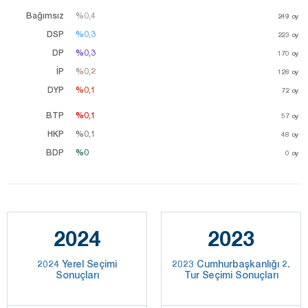
Bağımsız
%0,4
%0,4
249
oy
DSP
%0,3
%0,3
223
oy
DP
%0,3
%0,3
170
oy
İP
%0,2
%0,2
128
oy
DYP
%0,1
%0,1
72
oy
BTP
%0,1
%0,1
57
oy
HKP
%0,1
%0,1
48
oy
BDP
%0
%0
0
oy
2024
2023
2024 Yerel Seçimi
2023 Cumhurbaşkanlığı 2.
Sonuçları
Tur Seçimi Sonuçları