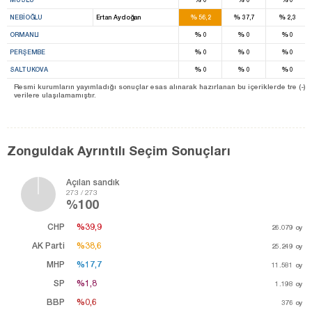
%
%
%
NEBIOĞLU
Ertan Aydoğan
56,2
37,7
2,3
%
%
%
ORMANLI
0
0
0
%
%
%
PERŞEMBE
0
0
0
%
%
%
SALTUKOVA
0
0
0
Resmi kurumların yayımladığı sonuçlar esas alınarak hazırlanan bu içeriklerde tre (-) ile be
verilere ulaşılamamıştır.
Zonguldak Ayrıntılı Seçim Sonuçları
Açılan sandık
273 / 273
%100
CHP
%39,9
%39,9
26.079
oy
AK Parti
%38,6
%38,6
25.249
oy
MHP
%17,7
%17,7
11.581
oy
SP
%1,8
%1,8
1.198
oy
BBP
%0,6
%0,6
376
oy