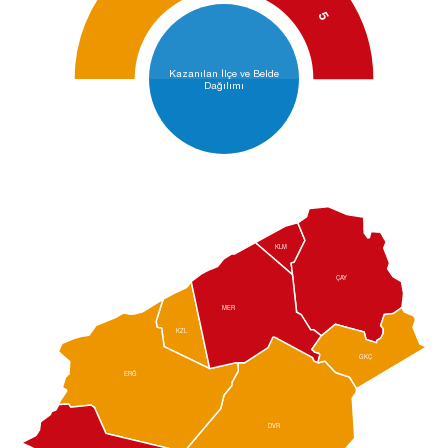
5
Kazanılan İlçe ve Belde
Dağılımı
KLM
ÇAY
MER
KZL
GKÇ
ERĞ
DVR