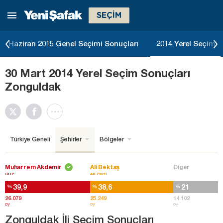
SEÇİM
Haziran 2015 Genel Seçimi Sonuçları
2014 Yerel Seçimi 
30 Mart 2014 Yerel Seçim Sonuçları
Zonguldak
Türkiye Geneli
Şehirler
Bölgeler
Muharrem Akdemir
Ali Bektaş
Diğer
CHP
AK Parti
39,9
38,6
21
%
%
%
26.079
25.249
14.102
oy
oy
oy
Zonguldak İli Seçim Sonuçları