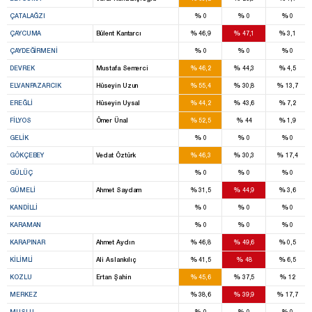
%
%
%
ÇATALAĞZI
0
0
0
%
%
%
ÇAYCUMA
Bülent Kantarcı
46,9
47,1
3,1
%
%
%
ÇAYDEĞIRMENI
0
0
0
%
%
%
DEVREK
Mustafa Semerci
46,2
44,3
4,5
%
%
%
ELVANPAZARCIK
Hüseyin Uzun
55,4
30,8
13,7
%
%
%
EREĞLI
Hüseyin Uysal
44,2
43,6
7,2
%
%
%
FILYOS
Ömer Ünal
52,5
44
1,9
%
%
%
GELIK
0
0
0
%
%
%
GÖKÇEBEY
Vedat Öztürk
46,3
30,3
17,4
%
%
%
GÜLÜÇ
0
0
0
%
%
%
GÜMELI
Ahmet Saydam
31,5
44,9
3,6
%
%
%
KANDILLI
0
0
0
%
%
%
KARAMAN
0
0
0
%
%
%
KARAPINAR
Ahmet Aydın
46,8
49,6
0,5
%
%
%
KILIMLI
Ali Aslankılıç
41,5
48
6,5
%
%
%
KOZLU
Ertan Şahin
45,6
37,5
12
%
%
%
MERKEZ
38,6
39,9
17,7
%
%
%
MUSLU
0
0
0