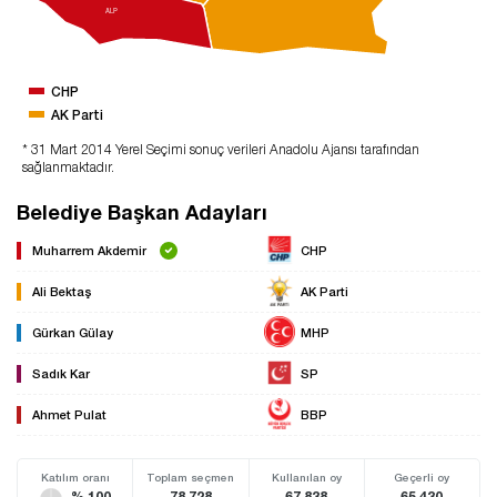
ALP
CHP
AK Parti
* 31 Mart 2014 Yerel Seçimi sonuç verileri Anadolu Ajansı tarafından
sağlanmaktadır.
Belediye Başkan Adayları
Muharrem Akdemir
CHP
Ali Bektaş
AK Parti
Gürkan Gülay
MHP
Sadık Kar
SP
Ahmet Pulat
BBP
Katılım oranı
Toplam seçmen
Kullanılan oy
Geçerli oy
% 100
78.728
67.838
65.430