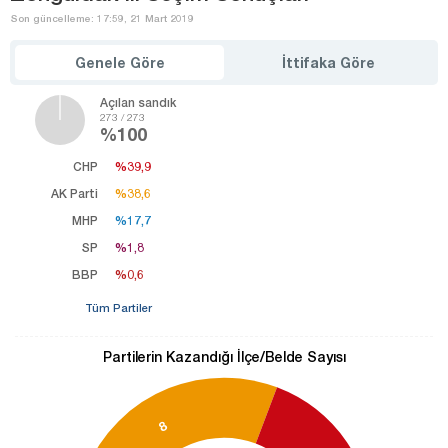
Son güncelleme: 17:59, 21 Mart 2019
Genele Göre
İttifaka Göre
Açılan sandık
273 / 273
%100
CHP
%39,9
%39,9
AK Parti
%38,6
%38,6
MHP
%17,7
%17,7
SP
%1,8
%1,8
BBP
%0,6
%0,6
Tüm Partiler
Partilerin Kazandığı İlçe/Belde Sayısı
8