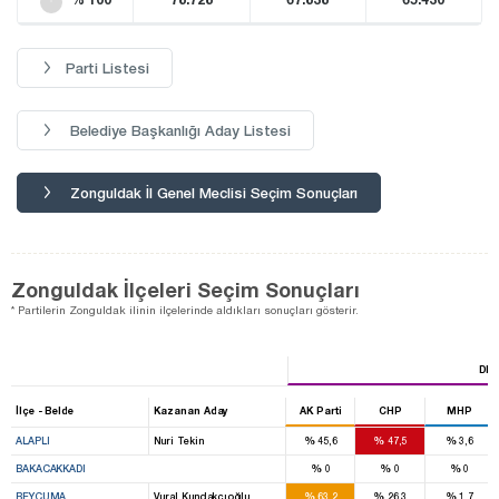
Parti Listesi
Belediye Başkanlığı Aday Listesi
Zonguldak İl Genel Meclisi Seçim Sonuçları
Zonguldak İlçeleri Seçim Sonuçları
* Partilerin Zonguldak ilinin ilçelerinde aldıkları sonuçları gösterir.
DIG
İlçe - Belde
Kazanan Aday
AK Parti
CHP
MHP
%
%
%
ALAPLI
Nuri Tekin
45,6
47,5
3,6
%
%
%
BAKACAKKADI
0
0
0
%
%
%
BEYCUMA
Vural Kundakçıoğlu
63,2
26,3
1,7