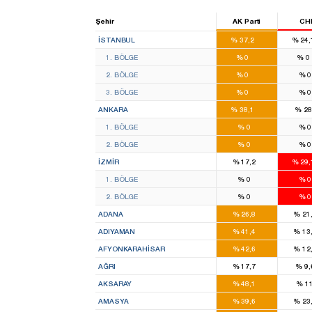
Şehir
AK Parti
CH
43
İSTANBUL
%
37,2
%
24
10
1. BÖLGE
%
0
%
0
13
2. BÖLGE
%
0
%
16
3. BÖLGE
%
0
%
17
ANKARA
%
38,1
%
2
8
1. BÖLGE
%
0
%
9
2. BÖLGE
%
0
%
8
İZMIR
%
17,2
%
29
4
1. BÖLGE
%
0
%
4
2. BÖLGE
%
0
%
8
ADANA
%
26,8
%
21
4
ADIYAMAN
%
41,4
%
13
6
AFYONKARAHISAR
%
42,6
%
12
3
AĞRI
%
17,7
%
9,
4
AKSARAY
%
48,1
%
11
2
AMASYA
%
39,6
%
23
17