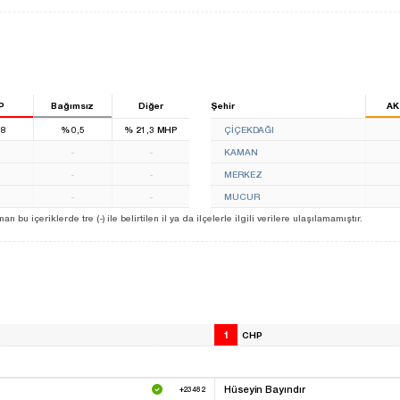
P
Bağımsız
Diğer
Şehir
AK
1
,8
%
0,5
%
21,3
MHP
ÇİÇEKDAĞI
-
-
KAMAN
-
-
MERKEZ
-
-
MUCUR
u içeriklerde tre (-) ile belirtilen il ya da ilçelerle ilgili verilere ulaşılamamıştır.
1
CHP
Hüseyin Bayındır
+23482