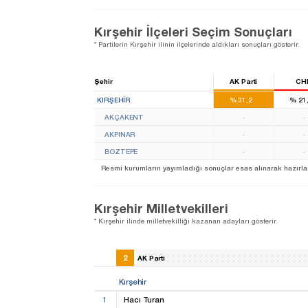
Kırşehir İlçeleri Seçim Sonuçları
* Partilerin Kırşehir ilinin ilçelerinde aldıkları sonuçları gösterir.
Şehir
AK Parti
CH
2
KIRŞEHIR
%
31,2
%
21
AKÇAKENT
-
-
AKPINAR
-
-
BOZTEPE
-
-
Resmi kurumların yayımladığı sonuçlar esas alınarak hazırlanan b
Kırşehir Milletvekilleri
* Kırşehir ilinde milletvekilliği kazanan adayları gösterir.
2
AK Parti
Kırşehir
1
Hacı Turan