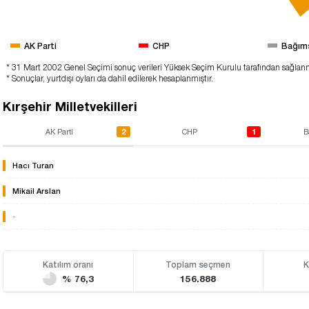
AK Parti
CHP
Bağım
* 31 Mart 2002 Genel Seçimi sonuç verileri Yüksek Seçim Kurulu tarafından sağlan
* Sonuçlar, yurtdışı oyları da dahil edilerek hesaplanmıştır.
Kırşehir Milletvekilleri
2
1
AK Parti
CHP
B
Hacı Turan
Mikail Arslan
-
Katılım oranı
Toplam seçmen
K
% 76,3
156.888