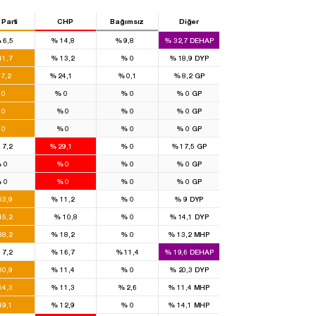
 Parti
CHP
Bağımsız
Diğer
%
6,5
%
14,8
%
9,8
%
32,7
DEHAP
4
1
41,7
%
13,2
%
0
%
18,9
DYP
43
27
7,2
%
24,1
%
0,1
%
8,2
GP
10
14
0
%
0
%
0
%
0
GP
13
8
0
%
0
%
0
%
0
GP
16
9
0
%
0
%
0
%
0
GP
8
16
17,2
%
29,1
%
0
%
17,5
GP
4
8
%
0
%
0
%
0
%
0
GP
4
8
%
0
%
0
%
0
%
0
GP
7
1
53,9
%
11,2
%
0
%
9
DYP
3
45,2
%
10,8
%
0
%
14,1
DYP
2
1
38,2
%
18,2
%
0
%
13,2
MHP
2
1
17,2
%
16,7
%
11,4
%
19,6
DEHAP
3
1
30,9
%
11,4
%
0
%
20,3
DYP
7
1
54,3
%
11,3
%
2,6
%
11,4
MHP
3
1
49,1
%
12,9
%
0
%
14,1
MHP
1
2