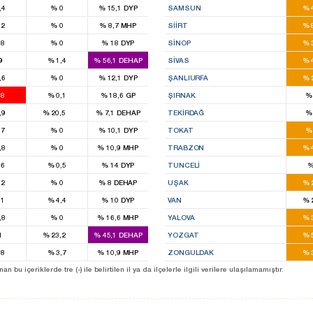
,4
%
0
%
15,1
DYP
SAMSUN
%
1
,2
%
0
%
8,7
MHP
SIIRT
%
3
,8
%
0
%
18
DYP
SINOP
%
2
9
%
1,4
%
56,1
DEHAP
SIVAS
%
,6
%
0
%
12,1
DYP
ŞANLIURFA
%
3
,8
%
0,1
%
18,6
GP
ŞIRNAK
%
1
,9
%
20,5
%
7,1
DEHAP
TEKIRDAĞ
%
1
,7
%
0
%
10,1
DYP
TOKAT
%
,8
%
0
%
10,9
MHP
TRABZON
%
3
,6
%
0,5
%
14
DYP
TUNCELI
3
,2
%
0
%
8
DEHAP
UŞAK
%
1
,1
%
4,4
%
10
DYP
VAN
%
,8
%
0
%
16,6
MHP
YALOVA
%
1
1
1
%
23,2
%
45,1
DEHAP
YOZGAT
%
5
,8
%
3,7
%
10,9
MHP
ZONGULDAK
%
1
1
u içeriklerde tre (-) ile belirtilen il ya da ilçelerle ilgili verilere ulaşılamamıştır.