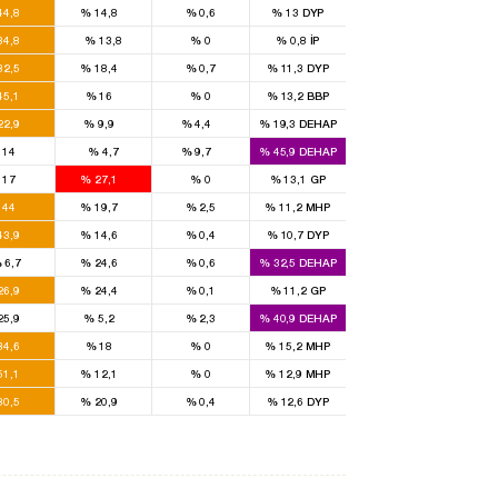
44,8
%
14,8
%
0,6
%
13
DYP
3
84,8
%
13,8
%
0
%
0,8
İP
2
1
32,5
%
18,4
%
0,7
%
11,3
DYP
5
1
45,1
%
16
%
0
%
13,2
BBP
7
3
1
22,9
%
9,9
%
4,4
%
19,3
DEHAP
2
1
14
%
4,7
%
9,7
%
45,9
DEHAP
2
3
17
%
27,1
%
0
%
13,1
GP
5
2
44
%
19,7
%
2,5
%
11,2
MHP
6
2
43,9
%
14,6
%
0,4
%
10,7
DYP
2
%
6,7
%
24,6
%
0,6
%
32,5
DEHAP
2
1
26,9
%
24,4
%
0,1
%
11,2
GP
6
1
25,9
%
5,2
%
2,3
%
40,9
DEHAP
1
1
34,6
%
18
%
0
%
15,2
MHP
5
1
51,1
%
12,1
%
0
%
12,9
MHP
3
2
30,5
%
20,9
%
0,4
%
12,6
DYP