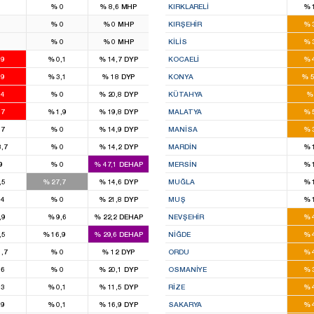
8
%
0
%
8,6
MHP
KIRKLARELI
%
7
0
%
0
%
0
MHP
KIRŞEHIR
%
5
0
%
0
%
0
MHP
KILIS
%
8
,9
%
0,1
%
14,7
DYP
KOCAELI
%
1
,9
%
3,1
%
18
DYP
KONYA
%
5
1
,4
%
0
%
20,8
DYP
KÜTAHYA
%
4
,7
%
1,9
%
19,8
DYP
MALATYA
%
3
,7
%
0
%
14,9
DYP
MANISA
%
,7
%
0
%
14,2
DYP
MARDIN
%
1
9
%
0
%
47,1
DEHAP
MERSIN
%
1
,5
%
27,7
%
14,6
DYP
MUĞLA
%
1
,4
%
0
%
21,8
DYP
MUŞ
%
,9
%
9,6
%
22,2
DEHAP
NEVŞEHIR
%
1
,5
%
16,9
%
29,6
DEHAP
NIĞDE
%
,7
%
0
%
12
DYP
ORDU
%
1
,6
%
0
%
20,1
DYP
OSMANIYE
%
4
,3
%
0,1
%
11,5
DYP
RIZE
%
2
,9
%
0,1
%
16,9
DYP
SAKARYA
%