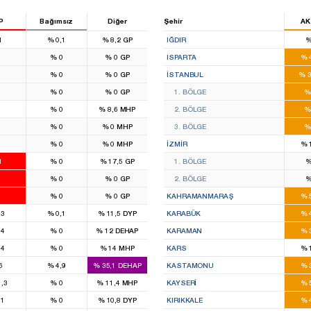
P
Bağımsız
Diğer
Şehir
AK
27
,1
%
0,1
%
8,2
GP
IĞDIR
14
%
0
%
0
GP
ISPARTA
%
8
0
%
0
%
0
GP
İSTANBUL
%
3
9
0
%
0
%
0
GP
1. BÖLGE
%
12
8
%
0
%
8,6
MHP
2. BÖLGE
%
7
0
%
0
%
0
MHP
3. BÖLGE
%
5
0
%
0
%
0
MHP
İZMIR
%
16
,1
%
0
%
17,5
GP
1. BÖLGE
8
0
%
0
%
0
GP
2. BÖLGE
8
0
%
0
%
0
GP
KAHRAMANMARAŞ
%
6
,3
%
0,1
%
11,5
DYP
KARABÜK
%
1
,4
%
0
%
12
DEHAP
KARAMAN
%
1
,4
%
0
%
14
MHP
KARS
%
2
6
%
4,9
%
35,1
DEHAP
KASTAMONU
%
,3
%
0
%
11,4
MHP
KAYSERI
%
1
,1
%
0
%
10,8
DYP
KIRIKKALE
%
12