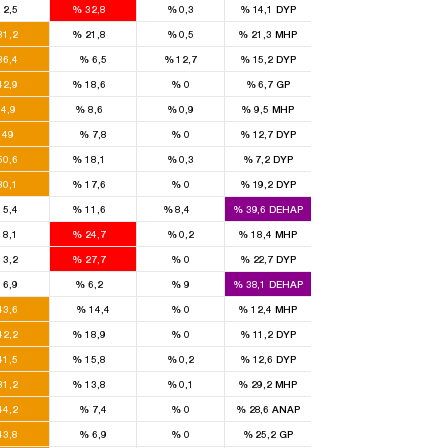
12,5
%
32,8
%
0,3
%
14,1
DYP
2
1
31,2
%
21,8
%
0,5
%
21,3
MHP
2
36,4
%
6,5
%
12,7
%
15,2
DYP
6
3
42,9
%
18,6
%
0
%
6,7
GP
14
2
4,9
%
8,6
%
0,9
%
9,5
MHP
6
49
%
7,8
%
0
%
12,7
DYP
5
2
50,6
%
18,1
%
0,3
%
7,2
DYP
6
4
30,1
%
17,6
%
0
%
19,2
DYP
3
2
1
15,4
%
11,6
%
8,4
%
39,6
DEHAP
5
7
18,1
%
24,7
%
0,2
%
18,4
MHP
2
4
13,2
%
27,7
%
0
%
22,7
DYP
3
1
16,9
%
6,2
%
9
%
38,1
DEHAP
3
43,6
%
14,4
%
0
%
12,4
MHP
2
1
42,2
%
18,9
%
0
%
11,2
DYP
5
2
41,5
%
15,8
%
0,2
%
12,6
DYP
3
1
31,2
%
13,8
%
0,1
%
29,2
MHP
3
44,2
%
7,4
%
0
%
28,6
ANAP
6
43,8
%
6,9
%
0
%
25,2
GP
7
2