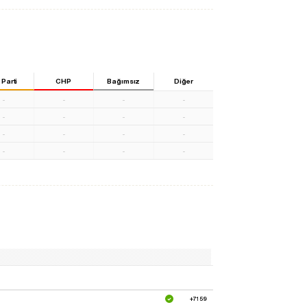
 Parti
CHP
Bağımsız
Diğer
-
-
-
-
-
-
-
-
-
-
-
-
-
-
-
-
+7159