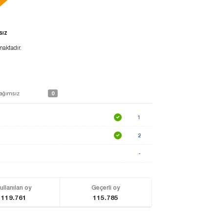
sız
maktadır.
0
ağımsız
1
2
-
ullanılan oy
Geçerli oy
119.761
115.785