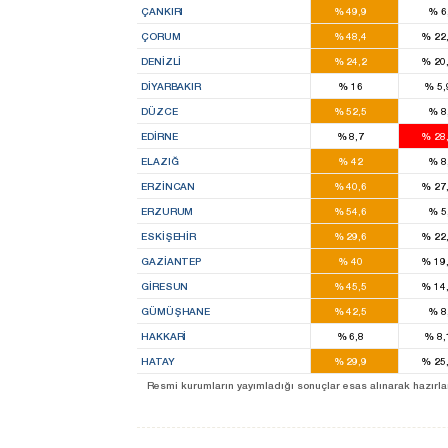
ÇANKIRI
%
49,9
%
6
4
ÇORUM
%
48,4
%
22
4
DENIZLI
%
24,2
%
20
8
DIYARBAKIR
%
16
%
5,
3
DÜZCE
%
52,5
%
8
1
EDIRNE
%
8,7
%
28
4
ELAZIĞ
%
42
%
8
2
ERZINCAN
%
40,6
%
27
7
ERZURUM
%
54,6
%
5
3
ESKIŞEHIR
%
29,6
%
22
7
GAZIANTEP
%
40
%
19
4
GIRESUN
%
45,5
%
14
2
GÜMÜŞHANE
%
42,5
%
8
1
HAKKARI
%
6,8
%
8,
5
HATAY
%
29,9
%
25
Resmi kurumların yayımladığı sonuçlar esas alınarak hazırlanan b