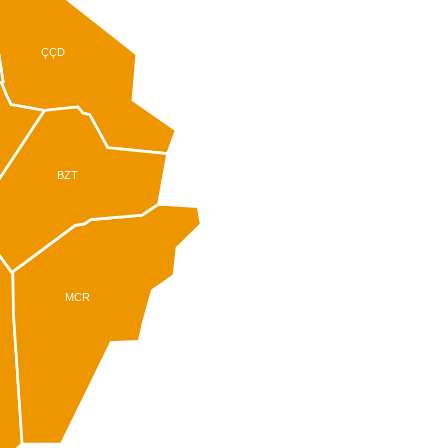
ÇÇD
BZT
MCR