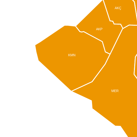
AKÇ
AKP
KMN
MER