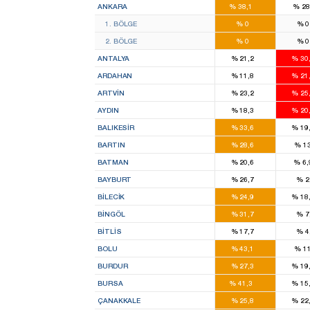
ANKARA
%
38,1
%
2
8
1. BÖLGE
%
0
%
9
2. BÖLGE
%
0
%
5
ANTALYA
%
21,2
%
30
1
ARDAHAN
%
11,8
%
21
1
ARTVIN
%
23,2
%
25
4
AYDIN
%
18,3
%
20
5
BALIKESIR
%
33,6
%
19
2
BARTIN
%
28,6
%
13
3
BATMAN
%
20,6
%
6,
1
BAYBURT
%
26,7
%
2
1
BILECIK
%
24,9
%
18
3
BINGÖL
%
31,7
%
7
3
BITLIS
%
17,7
%
4
3
BOLU
%
43,1
%
11
2
BURDUR
%
27,3
%
19
12
BURSA
%
41,3
%
15
2
ÇANAKKALE
%
25,8
%
22
3