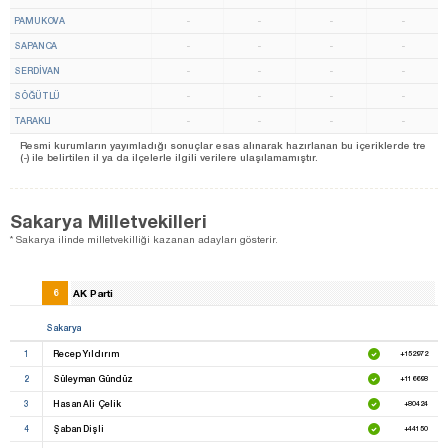
PAMUKOVA
-
-
-
-
SAPANCA
-
-
-
-
SERDİVAN
-
-
-
-
SÖĞÜTLÜ
-
-
-
-
TARAKLI
-
-
-
-
Resmi kurumların yayımladığı sonuçlar esas alınarak hazırlanan bu içeriklerde tre
(-) ile belirtilen il ya da ilçelerle ilgili verilere ulaşılamamıştır.
Sakarya Milletvekilleri
* Sakarya ilinde milletvekilliği kazanan adayları gösterir.
6
AK Parti
Sakarya
1
Recep Yıldırım
+152972
2
Süleyman Gündüz
+116698
3
Hasan Ali Çelik
+80424
4
Şaban Dişli
+44150