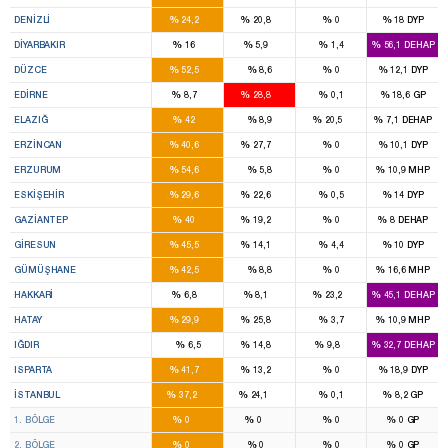
4
3
%
%
%
%
DENIZLI
24,2
20,8
0
18
DYP
8
2
%
%
%
%
DIYARBAKIR
16
5,9
1,4
56,1
DEHAP
3
%
%
%
%
DÜZCE
52,5
8,6
0
12,1
DYP
1
3
%
%
%
%
EDIRNE
8,7
28,8
0,1
18,6
GP
4
1
%
%
%
%
ELAZIĞ
42
8,9
20,5
7,1
DEHAP
2
1
%
%
%
%
ERZINCAN
40,6
27,7
0
10,1
DYP
7
%
%
%
%
ERZURUM
54,6
5,8
0
10,9
MHP
3
3
%
%
%
%
ESKIŞEHIR
29,6
22,6
0,5
14
DYP
7
3
%
%
%
%
GAZIANTEP
40
19,2
0
8
DEHAP
4
1
%
%
%
%
GIRESUN
45,5
14,1
4,4
10
DYP
2
%
%
%
%
GÜMÜŞHANE
42,5
8,8
0
16,6
MHP
1
1
1
%
%
%
%
HAKKARI
6,8
8,1
23,2
45,1
DEHAP
5
5
%
%
%
%
HATAY
29,9
25,8
3,7
10,9
MHP
1
1
%
%
%
%
IĞDIR
6,5
14,8
9,8
32,7
DEHAP
4
1
%
%
%
%
ISPARTA
41,7
13,2
0
18,9
DYP
43
27
%
%
%
%
İSTANBUL
37,2
24,1
0,1
8,2
GP
10
14
%
%
%
%
1. BÖLGE
0
0
0
0
GP
13
8
%
%
%
%
2. BÖLGE
0
0
0
0
GP