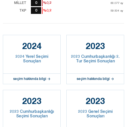
MİLLET
0
%0,2
%0,2
68.077
68.077
oy
oy
TKP
0
%0,2
%0,2
59.504
59.504
oy
oy
2024
2023
2024 Yerel Seçimi
2023 Cumhurbaşkanlığı 2.
Sonuçları
Tur Seçimi Sonuçları
seçim hakkında bilgi
seçim hakkında bilgi
2023
2023
2023 Cumhurbaşkanlığı
2023 Genel Seçimi
Seçimi Sonuçları
Sonuçları