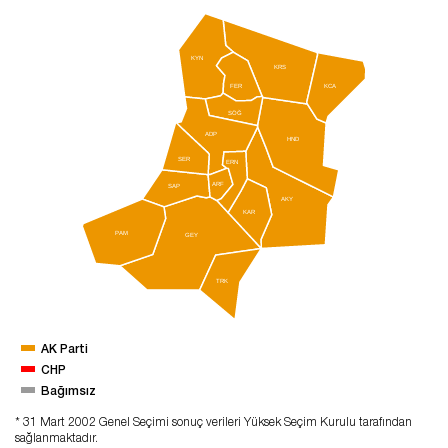
KYN
KRS
FER
KCA
SÖĞ
ADP
HND
SER
ERN
ARF
SAP
AKY
KAR
PAM
GEY
TRK
AK Parti
CHP
Bağımsız
* 31 Mart 2002 Genel Seçimi sonuç verileri Yüksek Seçim Kurulu tarafından
sağlanmaktadır.