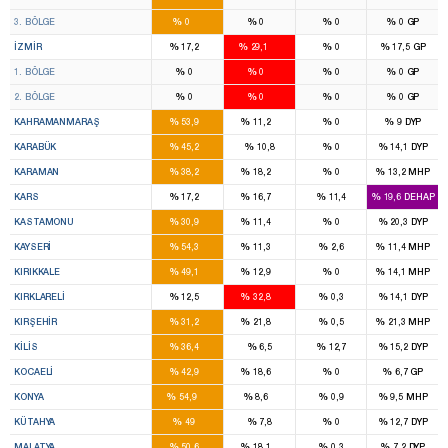
16
9
%
%
%
%
3. BÖLGE
0
0
0
0
GP
8
16
%
%
%
%
İZMIR
17,2
29,1
0
17,5
GP
4
8
%
%
%
%
1. BÖLGE
0
0
0
0
GP
4
8
%
%
%
%
2. BÖLGE
0
0
0
0
GP
7
1
%
%
%
%
KAHRAMANMARAŞ
53,9
11,2
0
9
DYP
3
%
%
%
%
KARABÜK
45,2
10,8
0
14,1
DYP
2
1
%
%
%
%
KARAMAN
38,2
18,2
0
13,2
MHP
2
1
%
%
%
%
KARS
17,2
16,7
11,4
19,6
DEHAP
3
1
%
%
%
%
KASTAMONU
30,9
11,4
0
20,3
DYP
7
1
%
%
%
%
KAYSERI
54,3
11,3
2,6
11,4
MHP
3
1
%
%
%
%
KIRIKKALE
49,1
12,9
0
14,1
MHP
1
2
%
%
%
%
KIRKLARELI
12,5
32,8
0,3
14,1
DYP
2
1
%
%
%
%
KIRŞEHIR
31,2
21,8
0,5
21,3
MHP
2
%
%
%
%
KILIS
36,4
6,5
12,7
15,2
DYP
6
3
%
%
%
%
KOCAELI
42,9
18,6
0
6,7
GP
14
2
%
%
%
%
KONYA
54,9
8,6
0,9
9,5
MHP
6
%
%
%
%
KÜTAHYA
49
7,8
0
12,7
DYP
5
2
%
%
%
%
MALATYA
50,6
18,1
0,3
7,2
DYP