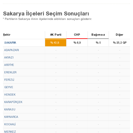
Sakarya İlçeleri Seçim Sonuçları
* Partilerin Sakarya ilinin ilçelerinde aldıkları sonuçları gösterir.
Şehir
AK Parti
CHP
Bağımsız
Diğer
6
%
%
%
%
SAKARYA
43,8
6,9
0
25,2
GP
ADAPAZARI
-
-
-
-
AKYAZI
-
-
-
-
ARİFİYE
-
-
-
-
ERENLER
-
-
-
-
FERİZLİ
-
-
-
-
GEYVE
-
-
-
-
HENDEK
-
-
-
-
KARAPÜRÇEK
-
-
-
-
KARASU
-
-
-
-
KAYNARCA
-
-
-
-
KOCAALİ
-
-
-
-
MERKEZ
-
-
-
-