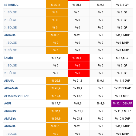
%
%
%
%
İSTANBUL
37,2
24,1
0,1
8,2
GP
10
14
%
%
%
%
1. BÖLGE
0
0
0
0
GP
13
8
%
%
%
%
2. BÖLGE
0
0
0
0
GP
16
9
%
%
%
%
3. BÖLGE
0
0
0
0
GP
17
12
%
%
%
%
ANKARA
38,1
28
0
8,6
MHP
8
7
%
%
%
%
1. BÖLGE
0
0
0
0
MHP
9
5
%
%
%
%
2. BÖLGE
0
0
0
0
MHP
8
16
%
%
%
%
İZMIR
17,2
29,1
0
17,5
GP
4
8
%
%
%
%
1. BÖLGE
0
0
0
0
GP
4
8
%
%
%
%
2. BÖLGE
0
0
0
0
GP
8
6
%
%
%
%
ADANA
26,8
21,3
0,1
11,5
DYP
4
1
%
%
%
%
ADIYAMAN
41,4
13,4
0
12
DEHAP
6
1
%
%
%
%
AFYONKARAHISAR
42,6
12,4
0
14
MHP
3
2
%
%
%
%
AĞRI
17,7
9,6
4,9
35,1
DEHAP
4
%
%
%
%
AKSARAY
48,1
11,3
0
11,4
MHP
2
1
%
%
%
%
AMASYA
39,6
23,1
0
10,8
DYP
17
12
%
%
%
%
ANKARA
38,1
28
0
8,6
MHP
8
7
%
%
%
%
1. BÖLGE
0
0
0
0
MHP