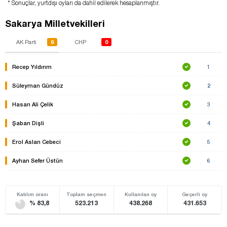
* Sonuçlar, yurtdışı oyları da dahil edilerek hesaplanmıştır.
Sakarya Milletvekilleri
6
0
AK Parti
CHP
Recep Yıldırım
1
Süleyman Gündüz
2
Hasan Ali Çelik
3
Şaban Dişli
4
Erol Aslan Cebeci
5
Ayhan Sefer Üstün
6
Katılım oranı
Toplam seçmen
Kullanılan oy
Geçerli oy
% 83,8
523.213
438.268
431.653