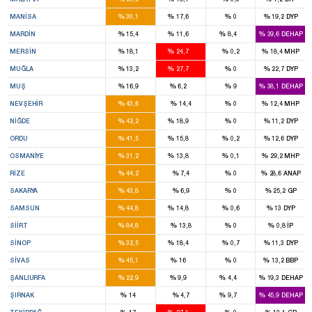
6
4
%
%
%
%
MANISA
30,1
17,6
0
19,2
DYP
3
2
1
%
%
%
%
MARDIN
15,4
11,6
8,4
39,6
DEHAP
5
7
%
%
%
%
MERSIN
18,1
24,7
0,2
18,4
MHP
2
4
%
%
%
%
MUĞLA
13,2
27,7
0
22,7
DYP
3
1
%
%
%
%
MUŞ
16,9
6,2
9
38,1
DEHAP
3
%
%
%
%
NEVŞEHIR
43,6
14,4
0
12,4
MHP
2
1
%
%
%
%
NIĞDE
42,2
18,9
0
11,2
DYP
5
2
%
%
%
%
ORDU
41,5
15,8
0,2
12,6
DYP
3
1
%
%
%
%
OSMANIYE
31,2
13,8
0,1
29,2
MHP
3
%
%
%
%
RIZE
44,2
7,4
0
28,6
ANAP
6
%
%
%
%
SAKARYA
43,8
6,9
0
25,2
GP
7
2
%
%
%
%
SAMSUN
44,8
14,8
0,6
13
DYP
3
%
%
%
%
SIIRT
84,8
13,8
0
0,8
İP
2
1
%
%
%
%
SINOP
32,5
18,4
0,7
11,3
DYP
5
1
%
%
%
%
SIVAS
45,1
16
0
13,2
BBP
7
3
1
%
%
%
%
ŞANLIURFA
22,9
9,9
4,4
19,3
DEHAP
2
1
%
%
%
%
ŞIRNAK
14
4,7
9,7
45,9
DEHAP
2
3