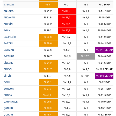
9
5
%
%
%
%
2. BÖLGE
0
0
0
0
MHP
5
8
%
%
%
%
ANTALYA
21,2
30,9
0,1
14,7
DYP
1
1
%
%
%
%
ARDAHAN
11,8
21,9
3,1
18
DYP
1
1
%
%
%
%
ARTVIN
23,2
25,4
0
20,8
DYP
4
4
%
%
%
%
AYDIN
18,3
20,7
1,9
19,8
DYP
5
3
%
%
%
%
BALIKESIR
33,6
19,7
0
14,9
DYP
2
%
%
%
%
BARTIN
28,6
13,7
0
14,2
DYP
3
1
%
%
%
%
BATMAN
20,6
6,9
0
47,1
DEHAP
1
1
%
%
%
%
BAYBURT
26,7
2,5
27,7
14,6
DYP
1
1
%
%
%
%
BILECIK
24,9
18,4
0
21,8
DYP
3
%
%
%
%
BINGÖL
31,7
7,9
9,6
22,2
DEHAP
3
1
%
%
%
%
BITLIS
17,7
4,5
16,9
29,6
DEHAP
3
%
%
%
%
BOLU
43,1
11,7
0
12
DYP
2
1
%
%
%
%
BURDUR
27,3
19,6
0
20,1
DYP
12
4
%
%
%
%
BURSA
41,3
15,3
0,1
11,5
DYP
2
2
%
%
%
%
ÇANAKKALE
25,8
22,9
0,1
16,9
DYP
3
%
%
%
%
ÇANKIRI
49,9
6,4
0
15,1
DYP
4
1
%
%
%
%
ÇORUM
48,4
22,2
0
8,7
MHP