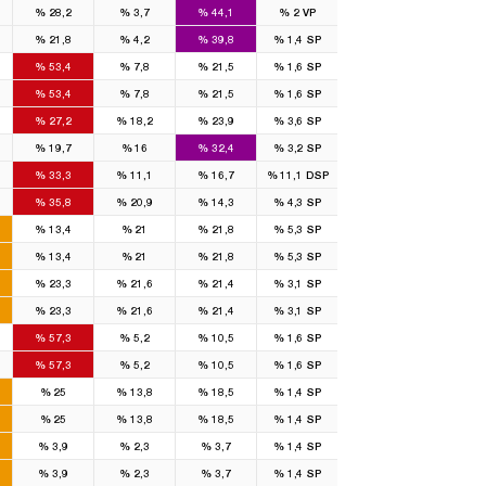
%
28,2
%
3,7
%
44,1
%
2
VP
%
21,8
%
4,2
%
39,8
%
1,4
SP
%
53,4
%
7,8
%
21,5
%
1,6
SP
%
53,4
%
7,8
%
21,5
%
1,6
SP
%
27,2
%
18,2
%
23,9
%
3,6
SP
%
19,7
%
16
%
32,4
%
3,2
SP
%
33,3
%
11,1
%
16,7
%
11,1
DSP
%
35,8
%
20,9
%
14,3
%
4,3
SP
%
13,4
%
21
%
21,8
%
5,3
SP
%
13,4
%
21
%
21,8
%
5,3
SP
%
23,3
%
21,6
%
21,4
%
3,1
SP
%
23,3
%
21,6
%
21,4
%
3,1
SP
%
57,3
%
5,2
%
10,5
%
1,6
SP
%
57,3
%
5,2
%
10,5
%
1,6
SP
%
25
%
13,8
%
18,5
%
1,4
SP
%
25
%
13,8
%
18,5
%
1,4
SP
%
3,9
%
2,3
%
3,7
%
1,4
SP
%
3,9
%
2,3
%
3,7
%
1,4
SP