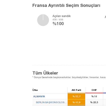
Fransa Ayrıntılı Seçim Sonuçları
Açılan sandık
408 / 408
%100
Tüm Ülkeler
* Dünya Genelinde başkonsoluklar, büyükelçilikler, limanlar, hava 
Ülke
AK Parti
CHP
ALMANYA
%
53,7
%
16
BERLIN BAŞKONSOLOSLUĞU
%
43,9
%
23,5