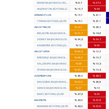
MIAMI BAŞKONSOLOSLUĞU
%
8,7
%
57,4
VAŞINGTON BÜYÜKELÇILIĞI
%
15,7
%
49
ARNAVUTLUK
%
15,1
%
21,1
TIRANA BÜYÜKELÇILIĞI
%
15,1
%
21,1
AVUSTRALYA
%
44,1
%
26,3
MELBURN BAŞKONSOLOSLUĞU
%
51,7
%
19,8
SIDNEY BAŞKONSOLOSLUĞU
%
34,2
%
34,7
KANBERRA BÜYÜKELÇILIĞI
%
13
%
56
AVUSTURYA
%
64,2
%
10,3
BREGENZ BAŞKONSOLOSLUĞU
%
66,3
%
10,7
SALZBURG BAŞKONSOLOSLUĞU
%
59
%
10,2
VIYANA BAŞKONSOLOSLUĞU
%
65,7
%
10,2
AZERBAYCAN
%
28,3
%
29,3
NAHÇIVAN BAŞKONSOLOSLUĞU
%
43,3
%
26,8
GENCE BAŞKONSOLOSLUĞU
%
37
%
13
BAKÜ BÜYÜKELÇILIĞI
%
27,2
%
30
BAHREYN
%
22,4
%
55,8
MANAMA BÜYÜKELÇILIĞI
%
22,4
%
55,8