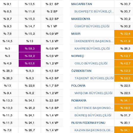
%
9,1
%
13,5
%
2,1
SP
MACARISTAN
%
30,7
%
8,5
%
11,8
%
2
SP
BUDAPEŞTE BÜYÜKELÇILIĞI
%
30,7
%
9,7
%
15,3
%
2,3
SP
MAKEDONYA
%
30,2
%
9,3
%
14,7
%
1
VP
ÜSKÜP BÜYÜKELÇILIĞI
%
30,2
%
7,8
%
15,2
%
0,9
VP
MISIR
%
32,4
%
14,5
%
13
%
1,6
VP
İSKENDERIYE BAŞKONSOLOSLUĞU
%
41,9
%
3
%
59,3
%
0,8
VP
KAHIRE BÜYÜKELÇILIĞI
%
28,3
%
3
%
59,2
%
0,8
VP
NORVEÇ
%
42,7
%
4,9
%
63,6
%
1,2
VP
OSLO BÜYÜKELÇILIĞI
%
42,7
%
28,3
%
8,3
%
4,5
SP
ÖZBEKISTAN
%
52,3
%
28,3
%
8,3
%
4,5
SP
TAŞKENT BÜYÜKELÇILIĞI
%
52,3
%
13
%
22,8
%
1,7
SP
POLONYA
%
22,5
%
9,4
%
8,2
%
1,2
VP
VARŞOVA BÜYÜKELÇILIĞI
%
22,5
%
13,3
%
34,1
%
2,5
SP
ROMANYA
%
34,1
%
13,3
%
20,2
%
1,6
SP
KÖSTENCE BAŞKONSOLOSLUĞU
%
49,8
%
11,5
%
24,1
%
1,4
VP
BÜKREŞ BÜYÜKELÇILIĞI
%
31,7
%
11,5
%
24,1
%
1,4
VP
RUSYA FEDERASYONU
%
20,1
%
7,8
%
28,7
%
1,4
VP
KAZAN BAŞKONSOLOSLUĞU
%
34,1