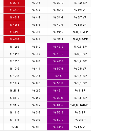
%
37,7
%
9,6
%
30,2
%
1,2
SP
%
45,6
%
5,2
%
37,7
%
2,2
VP
%
49,3
%
4,8
%
34,4
%
2,7
VP
%
42,4
%
5,6
%
40,6
%
1,8
VP
%
42,8
%
9,1
%
22,2
%
0,8
BTP
%
42,8
%
9,1
%
22,2
%
0,8
BTP
%
12,6
%
8,2
%
43,2
%
0,8
SP
%
12,6
%
8,2
%
43,2
%
0,8
SP
%
17,5
%
6,8
%
47,5
%
1,4
SP
%
19,6
%
4,1
%
57,8
%
0,8
VP
%
17,5
%
7,4
%
45
%
1,5
SP
%
16,2
%
6,3
%
50,3
%
1,8
SP
%
21,3
%
2,5
%
43,1
%
1
SP
%
21,2
%
2,2
%
38,8
%
1,1
SP
%
21,7
%
3,7
%
64,5
%
0,6
HAK-PAR
%
11,5
%
3,9
%
59,2
%
2
SP
%
11,5
%
3,9
%
59,2
%
2
SP
%
26
%
3,8
%
42,7
%
1,5
VP