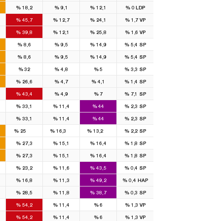
U
%
18,2
%
9,1
%
12,1
%
0
LDP
ĞU
%
45,7
%
12,7
%
24,1
%
1,7
VP
%
39,8
%
12,1
%
25,8
%
1,6
VP
%
8,6
%
9,5
%
14,9
%
5,4
SP
%
8,6
%
9,5
%
14,9
%
5,4
SP
%
32
%
4,8
%
5
%
3,3
SP
%
26,6
%
4,7
%
4,1
%
1,4
SP
%
43,4
%
4,9
%
7
%
7,1
SP
%
33,1
%
11,4
%
44
%
2,3
SP
%
33,1
%
11,4
%
44
%
2,3
SP
132
80
80
%
25
%
16,3
%
13,2
%
2,2
SP
%
27,3
%
15,1
%
16,4
%
1,8
SP
%
27,3
%
15,1
%
16,4
%
1,8
SP
%
23,2
%
11,6
%
43,5
%
0,4
SP
%
16,8
%
11,3
%
49,2
%
0,4
HAP
%
28,5
%
11,8
%
38,7
%
0,3
SP
%
54,2
%
11,4
%
6
%
1,3
VP
%
54,2
%
11,4
%
6
%
1,3
VP