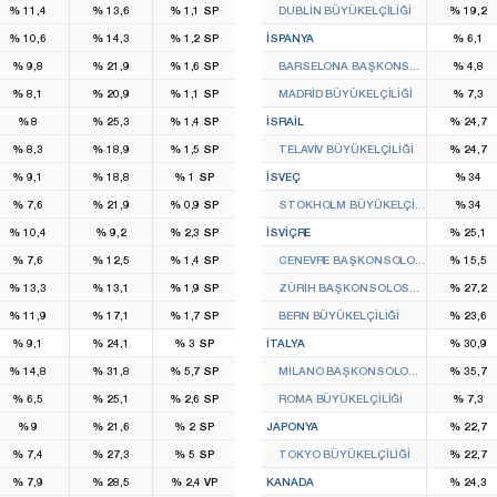
%
11,4
%
13,6
%
1,1
SP
DUBLIN BÜYÜKELÇILIĞI
%
19,2
%
10,6
%
14,3
%
1,2
SP
İSPANYA
%
6,1
%
9,8
%
21,9
%
1,6
SP
BARSELONA BAŞKONSOLOSLUĞU
%
4,8
%
8,1
%
20,9
%
1,1
SP
MADRID BÜYÜKELÇILIĞI
%
7,3
%
8
%
25,3
%
1,4
SP
İSRAIL
%
24,7
%
8,3
%
18,9
%
1,5
SP
TELAVIV BÜYÜKELÇILIĞI
%
24,7
%
9,1
%
18,8
%
1
SP
İSVEÇ
%
34
%
7,6
%
21,9
%
0,9
SP
STOKHOLM BÜYÜKELÇILIĞI
%
34
%
10,4
%
9,2
%
2,3
SP
İSVIÇRE
%
25,1
%
7,6
%
12,5
%
1,4
SP
CENEVRE BAŞKONSOLOSLUĞU
%
15,5
%
13,3
%
13,1
%
1,9
SP
ZÜRIH BAŞKONSOLOSLUĞU
%
27,2
%
11,9
%
17,1
%
1,7
SP
BERN BÜYÜKELÇILIĞI
%
23,6
%
9,1
%
24,1
%
3
SP
İTALYA
%
30,9
%
14,8
%
31,8
%
5,7
SP
MILANO BAŞKONSOLOSLUĞU
%
35,7
%
6,5
%
25,1
%
2,6
SP
ROMA BÜYÜKELÇILIĞI
%
7,3
%
9
%
21,6
%
2
SP
JAPONYA
%
22,7
%
7,4
%
27,3
%
5
SP
TOKYO BÜYÜKELÇILIĞI
%
22,7
%
7,9
%
28,5
%
2,4
VP
KANADA
%
24,3