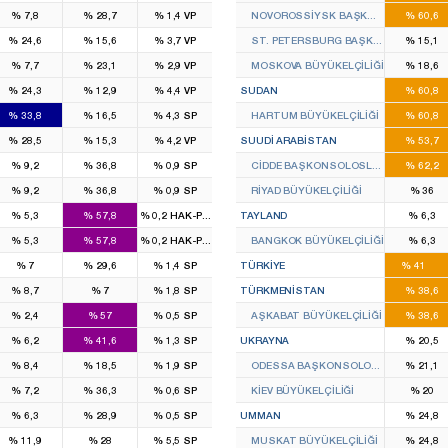
%
7,8
%
28,7
%
1,4
VP
NOVOROSSIYSK BAŞKONSOLOSLUĞ
%
60,6
%
24,6
%
15,6
%
3,7
VP
ST. PETERSBURG BAŞKONSOLOSLU
%
15,1
%
7,7
%
23,1
%
2,9
VP
MOSKOVA BÜYÜKELÇILIĞI
%
18,6
%
24,3
%
12,9
%
4,4
VP
SUDAN
%
60,8
%
33,8
%
16,5
%
4,3
SP
HARTUM BÜYÜKELÇILIĞI
%
60,8
%
28,5
%
15,3
%
4,2
VP
SUUDI ARABISTAN
%
53,7
%
9,2
%
36,8
%
0,9
SP
CIDDE BAŞKONSOLOSLUĞU
%
62,2
%
9,2
%
36,8
%
0,9
SP
RIYAD BÜYÜKELÇILIĞI
%
36
%
5,3
%
57,8
%
0,2
HAK-PAR
TAYLAND
%
6,3
%
5,3
%
57,8
%
0,2
HAK-PAR
BANGKOK BÜYÜKELÇILIĞI
%
6,3
258
%
7
%
29,6
%
1,4
SP
TÜRKIYE
%
41
%
8,7
%
7
%
1,8
SP
TÜRKMENISTAN
%
38,6
%
2,4
%
57
%
0,5
SP
AŞKABAT BÜYÜKELÇILIĞI
%
38,6
%
6,2
%
41,6
%
1,3
SP
UKRAYNA
%
20,5
%
8,4
%
18,5
%
1,9
SP
ODESSA BAŞKONSOLOSLUĞU
%
21,1
%
7,2
%
36,3
%
0,6
SP
KIEV BÜYÜKELÇILIĞI
%
20
%
6,3
%
28,9
%
0,5
SP
UMMAN
%
24,8
%
11,9
%
28
%
5,5
SP
MUSKAT BÜYÜKELÇILIĞI
%
24,8