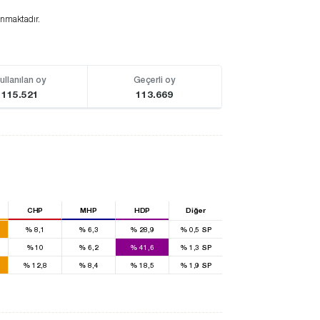
anmaktadır.
ullanılan oy
Geçerli oy
115.521
113.669
CHP
MHP
HDP
Diğer
%
8,1
%
6,3
%
28,9
%
0,5
SP
%
10
%
6,2
%
41,6
%
1,3
SP
%
12,8
%
8,4
%
18,5
%
1,9
SP