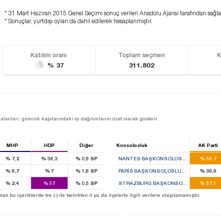
* 31 Mart Haziran 2015 Genel Seçimi sonuç verileri Anadolu Ajansı tarafından sağl
* Sonuçlar, yurtdışı oyları da dahil edilerek hesaplanmıştır.
Katılım oranı
Toplam seçmen
K
% 37
311.802
alanları, gümrük kapılarındaki oy dağılımlarını özet olarak gösterir.
MHP
HDP
Diğer
Konsolosluk
AK Parti
%
7,2
%
36,3
%
0,6
SP
NANTES BAŞKONSOLOSLUĞU
%
54,7
%
8,7
%
7
%
1,8
SP
PARIS BAŞKONSOLOSLUĞU
%
38,8
%
2,4
%
57
%
0,5
SP
STRAZBURG BAŞKONSOLOSLUĞU
%
57,1
u içeriklerde tre (-) ile belirtilen il ya da ilçelerle ilgili verilere ulaşılamamıştır.