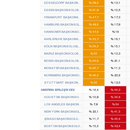
DÜSSELDORF BAŞKONSOLOSLUĞU
%
59,5
%
13,1
ESSEN BAŞKONSOLOSLUĞU
%
61,9
%
10,5
FRANKFURT BAŞKONSOLOSLUĞU
%
47,7
%
17,3
HAMBURG BAŞKONSOLOSLUĞU
%
49,8
%
17,8
HANNOVER BAŞKONSOLOSLUĞU
%
47,6
%
16
KARLSRUHE BAŞKONSOLOSLUĞU
%
53,7
%
16,1
KÖLN BAŞKONSOLOSLUĞU
%
54,4
%
15,1
MAINZ BAŞKONSOLOSLUĞU
%
55
%
13,3
MÜNIH BAŞKONSOLOSLUĞU
%
54,8
%
21,1
MÜNSTER BAŞKONSOLOSLUĞU
%
65,7
%
11,3
NÜRNBERG BAŞKONSOLOSLUĞU
%
46,4
%
23,6
STUTTGART BAŞKONSOLOSLUĞU
%
55
%
12,5
AMERIKA BIRLEŞIK DEV.
%
16,4
%
44,3
HOUSTON BAŞKONSOLOSLUĞU
%
10,9
%
34,6
LOS ANGELES BAŞKONSOLOSLUĞU
%
7,9
%
54
NEW YORK BAŞKONSOLOSLUĞU
%
23,1
%
41,5
ŞIKAGO BAŞKONSOLOSLUĞU
%
11,7
%
45,4
BOSTON BAŞKONSOLOSLUĞU
%
15,5
%
42,4