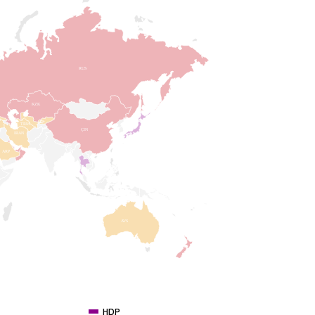
RUS
KZK
TRM
ÇIN
IRAN
ARP
AVS
HDP