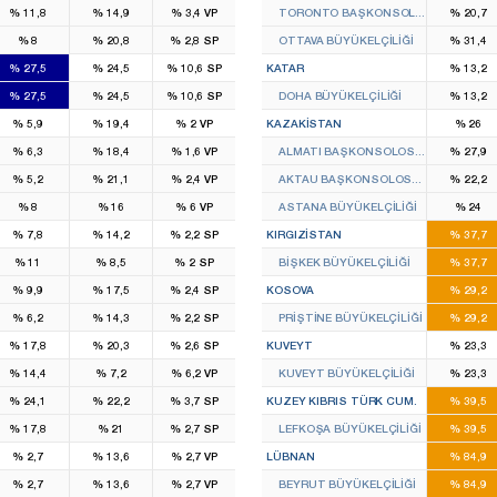
%
11,8
%
14,9
%
3,4
VP
TORONTO BAŞKONSOLOSLUĞU
%
20,7
%
8
%
20,8
%
2,8
SP
OTTAVA BÜYÜKELÇILIĞI
%
31,4
%
27,5
%
24,5
%
10,6
SP
KATAR
%
13,2
%
27,5
%
24,5
%
10,6
SP
DOHA BÜYÜKELÇILIĞI
%
13,2
%
5,9
%
19,4
%
2
VP
KAZAKISTAN
%
26
%
6,3
%
18,4
%
1,6
VP
ALMATI BAŞKONSOLOSLUĞU
%
27,9
%
5,2
%
21,1
%
2,4
VP
AKTAU BAŞKONSOLOSLUĞU
%
22,2
%
8
%
16
%
6
VP
ASTANA BÜYÜKELÇILIĞI
%
24
%
7,8
%
14,2
%
2,2
SP
KIRGIZISTAN
%
37,7
%
11
%
8,5
%
2
SP
BIŞKEK BÜYÜKELÇILIĞI
%
37,7
%
9,9
%
17,5
%
2,4
SP
KOSOVA
%
29,2
%
6,2
%
14,3
%
2,2
SP
PRIŞTINE BÜYÜKELÇILIĞI
%
29,2
%
17,8
%
20,3
%
2,6
SP
KUVEYT
%
23,3
%
14,4
%
7,2
%
6,2
VP
KUVEYT BÜYÜKELÇILIĞI
%
23,3
%
24,1
%
22,2
%
3,7
SP
KUZEY KIBRIS TÜRK CUM.
%
39,5
%
17,8
%
21
%
2,7
SP
LEFKOŞA BÜYÜKELÇILIĞI
%
39,5
%
2,7
%
13,6
%
2,7
VP
LÜBNAN
%
84,9
%
2,7
%
13,6
%
2,7
VP
BEYRUT BÜYÜKELÇILIĞI
%
84,9