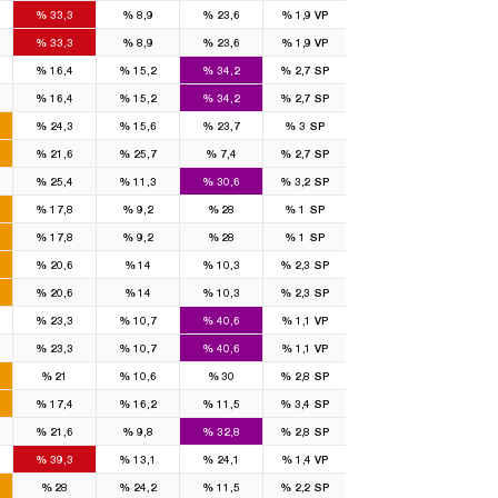
%
33,3
%
8,9
%
23,6
%
1,9
VP
%
33,3
%
8,9
%
23,6
%
1,9
VP
%
16,4
%
15,2
%
34,2
%
2,7
SP
%
16,4
%
15,2
%
34,2
%
2,7
SP
%
24,3
%
15,6
%
23,7
%
3
SP
%
21,6
%
25,7
%
7,4
%
2,7
SP
%
25,4
%
11,3
%
30,6
%
3,2
SP
%
17,8
%
9,2
%
28
%
1
SP
%
17,8
%
9,2
%
28
%
1
SP
%
20,6
%
14
%
10,3
%
2,3
SP
%
20,6
%
14
%
10,3
%
2,3
SP
%
23,3
%
10,7
%
40,6
%
1,1
VP
%
23,3
%
10,7
%
40,6
%
1,1
VP
%
21
%
10,6
%
30
%
2,8
SP
%
17,4
%
16,2
%
11,5
%
3,4
SP
%
21,6
%
9,8
%
32,8
%
2,8
SP
%
39,3
%
13,1
%
24,1
%
1,4
VP
%
28
%
24,2
%
11,5
%
2,2
SP