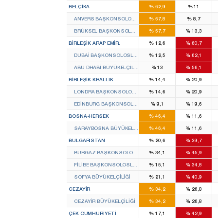
BELÇIKA
%
62,9
%
11
ANVERS BAŞKONSOLOSLUĞU
%
67,8
%
8,7
BRÜKSEL BAŞKONSOLOSLUĞU
%
57,7
%
13,3
BIRLEŞIK ARAP EMIR.
%
12,6
%
60,7
DUBAI BAŞKONSOLOSLUĞU
%
12,5
%
62,1
ABU DHABI BÜYÜKELÇILIĞI
%
13
%
56,1
BIRLEŞIK KRALLIK
%
14,4
%
20,9
LONDRA BAŞKONSOLOSLUĞU
%
14,6
%
20,9
EDINBURG BAŞKONSOLOSLUĞU
%
9,1
%
19,6
BOSNA-HERSEK
%
46,4
%
11,6
SARAYBOSNA BÜYÜKELÇILIĞI
%
46,4
%
11,6
BULGARISTAN
%
20,6
%
39,7
BURGAZ BAŞKONSOLOSLUĞU
%
34,1
%
45,9
FILIBE BAŞKONSOLOSLUĞU
%
15,1
%
34,8
SOFYA BÜYÜKELÇILIĞI
%
21,1
%
40,9
CEZAYIR
%
34,2
%
26,8
CEZAYIR BÜYÜKELÇILIĞI
%
34,2
%
26,8
ÇEK CUMHURIYETI
%
17,1
%
42,9