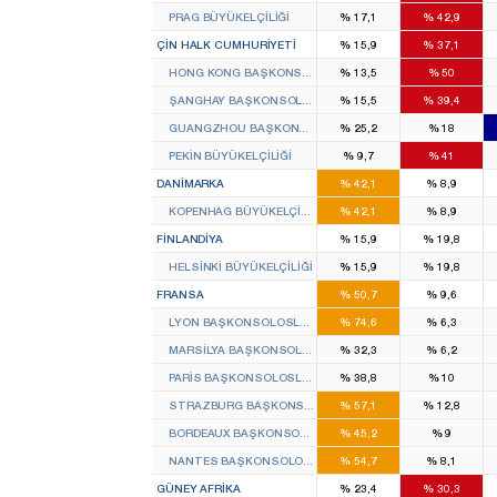
PRAG BÜYÜKELÇILIĞI
%
17,1
%
42,9
ÇIN HALK CUMHURIYETI
%
15,9
%
37,1
HONG KONG BAŞKONSOLOSLUĞU
%
13,5
%
50
ŞANGHAY BAŞKONSOLOSLUĞU
%
15,5
%
39,4
GUANGZHOU BAŞKONSOLOSLUĞU
%
25,2
%
18
PEKIN BÜYÜKELÇILIĞI
%
9,7
%
41
DANIMARKA
%
42,1
%
8,9
KOPENHAG BÜYÜKELÇILIĞI
%
42,1
%
8,9
FINLANDIYA
%
15,9
%
19,8
HELSINKI BÜYÜKELÇILIĞI
%
15,9
%
19,8
FRANSA
%
50,7
%
9,6
LYON BAŞKONSOLOSLUĞU
%
74,6
%
6,3
MARSILYA BAŞKONSOLOSLUĞU
%
32,3
%
6,2
PARIS BAŞKONSOLOSLUĞU
%
38,8
%
10
STRAZBURG BAŞKONSOLOSLUĞU
%
57,1
%
12,8
BORDEAUX BAŞKONSOLOSLUĞU
%
45,2
%
9
NANTES BAŞKONSOLOSLUĞU
%
54,7
%
8,1
GÜNEY AFRIKA
%
23,4
%
30,3