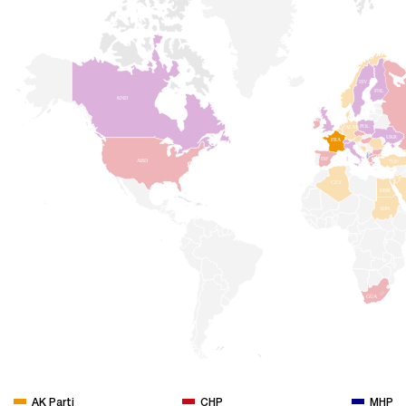
ISV
FNL
KND
POL
ALM
UKR
FRA
ISP
TUR
ABD
CZY
MSR
SDN
GÜA
AK Parti
CHP
MHP