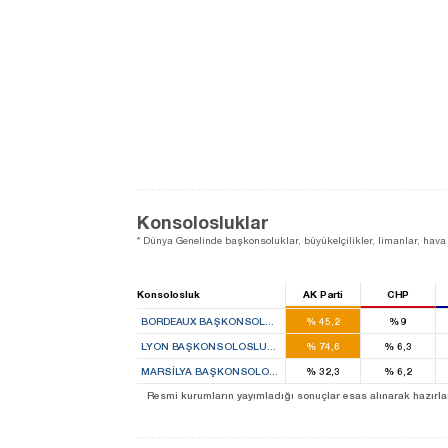
Konsolosluklar
* Dünya Genelinde başkonsoluklar, büyükelçilikler, limanlar, hava 
Konsolosluk
AK Parti
CHP
BORDEAUX BAŞKONSOLOSLUĞU
%
45,2
%
9
LYON BAŞKONSOLOSLUĞU
%
74,6
%
6,3
MARSILYA BAŞKONSOLOSLUĞU
%
32,3
%
6,2
Resmi kurumların yayımladığı sonuçlar esas alınarak hazırlanan b