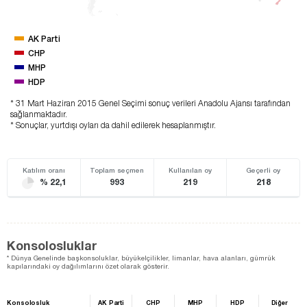
AK Parti
CHP
MHP
HDP
* 31 Mart Haziran 2015 Genel Seçimi sonuç verileri Anadolu Ajansı tarafından
sağlanmaktadır.
* Sonuçlar, yurtdışı oyları da dahil edilerek hesaplanmıştır.
Katılım oranı
Toplam seçmen
Kullanılan oy
Geçerli oy
% 22,1
993
219
218
Konsolosluklar
* Dünya Genelinde başkonsoluklar, büyükelçilikler, limanlar, hava alanları, gümrük
kapılarındaki oy dağılımlarını özet olarak gösterir.
Konsolosluk
AK Parti
CHP
MHP
HDP
Diğer