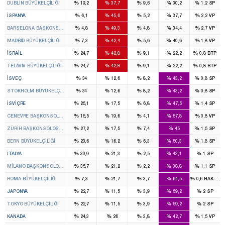
%
%
%
%
%
DUBLIN BÜYÜKELÇILIĞI
19,2
37,7
9,6
30,2
1,2
SP
%
%
%
%
%
İSPANYA
6,1
45,6
5,2
37,7
2,2
VP
%
%
%
%
%
BARSELONA BAŞKONSOLOSLUĞU
4,8
49,3
4,8
34,4
2,7
VP
%
%
%
%
%
MADRID BÜYÜKELÇILIĞI
7,3
42,4
5,6
40,6
1,8
VP
%
%
%
%
%
İSRAIL
24,7
42,8
9,1
22,2
0,8
BTP
%
%
%
%
%
TELAVIV BÜYÜKELÇILIĞI
24,7
42,8
9,1
22,2
0,8
BTP
%
%
%
%
%
İSVEÇ
34
12,6
8,2
43,2
0,8
SP
%
%
%
%
%
STOKHOLM BÜYÜKELÇILIĞI
34
12,6
8,2
43,2
0,8
SP
%
%
%
%
%
İSVIÇRE
25,1
17,5
6,8
47,5
1,4
SP
%
%
%
%
%
CENEVRE BAŞKONSOLOSLUĞU
15,5
19,6
4,1
57,8
0,8
VP
%
%
%
%
%
ZÜRIH BAŞKONSOLOSLUĞU
27,2
17,5
7,4
45
1,5
SP
%
%
%
%
%
BERN BÜYÜKELÇILIĞI
23,6
16,2
6,3
50,3
1,8
SP
%
%
%
%
%
İTALYA
30,9
21,3
2,5
43,1
1
SP
%
%
%
%
%
MILANO BAŞKONSOLOSLUĞU
35,7
21,2
2,2
38,8
1,1
SP
%
%
%
%
%
ROMA BÜYÜKELÇILIĞI
7,3
21,7
3,7
64,5
0,6
HAK-PAR
%
%
%
%
%
JAPONYA
22,7
11,5
3,9
59,2
2
SP
%
%
%
%
%
TOKYO BÜYÜKELÇILIĞI
22,7
11,5
3,9
59,2
2
SP
%
%
%
%
%
KANADA
24,3
26
3,8
42,7
1,5
VP