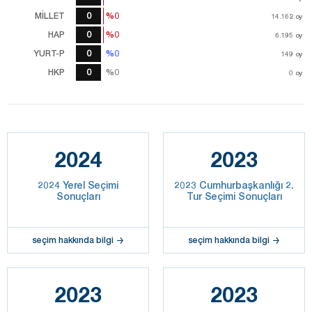
MİLLET
0
%0
%0
14.162
14.162
oy
oy
HAP
0
%0
%0
6.195
oy
6.195
oy
YURT-P
0
%0
%0
149
oy
HKP
0
%0
%0
0
oy
2024
2023
2024 Yerel Seçimi
2023 Cumhurbaşkanlığı 2.
Sonuçları
Tur Seçimi Sonuçları
seçim hakkında bilgi
seçim hakkında bilgi
2023
2023