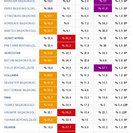
%
%
%
%
%
MARSILYA BAŞKONSOLOSLUĞU
32,3
6,2
2,4
57
0,5
SP
%
%
%
%
%
PARIS BAŞKONSOLOSLUĞU
38,8
10
6,2
41,6
1,3
SP
%
%
%
%
%
STRAZBURG BAŞKONSOLOSLUĞU
57,1
12,8
8,4
18,5
1,9
SP
%
%
%
%
%
BORDEAUX BAŞKONSOLOSLUĞU
45,2
9
7,2
36,3
0,6
SP
%
%
%
%
%
NANTES BAŞKONSOLOSLUĞU
54,7
8,1
6,3
28,9
0,5
SP
%
%
%
%
%
GÜNEY AFRIKA
23,4
30,3
11,9
28
5,5
SP
%
%
%
%
%
PRETORYA BÜYÜKELÇILIĞI
23,4
30,3
11,9
28
5,5
SP
%
%
%
%
%
GÜRCISTAN
24,8
24,5
23,8
22,3
3,2
SP
%
%
%
%
%
BATUM BAŞKONSOLOSLUĞU
42,1
24,4
22,6
9,8
0,6
SP
%
%
%
%
%
TIFLIS BÜYÜKELÇILIĞI
18,2
24,5
24,3
27,1
4,2
SP
%
%
%
%
%
HOLLANDA
64,3
11,6
10,3
10,8
1,6
SP
%
%
%
%
%
DEVENTER BAŞKONSOLOSLUĞU
61,9
13,9
11,5
10,1
1,5
SP
%
%
%
%
%
ROTTERDAM BAŞKONSOLOSLUĞU
65,2
10,8
9,8
11
1,7
SP
%
%
%
%
%
İRAN
31,7
25,4
15,3
19,6
3,2
SP
%
%
%
%
%
TEBRIZ BAŞKONSOLOSLUĞU
37,9
34,5
17,2
0
3,4
LDP
%
%
%
%
%
URUMIYE BAŞKONSOLOSLUĞU
23,1
38,5
15,4
23,1
0
LDP
%
%
%
%
%
TAHRAN BÜYÜKELÇILIĞI
31,3
22,4
15
23,1
3,4
SP
%
%
%
%
%
İRLANDA
19,2
37,7
9,6
30,2
1,2
SP