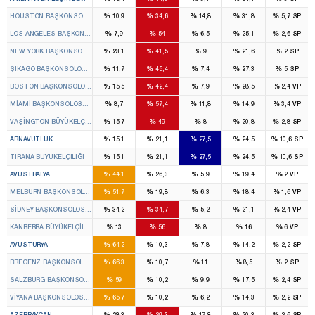
%
%
%
%
%
HOUSTON BAŞKONSOLOSLUĞU
10,9
34,6
14,8
31,8
5,7
SP
%
%
%
%
%
LOS ANGELES BAŞKONSOLOSLUĞU
7,9
54
6,5
25,1
2,6
SP
%
%
%
%
%
NEW YORK BAŞKONSOLOSLUĞU
23,1
41,5
9
21,6
2
SP
%
%
%
%
%
ŞIKAGO BAŞKONSOLOSLUĞU
11,7
45,4
7,4
27,3
5
SP
%
%
%
%
%
BOSTON BAŞKONSOLOSLUĞU
15,5
42,4
7,9
28,5
2,4
VP
%
%
%
%
%
MIAMI BAŞKONSOLOSLUĞU
8,7
57,4
11,8
14,9
3,4
VP
%
%
%
%
%
VAŞINGTON BÜYÜKELÇILIĞI
15,7
49
8
20,8
2,8
SP
%
%
%
%
%
ARNAVUTLUK
15,1
21,1
27,5
24,5
10,6
SP
%
%
%
%
%
TIRANA BÜYÜKELÇILIĞI
15,1
21,1
27,5
24,5
10,6
SP
%
%
%
%
%
AVUSTRALYA
44,1
26,3
5,9
19,4
2
VP
%
%
%
%
%
MELBURN BAŞKONSOLOSLUĞU
51,7
19,8
6,3
18,4
1,6
VP
%
%
%
%
%
SIDNEY BAŞKONSOLOSLUĞU
34,2
34,7
5,2
21,1
2,4
VP
%
%
%
%
%
KANBERRA BÜYÜKELÇILIĞI
13
56
8
16
6
VP
%
%
%
%
%
AVUSTURYA
64,2
10,3
7,8
14,2
2,2
SP
%
%
%
%
%
BREGENZ BAŞKONSOLOSLUĞU
66,3
10,7
11
8,5
2
SP
%
%
%
%
%
SALZBURG BAŞKONSOLOSLUĞU
59
10,2
9,9
17,5
2,4
SP
%
%
%
%
%
VIYANA BAŞKONSOLOSLUĞU
65,7
10,2
6,2
14,3
2,2
SP
%
%
%
%
%
AZERBAYCAN
28,3
29,3
17,8
20,3
2,6
SP