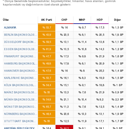
* Dünya Genelinde başkonsoluklar, büyükelçilikler, limanlar, hava alanları, gümrük
kapılarındaki oy dağılımlarını özet olarak gösterir.
Ülke
AK Parti
CHP
MHP
HDP
Diğer
%
%
%
%
%
ALMANYA
53,7
16
9,7
17,5
1,5
SP
%
%
%
%
%
BERLIN BAŞKONSOLOSLUĞU
43,9
23,5
8,1
20,5
1,8
SP
%
%
%
%
%
DÜSSELDORF BAŞKONSOLOSLUĞU
59,5
13,1
11,4
13,6
1,1
SP
%
%
%
%
%
ESSEN BAŞKONSOLOSLUĞU
61,9
10,5
10,6
14,3
1,2
SP
%
%
%
%
%
FRANKFURT BAŞKONSOLOSLUĞU
47,7
17,3
9,8
21,9
1,6
SP
%
%
%
%
%
HAMBURG BAŞKONSOLOSLUĞU
49,8
17,8
8,1
20,9
1,1
SP
%
%
%
%
%
HANNOVER BAŞKONSOLOSLUĞU
47,6
16
8
25,3
1,4
SP
%
%
%
%
%
KARLSRUHE BAŞKONSOLOSLUĞU
53,7
16,1
8,3
18,9
1,5
SP
%
%
%
%
%
KÖLN BAŞKONSOLOSLUĞU
54,4
15,1
9,1
18,8
1
SP
%
%
%
%
%
MAINZ BAŞKONSOLOSLUĞU
55
13,3
7,6
21,9
0,9
SP
%
%
%
%
%
MÜNIH BAŞKONSOLOSLUĞU
54,8
21,1
10,4
9,2
2,3
SP
%
%
%
%
%
MÜNSTER BAŞKONSOLOSLUĞU
65,7
11,3
7,6
12,5
1,4
SP
%
%
%
%
%
NÜRNBERG BAŞKONSOLOSLUĞU
46,4
23,6
13,3
13,1
1,9
SP
%
%
%
%
%
STUTTGART BAŞKONSOLOSLUĞU
55
12,5
11,9
17,1
1,7
SP
%
%
%
%
%
AMERIKA BIRLEŞIK DEV.
16,4
44,3
9,1
24,1
3
SP