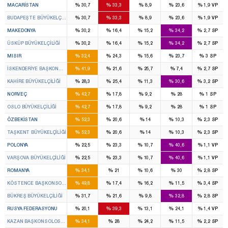
%
%
%
%
%
MACARISTAN
30,7
33,3
8,9
23,6
1,9
VP
%
%
%
%
%
BUDAPEŞTE BÜYÜKELÇILIĞI
30,7
33,3
8,9
23,6
1,9
VP
%
%
%
%
%
MAKEDONYA
30,2
16,4
15,2
34,2
2,7
SP
%
%
%
%
%
ÜSKÜP BÜYÜKELÇILIĞI
30,2
16,4
15,2
34,2
2,7
SP
%
%
%
%
%
MISIR
32,4
24,3
15,6
23,7
3
SP
%
%
%
%
%
İSKENDERIYE BAŞKONSOLOSLUĞU
41,9
21,6
25,7
7,4
2,7
SP
%
%
%
%
%
KAHIRE BÜYÜKELÇILIĞI
28,3
25,4
11,3
30,6
3,2
SP
%
%
%
%
%
NORVEÇ
42,7
17,8
9,2
28
1
SP
%
%
%
%
%
OSLO BÜYÜKELÇILIĞI
42,7
17,8
9,2
28
1
SP
%
%
%
%
%
ÖZBEKISTAN
52,3
20,6
14
10,3
2,3
SP
%
%
%
%
%
TAŞKENT BÜYÜKELÇILIĞI
52,3
20,6
14
10,3
2,3
SP
%
%
%
%
%
POLONYA
22,5
23,3
10,7
40,6
1,1
VP
%
%
%
%
%
VARŞOVA BÜYÜKELÇILIĞI
22,5
23,3
10,7
40,6
1,1
VP
%
%
%
%
%
ROMANYA
34,1
21
10,6
30
2,8
SP
%
%
%
%
%
KÖSTENCE BAŞKONSOLOSLUĞU
49,8
17,4
16,2
11,5
3,4
SP
%
%
%
%
%
BÜKREŞ BÜYÜKELÇILIĞI
31,7
21,6
9,8
32,8
2,8
SP
%
%
%
%
%
RUSYA FEDERASYONU
20,1
39,3
13,1
24,1
1,4
VP
%
%
%
%
%
KAZAN BAŞKONSOLOSLUĞU
34,1
28
24,2
11,5
2,2
SP