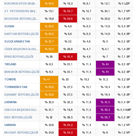
%
%
%
%
%
NOVOROSSIYSK BAŞKONSOLOSLUĞU
60,6
18,2
9,1
12,1
0
LDP
%
%
%
%
%
ST. PETERSBURG BAŞKONSOLOSLUĞU
15,1
45,7
12,7
24,1
1,7
VP
%
%
%
%
%
MOSKOVA BÜYÜKELÇILIĞI
18,6
39,8
12,1
25,8
1,6
VP
%
%
%
%
%
SUDAN
60,8
8,6
9,5
14,9
5,4
SP
%
%
%
%
%
HARTUM BÜYÜKELÇILIĞI
60,8
8,6
9,5
14,9
5,4
SP
%
%
%
%
%
SUUDI ARABISTAN
53,7
32
4,8
5
3,3
SP
%
%
%
%
%
CIDDE BAŞKONSOLOSLUĞU
62,2
26,6
4,7
4,1
1,4
SP
%
%
%
%
%
RIYAD BÜYÜKELÇILIĞI
36
43,4
4,9
7
7,1
SP
%
%
%
%
%
TAYLAND
6,3
33,1
11,4
44
2,3
SP
%
%
%
%
%
BANGKOK BÜYÜKELÇILIĞI
6,3
33,1
11,4
44
2,3
SP
258
132
80
80
%
%
%
%
%
TÜRKIYE
41
25
16,3
13,2
2,2
SP
%
%
%
%
%
TÜRKMENISTAN
38,6
27,3
15,1
16,4
1,8
SP
%
%
%
%
%
AŞKABAT BÜYÜKELÇILIĞI
38,6
27,3
15,1
16,4
1,8
SP
%
%
%
%
%
UKRAYNA
20,5
23,2
11,6
43,5
0,4
SP
%
%
%
%
%
ODESSA BAŞKONSOLOSLUĞU
21,1
16,8
11,3
49,2
0,4
HAP
%
%
%
%
%
KIEV BÜYÜKELÇILIĞI
20
28,5
11,8
38,7
0,3
SP
%
%
%
%
%
UMMAN
24,8
54,2
11,4
6
1,3
VP
%
%
%
%
%
MUSKAT BÜYÜKELÇILIĞI
24,8
54,2
11,4
6
1,3
VP