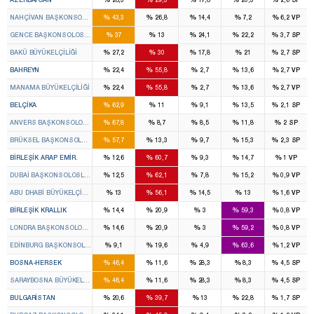
%
%
%
%
%
NAHÇIVAN BAŞKONSOLOSLUĞU
43,3
26,8
14,4
7,2
6,2
VP
%
%
%
%
%
GENCE BAŞKONSOLOSLUĞU
37
13
24,1
22,2
3,7
SP
%
%
%
%
%
BAKÜ BÜYÜKELÇILIĞI
27,2
30
17,8
21
2,7
SP
%
%
%
%
%
BAHREYN
22,4
55,8
2,7
13,6
2,7
VP
%
%
%
%
%
MANAMA BÜYÜKELÇILIĞI
22,4
55,8
2,7
13,6
2,7
VP
%
%
%
%
%
BELÇIKA
62,9
11
9,1
13,5
2,1
SP
%
%
%
%
%
ANVERS BAŞKONSOLOSLUĞU
67,8
8,7
8,5
11,8
2
SP
%
%
%
%
%
BRÜKSEL BAŞKONSOLOSLUĞU
57,7
13,3
9,7
15,3
2,3
SP
%
%
%
%
%
BIRLEŞIK ARAP EMIR.
12,6
60,7
9,3
14,7
1
VP
%
%
%
%
%
DUBAI BAŞKONSOLOSLUĞU
12,5
62,1
7,8
15,2
0,9
VP
%
%
%
%
%
ABU DHABI BÜYÜKELÇILIĞI
13
56,1
14,5
13
1,6
VP
%
%
%
%
%
BIRLEŞIK KRALLIK
14,4
20,9
3
59,3
0,8
VP
%
%
%
%
%
LONDRA BAŞKONSOLOSLUĞU
14,6
20,9
3
59,2
0,8
VP
%
%
%
%
%
EDINBURG BAŞKONSOLOSLUĞU
9,1
19,6
4,9
63,6
1,2
VP
%
%
%
%
%
BOSNA-HERSEK
46,4
11,6
28,3
8,3
4,5
SP
%
%
%
%
%
SARAYBOSNA BÜYÜKELÇILIĞI
46,4
11,6
28,3
8,3
4,5
SP
%
%
%
%
%
BULGARISTAN
20,6
39,7
13
22,8
1,7
SP