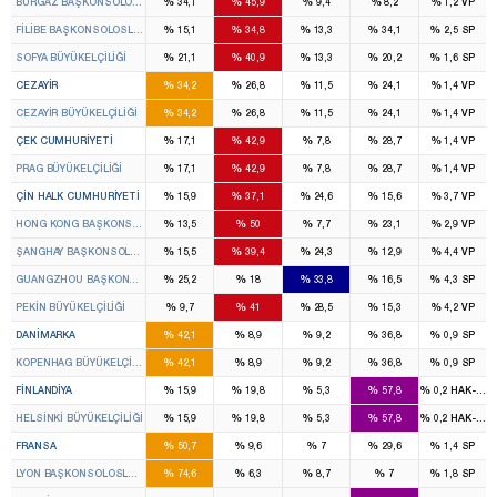
%
%
%
%
%
BURGAZ BAŞKONSOLOSLUĞU
34,1
45,9
9,4
8,2
1,2
VP
%
%
%
%
%
FILIBE BAŞKONSOLOSLUĞU
15,1
34,8
13,3
34,1
2,5
SP
%
%
%
%
%
SOFYA BÜYÜKELÇILIĞI
21,1
40,9
13,3
20,2
1,6
SP
%
%
%
%
%
CEZAYIR
34,2
26,8
11,5
24,1
1,4
VP
%
%
%
%
%
CEZAYIR BÜYÜKELÇILIĞI
34,2
26,8
11,5
24,1
1,4
VP
%
%
%
%
%
ÇEK CUMHURIYETI
17,1
42,9
7,8
28,7
1,4
VP
%
%
%
%
%
PRAG BÜYÜKELÇILIĞI
17,1
42,9
7,8
28,7
1,4
VP
%
%
%
%
%
ÇIN HALK CUMHURIYETI
15,9
37,1
24,6
15,6
3,7
VP
%
%
%
%
%
HONG KONG BAŞKONSOLOSLUĞU
13,5
50
7,7
23,1
2,9
VP
%
%
%
%
%
ŞANGHAY BAŞKONSOLOSLUĞU
15,5
39,4
24,3
12,9
4,4
VP
%
%
%
%
%
GUANGZHOU BAŞKONSOLOSLUĞU
25,2
18
33,8
16,5
4,3
SP
%
%
%
%
%
PEKIN BÜYÜKELÇILIĞI
9,7
41
28,5
15,3
4,2
VP
%
%
%
%
%
DANIMARKA
42,1
8,9
9,2
36,8
0,9
SP
%
%
%
%
%
KOPENHAG BÜYÜKELÇILIĞI
42,1
8,9
9,2
36,8
0,9
SP
%
%
%
%
%
FINLANDIYA
15,9
19,8
5,3
57,8
0,2
HAK-PAR
%
%
%
%
%
HELSINKI BÜYÜKELÇILIĞI
15,9
19,8
5,3
57,8
0,2
HAK-PAR
%
%
%
%
%
FRANSA
50,7
9,6
7
29,6
1,4
SP
%
%
%
%
%
LYON BAŞKONSOLOSLUĞU
74,6
6,3
8,7
7
1,8
SP