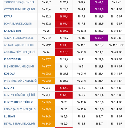
%
%
%
%
%
TORONTO BAŞKONSOLOSLUĞU
20,7
28,2
3,7
44,1
2
VP
%
%
%
%
%
OTTAVA BÜYÜKELÇILIĞI
31,4
21,8
4,2
39,8
1,4
SP
%
%
%
%
%
KATAR
13,2
53,4
7,8
21,5
1,6
SP
%
%
%
%
%
DOHA BÜYÜKELÇILIĞI
13,2
53,4
7,8
21,5
1,6
SP
%
%
%
%
%
KAZAKISTAN
26
27,2
18,2
23,9
3,6
SP
%
%
%
%
%
ALMATI BAŞKONSOLOSLUĞU
27,9
19,7
16
32,4
3,2
SP
%
%
%
%
%
AKTAU BAŞKONSOLOSLUĞU
22,2
33,3
11,1
16,7
11,1
DSP
%
%
%
%
%
ASTANA BÜYÜKELÇILIĞI
24
35,8
20,9
14,3
4,3
SP
%
%
%
%
%
KIRGIZISTAN
37,7
13,4
21
21,8
5,3
SP
%
%
%
%
%
BIŞKEK BÜYÜKELÇILIĞI
37,7
13,4
21
21,8
5,3
SP
%
%
%
%
%
KOSOVA
29,2
23,3
21,6
21,4
3,1
SP
%
%
%
%
%
PRIŞTINE BÜYÜKELÇILIĞI
29,2
23,3
21,6
21,4
3,1
SP
%
%
%
%
%
KUVEYT
23,3
57,3
5,2
10,5
1,6
SP
%
%
%
%
%
KUVEYT BÜYÜKELÇILIĞI
23,3
57,3
5,2
10,5
1,6
SP
%
%
%
%
%
KUZEY KIBRIS TÜRK CUM.
39,5
25
13,8
18,5
1,4
SP
%
%
%
%
%
LEFKOŞA BÜYÜKELÇILIĞI
39,5
25
13,8
18,5
1,4
SP
%
%
%
%
%
LÜBNAN
84,9
3,9
2,3
3,7
1,4
SP
%
%
%
%
%
BEYRUT BÜYÜKELÇILIĞI
84,9
3,9
2,3
3,7
1,4
SP