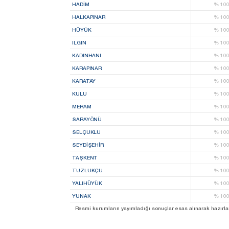
HADİM
%
10
HALKAPINAR
%
10
HÜYÜK
%
10
ILGIN
%
10
KADINHANI
%
10
KARAPINAR
%
10
KARATAY
%
10
KULU
%
10
MERAM
%
10
SARAYÖNÜ
%
10
SELÇUKLU
%
10
SEYDİŞEHİR
%
10
TAŞKENT
%
10
TUZLUKÇU
%
10
YALIHÜYÜK
%
10
YUNAK
%
10
Resmi kurumların yayımladığı sonuçlar esas alınarak hazırlanan b