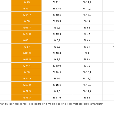
0
%
75
%
11,1
%
11,9
0
%
75,1
%
13,5
%
10,2
0
%
64,7
%
18,5
%
15,3
0
%
68
%
15,9
%
14
0
%
81,7
%
9,5
%
6,8
0
%
70,8
%
19,4
%
8,1
0
%
85,1
%
6,2
%
4,4
0
%
67
%
9,8
%
3,1
0
%
80,9
%
10,4
%
6
0
%
81,5
%
8,3
%
6,4
0
%
74,4
%
13,9
%
7,8
0
%
60
%
24,2
%
13,2
0
%
74,2
%
10
%
13,2
0
%
58,8
%
26,5
%
13,3
0
%
79,5
%
7,8
%
11,4
0
%
76,3
%
11,9
%
8,5
u içeriklerde tre (-) ile belirtilen il ya da ilçelerle ilgili verilere ulaşılamamıştır.