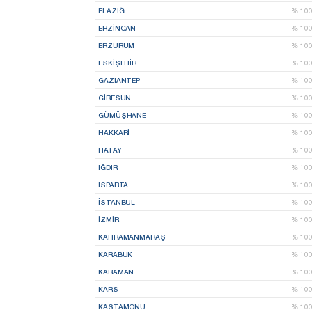
ELAZIĞ
%
10
ERZINCAN
%
10
ERZURUM
%
10
ESKIŞEHIR
%
10
GAZIANTEP
%
10
GIRESUN
%
10
GÜMÜŞHANE
%
10
HAKKARI
%
10
HATAY
%
10
IĞDIR
%
10
ISPARTA
%
10
İSTANBUL
%
10
İZMIR
%
10
KAHRAMANMARAŞ
%
10
KARABÜK
%
10
KARAMAN
%
10
KARS
%
10
KASTAMONU
%
10