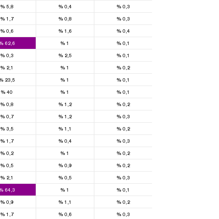
%
5,8
%
0,4
%
0,3
%
1,7
%
0,8
%
0,3
%
0,6
%
1,6
%
0,4
%
62,6
%
1
%
0,1
%
0,3
%
2,5
%
0,1
%
2,1
%
1
%
0,2
%
23,5
%
1
%
0,1
%
40
%
1
%
0,1
%
0,8
%
1,2
%
0,2
%
0,7
%
1,2
%
0,3
%
3,5
%
1,1
%
0,2
%
1,7
%
0,4
%
0,3
%
0,2
%
1
%
0,2
%
0,5
%
0,9
%
0,2
%
2,1
%
0,5
%
0,3
%
64,3
%
1
%
0,1
%
0,9
%
1,1
%
0,2
%
1,7
%
0,6
%
0,3