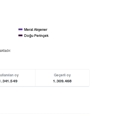
Meral Akşener
Doğu Perinçek
aktadır.
ullanılan oy
Geçerli oy
1.341.549
1.309.468