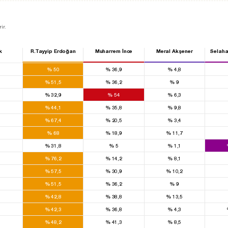
ir.
k
R.Tayyip Erdoğan
Muharrem İnce
Meral Akşener
Selaha
0
%
50
%
36,9
%
4,8
0
%
51,5
%
36,2
%
9
0
%
32,9
%
54
%
6,3
0
%
44,1
%
35,8
%
9,8
0
%
67,4
%
20,5
%
3,4
0
%
68
%
18,9
%
11,7
0
%
31,8
%
5
%
1,1
0
%
76,2
%
14,2
%
8,1
0
%
57,5
%
30,9
%
10,2
0
%
51,5
%
36,2
%
9
0
%
42,8
%
38,8
%
13,5
0
%
42,3
%
36,8
%
4,3
0
%
48,2
%
41,3
%
8,5