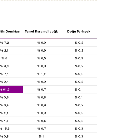
ttin Demirtaş
Temel Karamollaoğlu
Doğu Perinçek
%
7,2
%
0,9
%
0,2
%
2,1
%
0,9
%
0,2
%
6
%
0,5
%
0,3
%
9,3
%
0,8
%
0,2
%
7,4
%
1,2
%
0,2
%
0,4
%
0,9
%
0,2
%
61,3
%
0,7
%
0,1
%
0,6
%
0,8
%
0,1
%
0,4
%
0,9
%
0,2
%
2,1
%
0,9
%
0,2
%
4,1
%
0,6
%
0,2
%
15,6
%
0,7
%
0,3
%
0,8
%
1
%
0,3