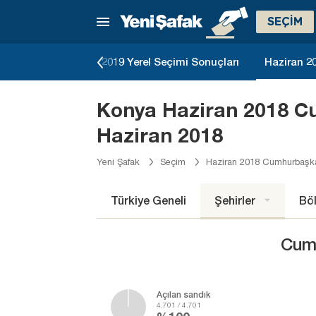
SEÇİM
eçimi Sonuçları
2019 Yerel Seçimi Sonuçları
Haziran 2
Konya Haziran 2018 Cu
Haziran 2018
Yeni Şafak
Seçim
Haziran 2018 Cumhurbaşkan
Türkiye Geneli
Şehirler
Böl
Cumh
Açılan sandık
4.701 / 4.701