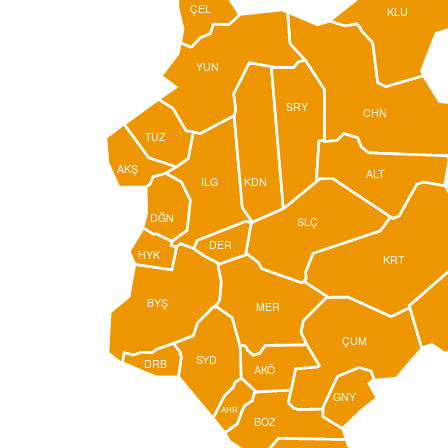
ÇEL
KLU
YUN
SRY
CHN
TUZ
AKŞ
ALT
ILG
KDN
DĞN
SLÇ
DER
HYK
KRT
BYŞ
MER
ÇUM
SYD
DRB
AKÖ
GNY
AHR
BOZ