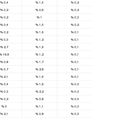
%
0,4
%
1,5
%
0,2
%
0,2
%
0,8
%
0,2
%
0,2
%
1
%
0,3
%
0,4
%
1,5
%
0,2
%
0,2
%
1,6
%
0,1
%
0,3
%
1,2
%
0,1
%
2,7
%
1,6
%
0,1
%
18,8
%
1,2
%
0,1
%
0,9
%
1,7
%
0,1
%
0,7
%
2,9
%
0,1
%
2,1
%
1,6
%
0,1
%
0,4
%
1,8
%
0,3
%
0,3
%
2,2
%
0,3
%
0,2
%
0,9
%
0,4
%
0
%
1,1
%
0,3
%
2,1
%
0,9
%
0,3