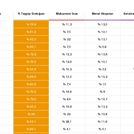
k
R.Tayyip Erdoğan
Muharrem İnce
Meral Akşener
Selaha
0
%
74,9
%
11,2
%
12,3
0
%
81,6
%
7,5
%
10,1
0
%
63,3
%
22
%
13,1
0
%
85,1
%
7,5
%
5,9
0
%
72,2
%
12,2
%
13,9
0
%
75,5
%
12,8
%
10,1
0
%
55,6
%
16,2
%
3,6
0
%
69,6
%
13,5
%
15,2
0
%
80,8
%
7,4
%
10
0
%
70,5
%
19,8
%
8
0
%
72,5
%
9,6
%
16,7
0
%
65,6
%
18,9
%
13,2
0
%
66
%
22
%
10,9
0
%
56,1
%
29,1
%
11,8
0
%
89,1
%
4,1
%
5,1