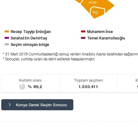
HDM
TAŞ
Recep Tayyip Erdoğan
Muharrem İnce
Selahattin Demirtaş
Temel Karamollaoğlu
Seçim olmayan bölge
* 31 Mart 2018 Cumhurbaskanlığı sonuç verileri Anadolu Ajansı tarafından sağlanm
* Sonuçlar, yurtdışı oyları da dahil edilerek hesaplanmıştır.
Katılım oranı
Toplam seçmen
K
% 89,2
1.503.411
Konya Genel Seçim Sonucu