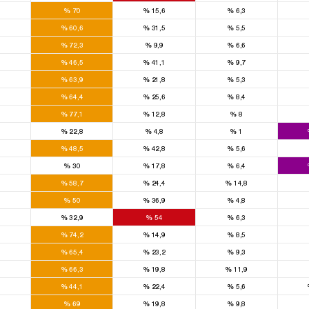
0
%
70
%
15,6
%
6,3
0
%
60,6
%
31,5
%
5,5
0
%
72,3
%
9,9
%
6,6
0
%
46,5
%
41,1
%
9,7
0
%
63,9
%
21,8
%
5,3
0
%
64,4
%
25,6
%
8,4
0
%
77,1
%
12,8
%
8
0
%
22,8
%
4,8
%
1
0
%
48,5
%
42,8
%
5,6
0
%
30
%
17,8
%
6,4
0
%
58,7
%
24,4
%
14,8
0
%
50
%
36,9
%
4,8
0
%
32,9
%
54
%
6,3
0
%
74,2
%
14,9
%
8,5
0
%
65,4
%
23,2
%
9,3
0
%
66,3
%
19,8
%
11,9
0
%
44,1
%
22,4
%
5,6
0
%
69
%
19,8
%
9,8