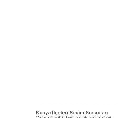
Konya İlçeleri Seçim Sonuçları
* Partilerin Konya ilinin ilçelerinde aldıkları sonuçları gösterir.