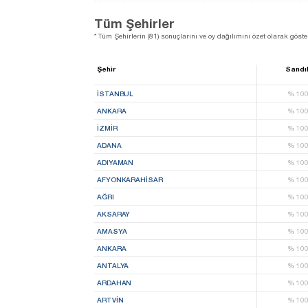
Tüm Şehirler
* Tüm Şehirlerin (81) sonuçlarını ve oy dağılımını özet olarak göster
Şehir
Sandı
İSTANBUL
%
10
ANKARA
%
10
İZMIR
%
10
ADANA
%
10
ADIYAMAN
%
10
AFYONKARAHISAR
%
10
AĞRI
%
10
AKSARAY
%
10
AMASYA
%
10
ANKARA
%
10
ANTALYA
%
10
ARDAHAN
%
10
ARTVIN
%
10