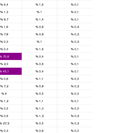
%
6,4
%
1,6
%
0,1
%
1,3
%
1
%
0,1
%
9,7
%
1,4
%
0,1
%
1,8
%
0,8
%
0,2
%
7,9
%
0,9
%
0,2
%
0,3
%
1
%
0,2
%
0,3
%
1,6
%
0,1
%
70,8
%
0,4
%
0,1
%
2,3
%
0,6
%
0,1
%
45,1
%
0,4
%
0,1
%
0,8
%
1,1
%
0,3
%
7,2
%
0,9
%
0,2
%
6
%
0,5
%
0,3
%
1,2
%
1,1
%
0,1
%
0,5
%
1,3
%
0,3
%
0,6
%
1,2
%
0,2
%
27,2
%
0,5
%
0,2
%
0,3
%
0,8
%
0,3