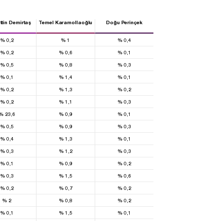
ttin Demirtaş
Temel Karamollaoğlu
Doğu Perinçek
%
0,2
%
1
%
0,4
%
0,2
%
0,6
%
0,1
%
0,5
%
0,8
%
0,3
%
0,1
%
1,4
%
0,1
%
0,2
%
1,3
%
0,2
%
0,2
%
1,1
%
0,3
%
23,6
%
0,9
%
0,1
%
0,5
%
0,9
%
0,3
%
0,4
%
1,3
%
0,1
%
0,3
%
1,2
%
0,3
%
0,1
%
0,9
%
0,2
%
0,3
%
1,5
%
0,6
%
0,2
%
0,7
%
0,2
%
2
%
0,8
%
0,2
%
0,1
%
1,5
%
0,1