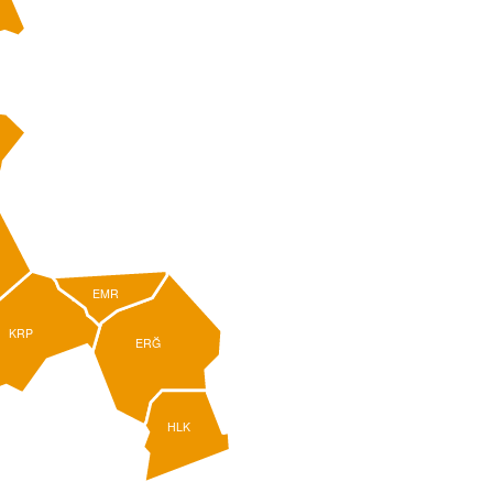
EMR
KRP
ERĞ
HLK