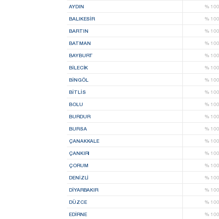
AYDIN
%
10
BALIKESIR
%
10
BARTIN
%
10
BATMAN
%
10
BAYBURT
%
10
BILECIK
%
10
BINGÖL
%
10
BITLIS
%
10
BOLU
%
10
BURDUR
%
10
BURSA
%
10
ÇANAKKALE
%
10
ÇANKIRI
%
10
ÇORUM
%
10
DENIZLI
%
10
DIYARBAKIR
%
10
DÜZCE
%
10
EDIRNE
%
10