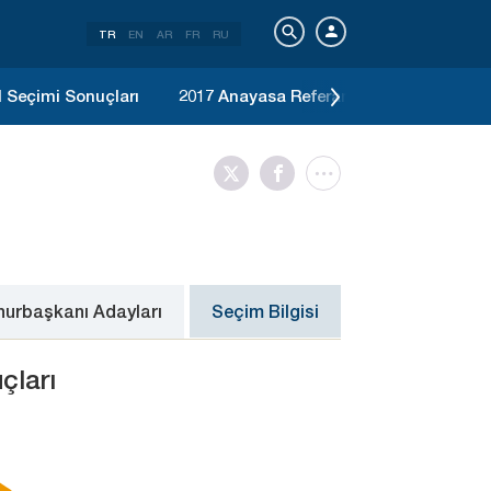
TR
EN
AR
FR
RU
l Seçimi Sonuçları
2017 Anayasa Referandumu Sonuçları
urbaşkanı Adayları
Seçim Bilgisi
çları