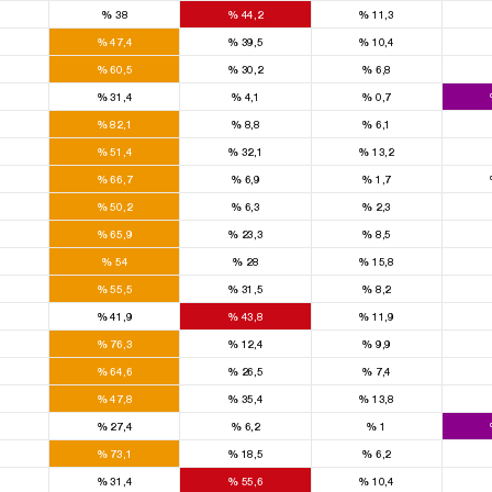
0
%
38
%
44,2
%
11,3
0
%
47,4
%
39,5
%
10,4
0
%
60,5
%
30,2
%
6,8
0
%
31,4
%
4,1
%
0,7
0
%
82,1
%
8,8
%
6,1
0
%
51,4
%
32,1
%
13,2
0
%
66,7
%
6,9
%
1,7
0
%
50,2
%
6,3
%
2,3
0
%
65,9
%
23,3
%
8,5
0
%
54
%
28
%
15,8
0
%
55,5
%
31,5
%
8,2
0
%
41,9
%
43,8
%
11,9
0
%
76,3
%
12,4
%
9,9
0
%
64,6
%
26,5
%
7,4
0
%
47,8
%
35,4
%
13,8
0
%
27,4
%
6,2
%
1
0
%
73,1
%
18,5
%
6,2
0
%
31,4
%
55,6
%
10,4