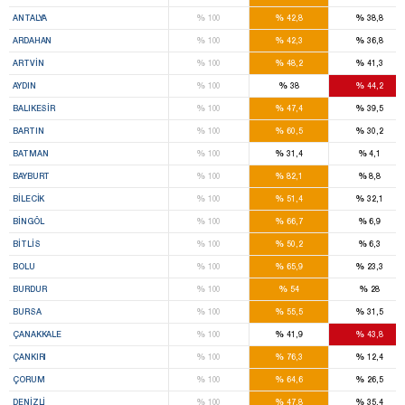
%
%
%
ANTALYA
100
42,8
38,8
%
%
%
ARDAHAN
100
42,3
36,8
%
%
%
ARTVIN
100
48,2
41,3
%
%
%
AYDIN
100
38
44,2
%
%
%
BALIKESIR
100
47,4
39,5
%
%
%
BARTIN
100
60,5
30,2
%
%
%
BATMAN
100
31,4
4,1
%
%
%
BAYBURT
100
82,1
8,8
%
%
%
BILECIK
100
51,4
32,1
%
%
%
BINGÖL
100
66,7
6,9
%
%
%
BITLIS
100
50,2
6,3
%
%
%
BOLU
100
65,9
23,3
%
%
%
BURDUR
100
54
28
%
%
%
BURSA
100
55,5
31,5
%
%
%
ÇANAKKALE
100
41,9
43,8
%
%
%
ÇANKIRI
100
76,3
12,4
%
%
%
ÇORUM
100
64,6
26,5
%
%
%
DENIZLI
100
47,8
35,4