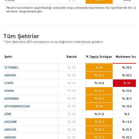
Resmi kurumların yayımladığı sonuçlar esas alınarak hazırlanan bu içeriklerde tre (-) ile be
verilere ulaşılamamıştır.
Tüm Şehirler
* Tüm Şehirlerin (81) sonuçlarını ve oy dağılımını özet olarak gösterir.
Şehir
Sandık
R.Tayyip Erdoğan
Muharrem İnce
%
%
%
İSTANBUL
100
50
36,9
%
%
%
ANKARA
100
51,5
36,2
%
%
%
İZMIR
100
32,9
54
%
%
%
ADANA
100
44,1
35,8
%
%
%
ADIYAMAN
100
67,4
20,5
%
%
%
AFYONKARAHISAR
100
68
18,9
%
%
%
AĞRI
100
31,8
5
%
%
%
AKSARAY
100
76,2
14,2
%
%
%
AMASYA
100
57,5
30,9
%
%
%
ANKARA
100
51,5
36,2