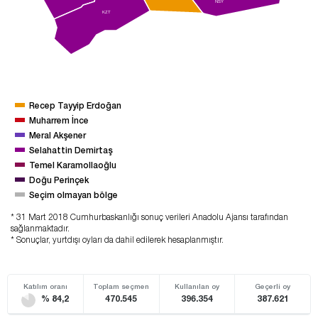
NSY
KZT
Recep Tayyip Erdoğan
Muharrem İnce
Meral Akşener
Selahattin Demirtaş
Temel Karamollaoğlu
Doğu Perinçek
Seçim olmayan bölge
* 31 Mart 2018 Cumhurbaskanlığı sonuç verileri Anadolu Ajansı tarafından
sağlanmaktadır.
* Sonuçlar, yurtdışı oyları da dahil edilerek hesaplanmıştır.
Katılım oranı
Toplam seçmen
Kullanılan oy
Geçerli oy
% 84,2
470.545
396.354
387.621