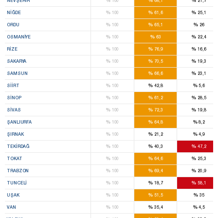
%
%
%
NEVŞEHIR
100
68,1
21,7
%
%
%
NIĞDE
100
61,6
25,1
%
%
%
ORDU
100
65,1
26
%
%
%
OSMANIYE
100
63
22,4
%
%
%
RIZE
100
76,9
16,6
%
%
%
SAKARYA
100
70,5
19,3
%
%
%
SAMSUN
100
66,6
23,1
%
%
%
SIIRT
100
42,8
5,6
%
%
%
SINOP
100
61,2
28,5
%
%
%
SIVAS
100
72,3
19,8
%
%
%
ŞANLIURFA
100
64,8
8,2
%
%
%
ŞIRNAK
100
21,2
4,9
%
%
%
TEKIRDAĞ
100
40,3
47,2
%
%
%
TOKAT
100
64,6
25,3
%
%
%
TRABZON
100
69,4
20,9
%
%
%
TUNCELI
100
18,7
58,1
%
%
%
UŞAK
100
51,5
35
%
%
%
VAN
100
35,4
4,5