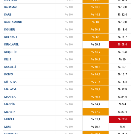
%
%
%
KARAMAN
100
66,3
19,8
%
%
%
KARS
100
44,1
22,4
%
%
%
KASTAMONU
100
69
19,8
%
%
%
KAYSERI
100
70,3
18,6
%
%
%
KIRIKKALE
100
65
21,7
%
%
%
KIRKLARELI
100
29,8
58,4
%
%
%
KIRŞEHIR
100
55,7
28,3
%
%
%
KILIS
100
70,1
19
%
%
%
KOCAELI
100
58,8
28,1
%
%
%
KONYA
100
74,2
13,7
%
%
%
KÜTAHYA
100
71,5
16,5
%
%
%
MALATYA
100
69,2
22,9
%
%
%
MANISA
100
48,6
34,6
%
%
%
MARDIN
100
34,4
5,4
%
%
%
MERSIN
100
37,9
37,4
%
%
%
MUĞLA
100
32,1
52,6
%
%
%
MUŞ
100
38,4
6