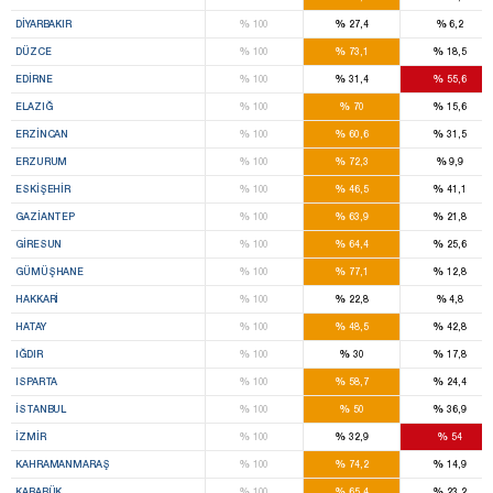
%
%
%
DIYARBAKIR
100
27,4
6,2
%
%
%
DÜZCE
100
73,1
18,5
%
%
%
EDIRNE
100
31,4
55,6
%
%
%
ELAZIĞ
100
70
15,6
%
%
%
ERZINCAN
100
60,6
31,5
%
%
%
ERZURUM
100
72,3
9,9
%
%
%
ESKIŞEHIR
100
46,5
41,1
%
%
%
GAZIANTEP
100
63,9
21,8
%
%
%
GIRESUN
100
64,4
25,6
%
%
%
GÜMÜŞHANE
100
77,1
12,8
%
%
%
HAKKARI
100
22,8
4,8
%
%
%
HATAY
100
48,5
42,8
%
%
%
IĞDIR
100
30
17,8
%
%
%
ISPARTA
100
58,7
24,4
%
%
%
İSTANBUL
100
50
36,9
%
%
%
İZMIR
100
32,9
54
%
%
%
KAHRAMANMARAŞ
100
74,2
14,9
%
%
%
KARABÜK
100
65,4
23,2