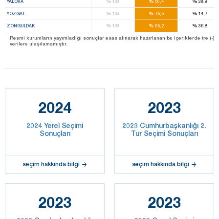
%
%
%
YALOVA
100
50,4
38,9
%
%
%
YOZGAT
100
75,5
14,7
%
%
%
ZONGULDAK
100
55,2
35,8
Resmi kurumların yayımladığı sonuçlar esas alınarak hazırlanan bu içeriklerde tre (-) ile be
verilere ulaşılamamıştır.
2024
2023
2024 Yerel Seçimi
2023 Cumhurbaşkanlığı 2.
Sonuçları
Tur Seçimi Sonuçları
seçim hakkında bilgi
seçim hakkında bilgi
2023
2023