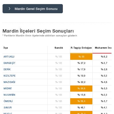
Mardin Genel Seçim Sonucu
Mardin İlçeleri Seçim Sonuçları
* Partilerin Mardin ilinin ilçelerinde aldıkları sonuçları gösterir.
İlçe
Sandık
R.Tayyip Erdoğan
Muharrem İnce
%
%
%
ARTUKLU
100
55
8,2
%
%
%
DARGEÇİT
100
27,2
3,7
%
%
%
DERİK
100
17,9
2,6
%
%
%
KIZILTEPE
100
19,9
5,3
%
%
%
MAZIDAĞI
100
22,2
4,8
%
%
%
MİDYAT
100
56,8
5,5
%
%
%
NUSAYBİN
100
15,6
3,3
%
%
%
ÖMERLİ
100
58,4
5,7
%
%
%
SAVUR
100
46,1
4,1
%
%
%
YEŞİLLİ
100
73,7
4,2