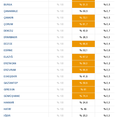
%
%
%
BURSA
100
51,5
0,5
%
%
%
ÇANAKKALE
100
39,5
0,7
%
%
%
ÇANKIRI
100
72,1
0,5
%
%
%
ÇORUM
100
61,7
0,4
%
%
%
DENIZLI
100
43,9
0,7
%
%
%
DIYARBAKIR
100
26,5
0,3
%
%
%
DÜZCE
100
68,6
0,4
%
%
%
EDIRNE
100
32,1
0,6
%
%
%
ELAZIĞ
100
67,2
0,3
%
%
%
ERZINCAN
100
59,3
0,2
%
%
%
ERZURUM
100
68,6
0,3
%
%
%
ESKIŞEHIR
100
41,8
0,5
%
%
%
GAZIANTEP
100
59,8
0,4
%
%
%
GIRESUN
100
61
0,6
%
%
%
GÜMÜŞHANE
100
74,4
0,3
%
%
%
HAKKARI
100
24,6
0,3
%
%
%
HATAY
100
48
0,3
%
%
%
IĞDIR
100
25,3
0,3