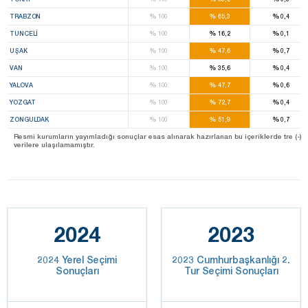
%
%
%
TRABZON
100
65,3
0,4
%
%
%
TUNCELI
100
16,2
0,1
%
%
%
UŞAK
100
47,6
0,7
%
%
%
VAN
100
35,6
0,4
%
%
%
YALOVA
100
47,7
0,6
%
%
%
YOZGAT
100
72,7
0,4
%
%
%
ZONGULDAK
100
51,9
0,7
Resmi kurumların yayımladığı sonuçlar esas alınarak hazırlanan bu içeriklerde tre (-) ile be
verilere ulaşılamamıştır.
2024
2023
2024 Yerel Seçimi
2023 Cumhurbaşkanlığı 2.
Sonuçları
Tur Seçimi Sonuçları