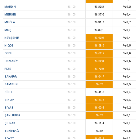
%
%
%
MARDIN
100
32,3
0,2
%
%
%
MERSIN
100
37,6
0,4
%
%
%
MUĞLA
100
31,7
0,7
%
%
%
MUŞ
100
39,1
0,3
%
%
%
NEVŞEHIR
100
62,9
0,4
%
%
%
NIĞDE
100
58,5
0,5
%
%
%
ORDU
100
62,2
0,6
%
%
%
OSMANIYE
100
62,3
0,5
%
%
%
RIZE
100
72,8
0,3
%
%
%
SAKARYA
100
64,7
0,4
%
%
%
SAMSUN
100
62
0,5
%
%
%
SIIRT
100
41,5
0,4
%
%
%
SINOP
100
58,5
0,8
%
%
%
SIVAS
100
69,4
0,2
%
%
%
ŞANLIURFA
100
62
0,3
%
%
%
ŞIRNAK
100
21,4
0,3
%
%
%
TEKIRDAĞ
100
39
0,5
%
%
%
TOKAT
100
63,2
0,3