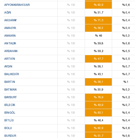
%
%
%
AFYONKARAHISAR
100
63,9
0,6
%
%
%
AĞRI
100
31,7
0,4
%
%
%
AKSARAY
100
71,5
0,4
%
%
%
AMASYA
100
56,3
0,4
%
%
%
ANKARA
100
46
0,3
%
%
%
ANTALYA
100
39,8
0,6
%
%
%
ARDAHAN
100
39,2
0,5
%
%
%
ARTVIN
100
47,7
0,5
%
%
%
AYDIN
100
38,1
0,7
%
%
%
BALIKESIR
100
45,1
0,7
%
%
%
BARTIN
100
56,1
1
%
%
%
BATMAN
100
30,9
0,3
%
%
%
BAYBURT
100
78,9
0,2
%
%
%
BILECIK
100
49,9
0,7
%
%
%
BINGÖL
100
65,1
0,4
%
%
%
BITLIS
100
46,4
0,4
%
%
%
BOLU
100
60,9
0,6
%
%
%
BURDUR
100
51,7
0,8