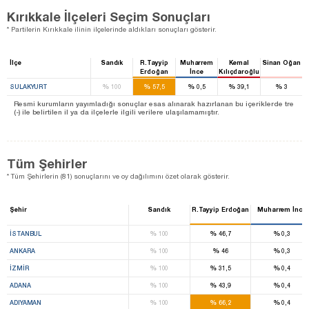
Kırıkkale İlçeleri Seçim Sonuçları
* Partilerin Kırıkkale ilinin ilçelerinde aldıkları sonuçları gösterir.
İlçe
Sandık
R.Tayyip
Muharrem
Kemal
Sinan Oğan
Erdoğan
İnce
Kılıçdaroğlu
%
%
%
%
%
SULAKYURT
100
57,5
0,5
39,1
3
Resmi kurumların yayımladığı sonuçlar esas alınarak hazırlanan bu içeriklerde tre
(-) ile belirtilen il ya da ilçelerle ilgili verilere ulaşılamamıştır.
Tüm Şehirler
* Tüm Şehirlerin (81) sonuçlarını ve oy dağılımını özet olarak gösterir.
Şehir
Sandık
R.Tayyip Erdoğan
Muharrem İnce
%
%
%
İSTANBUL
100
46,7
0,3
%
%
%
ANKARA
100
46
0,3
%
%
%
İZMIR
100
31,5
0,4
%
%
%
ADANA
100
43,9
0,4
%
%
%
ADIYAMAN
100
66,2
0,4