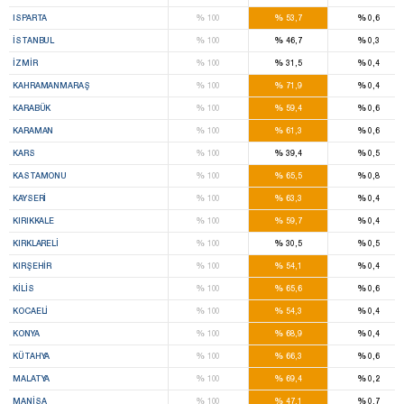
%
%
%
ISPARTA
100
53,7
0,6
%
%
%
İSTANBUL
100
46,7
0,3
%
%
%
İZMIR
100
31,5
0,4
%
%
%
KAHRAMANMARAŞ
100
71,9
0,4
%
%
%
KARABÜK
100
59,4
0,6
%
%
%
KARAMAN
100
61,3
0,6
%
%
%
KARS
100
39,4
0,5
%
%
%
KASTAMONU
100
65,5
0,8
%
%
%
KAYSERI
100
63,3
0,4
%
%
%
KIRIKKALE
100
59,7
0,4
%
%
%
KIRKLARELI
100
30,5
0,5
%
%
%
KIRŞEHIR
100
54,1
0,4
%
%
%
KILIS
100
65,6
0,6
%
%
%
KOCAELI
100
54,3
0,4
%
%
%
KONYA
100
68,9
0,4
%
%
%
KÜTAHYA
100
66,3
0,6
%
%
%
MALATYA
100
69,4
0,2
%
%
%
MANISA
100
47,1
0,7