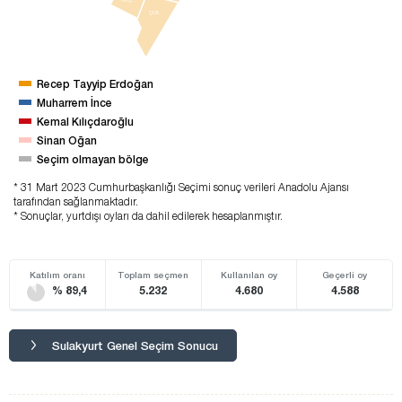
KKÇ
ÇLB
Recep Tayyip Erdoğan
Muharrem İnce
Kemal Kılıçdaroğlu
Sinan Oğan
Seçim olmayan bölge
* 31 Mart 2023 Cumhurbaşkanlığı Seçimi sonuç verileri Anadolu Ajansı
tarafından sağlanmaktadır.
* Sonuçlar, yurtdışı oyları da dahil edilerek hesaplanmıştır.
Katılım oranı
Toplam seçmen
Kullanılan oy
Geçerli oy
% 89,4
5.232
4.680
4.588
Sulakyurt Genel Seçim Sonucu