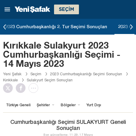
SEÇİM
2023 Cumhurbaşkanlığı 2. Tur Seçimi Sonuçları
2023 Cu
Kırıkkale Sulakyurt 2023
Cumhurbaşkanlığı Seçimi -
14 Mayıs 2023
Yeni Şafak
Seçim
2023 Cumhurbaşkanlığı Seçimi Sonuçları
Kırıkkale
Sulakyurt Seçim Sonuçları
Türkiye Geneli
Şehirler
Bölgeler
Yurt Dışı
Cumhurbaşkanlığı Seçimi SULAKYURT Geneli
Sonuçları
Son güncelleme: 11:29, 17 Mayıs