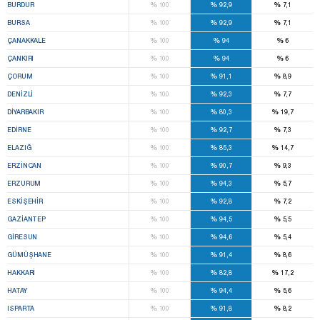
%
%
%
BURDUR
100
92,9
7,1
%
%
%
BURSA
100
92,9
7,1
%
%
%
ÇANAKKALE
100
94
6
%
%
%
ÇANKIRI
100
94
6
%
%
%
ÇORUM
100
91,1
8,9
%
%
%
DENIZLI
100
92,3
7,7
%
%
%
DIYARBAKIR
100
80,3
19,7
%
%
%
EDIRNE
100
92,7
7,3
%
%
%
ELAZIĞ
100
85,3
14,7
%
%
%
ERZINCAN
100
90,7
9,3
%
%
%
ERZURUM
100
94,3
5,7
%
%
%
ESKIŞEHIR
100
92,8
7,2
%
%
%
GAZIANTEP
100
94,5
5,5
%
%
%
GIRESUN
100
94,6
5,4
%
%
%
GÜMÜŞHANE
100
91,4
8,6
%
%
%
HAKKARI
100
82,8
17,2
%
%
%
HATAY
100
94,4
5,6
%
%
%
ISPARTA
100
91,8
8,2