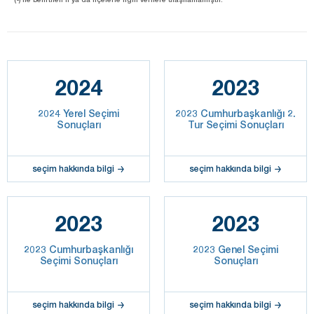
2024
2023
2024 Yerel Seçimi
2023 Cumhurbaşkanlığı 2.
Sonuçları
Tur Seçimi Sonuçları
seçim hakkında bilgi
seçim hakkında bilgi
2023
2023
2023 Cumhurbaşkanlığı
2023 Genel Seçimi
Seçimi Sonuçları
Sonuçları
seçim hakkında bilgi
seçim hakkında bilgi