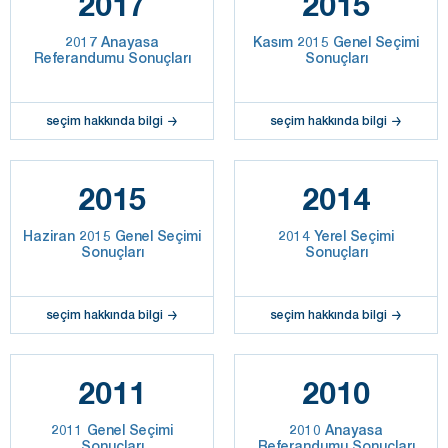
2017
2015
2017 Anayasa
Kasım 2015 Genel Seçimi
Referandumu Sonuçları
Sonuçları
seçim hakkında bilgi
seçim hakkında bilgi
2015
2014
Haziran 2015 Genel Seçimi
2014 Yerel Seçimi
Sonuçları
Sonuçları
seçim hakkında bilgi
seçim hakkında bilgi
2011
2010
2011 Genel Seçimi
2010 Anayasa
Sonuçları
Referandumu Sonuçları