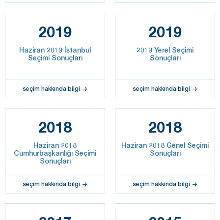
2019
2019
Haziran 2019 İstanbul
2019 Yerel Seçimi
Seçimi Sonuçları
Sonuçları
seçim hakkında bilgi
seçim hakkında bilgi
2018
2018
Haziran 2018
Haziran 2018 Genel Seçimi
Cumhurbaşkanlığı Seçimi
Sonuçları
Sonuçları
seçim hakkında bilgi
seçim hakkında bilgi