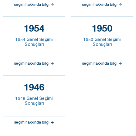
seçim hakkında bilgi
seçim hakkında bilgi
1954
1950
1954 Genel Seçimi
1950 Genel Seçimi
Sonuçları
Sonuçları
seçim hakkında bilgi
seçim hakkında bilgi
1946
1946 Genel Seçimi
Sonuçları
seçim hakkında bilgi