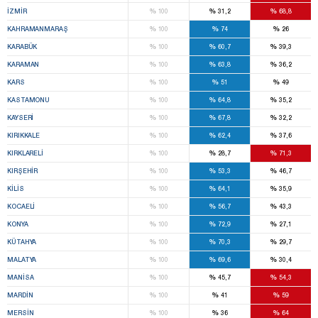
%
%
%
İZMIR
100
31,2
68,8
%
%
%
KAHRAMANMARAŞ
100
74
26
%
%
%
KARABÜK
100
60,7
39,3
%
%
%
KARAMAN
100
63,8
36,2
%
%
%
KARS
100
51
49
%
%
%
KASTAMONU
100
64,8
35,2
%
%
%
KAYSERI
100
67,8
32,2
%
%
%
KIRIKKALE
100
62,4
37,6
%
%
%
KIRKLARELI
100
28,7
71,3
%
%
%
KIRŞEHIR
100
53,3
46,7
%
%
%
KILIS
100
64,1
35,9
%
%
%
KOCAELI
100
56,7
43,3
%
%
%
KONYA
100
72,9
27,1
%
%
%
KÜTAHYA
100
70,3
29,7
%
%
%
MALATYA
100
69,6
30,4
%
%
%
MANISA
100
45,7
54,3
%
%
%
MARDIN
100
41
59
%
%
%
MERSIN
100
36
64