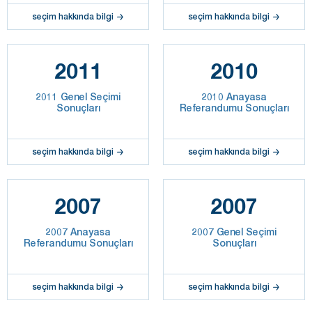
seçim hakkında bilgi
seçim hakkında bilgi
2011
2010
2011 Genel Seçimi
2010 Anayasa
Sonuçları
Referandumu Sonuçları
seçim hakkında bilgi
seçim hakkında bilgi
2007
2007
2007 Anayasa
2007 Genel Seçimi
Referandumu Sonuçları
Sonuçları
seçim hakkında bilgi
seçim hakkında bilgi