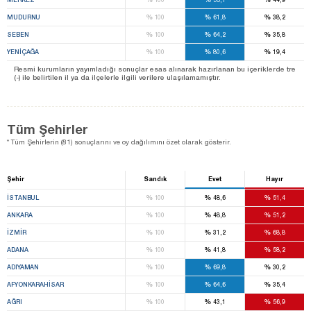
%
%
%
MUDURNU
100
61,8
38,2
%
%
%
SEBEN
100
64,2
35,8
%
%
%
YENIÇAĞA
100
80,6
19,4
Resmi kurumların yayımladığı sonuçlar esas alınarak hazırlanan bu içeriklerde tre
(-) ile belirtilen il ya da ilçelerle ilgili verilere ulaşılamamıştır.
Tüm Şehirler
* Tüm Şehirlerin (81) sonuçlarını ve oy dağılımını özet olarak gösterir.
Şehir
Sandık
Evet
Hayır
%
%
%
İSTANBUL
100
48,6
51,4
%
%
%
ANKARA
100
48,8
51,2
%
%
%
İZMIR
100
31,2
68,8
%
%
%
ADANA
100
41,8
58,2
%
%
%
ADIYAMAN
100
69,8
30,2
%
%
%
AFYONKARAHISAR
100
64,6
35,4
%
%
%
AĞRI
100
43,1
56,9