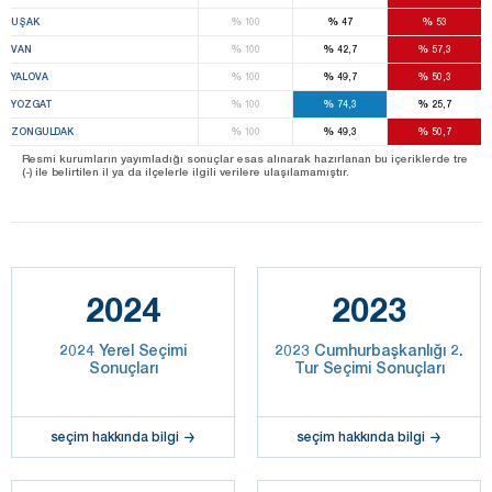
%
%
%
UŞAK
100
47
53
%
%
%
VAN
100
42,7
57,3
%
%
%
YALOVA
100
49,7
50,3
%
%
%
YOZGAT
100
74,3
25,7
%
%
%
ZONGULDAK
100
49,3
50,7
Resmi kurumların yayımladığı sonuçlar esas alınarak hazırlanan bu içeriklerde tre
(-) ile belirtilen il ya da ilçelerle ilgili verilere ulaşılamamıştır.
2024
2023
2024 Yerel Seçimi
2023 Cumhurbaşkanlığı 2.
Sonuçları
Tur Seçimi Sonuçları
seçim hakkında bilgi
seçim hakkında bilgi