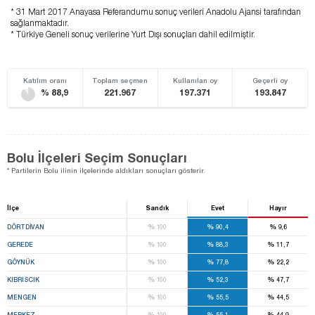
* 31 Mart 2017 Anayasa Referandumu sonuç verileri Anadolu Ajansi tarafından
sağlanmaktadır.
* Türkiye Geneli sonuç verilerine Yurt Dışı sonuçları dahil edilmiştir.
Katılım oranı
Toplam seçmen
Kullanılan oy
Geçerli oy
% 88,9
221.967
197.371
193.847
Bolu İlçeleri Seçim Sonuçları
* Partilerin Bolu ilinin ilçelerinde aldıkları sonuçları gösterir.
İlçe
Sandık
Evet
Hayır
%
%
%
DÖRTDIVAN
100
90,4
9,6
%
%
%
GEREDE
100
88,3
11,7
%
%
%
GÖYNÜK
100
77,8
22,2
%
%
%
KIBRISCIK
100
52,3
47,7
%
%
%
MENGEN
100
55,5
44,5
%
%
%
MERKEZ
100
55,1
44,9