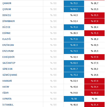
%
%
%
ÇANKIRI
100
73,3
26,7
%
%
%
ÇORUM
100
64,5
35,5
%
%
%
DENIZLI
100
44,5
55,5
%
%
%
DIYARBAKIR
100
32,4
67,6
%
%
%
DÜZCE
100
70,6
29,4
%
%
%
EDIRNE
100
29,5
70,5
%
%
%
ELAZIĞ
100
71,8
28,2
%
%
%
ERZINCAN
100
60,5
39,5
%
%
%
ERZURUM
100
74,5
25,5
%
%
%
ESKIŞEHIR
100
42,4
57,6
%
%
%
GAZIANTEP
100
62,5
37,5
%
%
%
GIRESUN
100
61,7
38,3
%
%
%
GÜMÜŞHANE
100
75,2
24,8
%
%
%
HAKKARI
100
32,4
67,6
%
%
%
HATAY
100
45,6
54,4
%
%
%
IĞDIR
100
34,8
65,2
%
%
%
ISPARTA
100
56
44
%
%
%
İSTANBUL
100
48,6
51,4