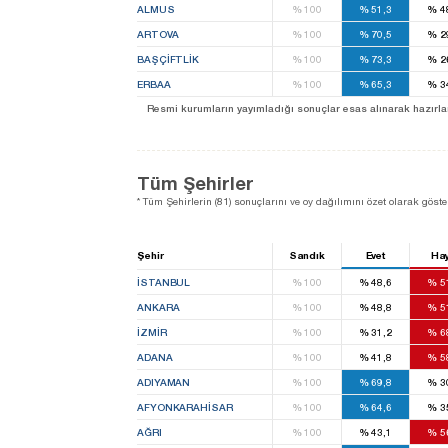
ALMUS
%
100
%
51,3
%
4
ARTOVA
%
100
%
70,5
%
2
BAŞÇIFTLIK
%
100
%
73,3
%
2
ERBAA
%
100
%
65,3
%
3
Resmi kurumların yayımladığı sonuçlar esas alınarak hazırlanan b
Tüm Şehirler
* Tüm Şehirlerin (81) sonuçlarını ve oy dağılımını özet olarak göster
Şehir
Sandık
Evet
Hay
İSTANBUL
%
100
%
48,6
%
5
ANKARA
%
100
%
48,8
%
5
İZMIR
%
100
%
31,2
%
6
ADANA
%
100
%
41,8
%
5
ADIYAMAN
%
100
%
69,8
%
3
AFYONKARAHISAR
%
100
%
64,6
%
3
AĞRI
%
100
%
43,1
%
5