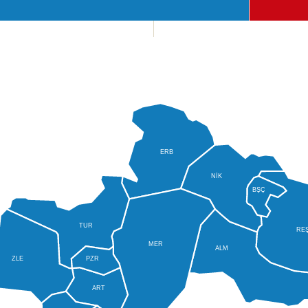
ERB
NİK
BŞÇ
TUR
RE
MER
ALM
ZLE
PZR
ART