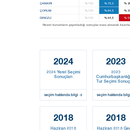
ÇANKIRI
%
100
%
73,3
%
2
ÇORUM
%
100
%
64,5
%
3
DENIZLI
%
100
%
44,5
%
5
Resmi kurumların yayımladığı sonuçlar esas alınarak hazırlanan b
2024
2023
2024 Yerel Seçimi
2023
Sonuçları
Cumhurbaşkanlığı
Tur Seçimi Sonuçl
seçim hakkında bilgi
seçim hakkında bilg
2018
2018
Haziran 2018
Haziran 2018 Ge