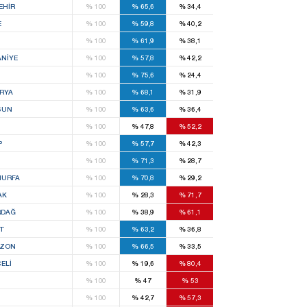
EHIR
%
100
%
65,6
%
34,4
E
%
100
%
59,8
%
40,2
%
100
%
61,9
%
38,1
NIYE
%
100
%
57,8
%
42,2
%
100
%
75,6
%
24,4
RYA
%
100
%
68,1
%
31,9
SUN
%
100
%
63,6
%
36,4
%
100
%
47,8
%
52,2
P
%
100
%
57,7
%
42,3
S
%
100
%
71,3
%
28,7
IURFA
%
100
%
70,8
%
29,2
AK
%
100
%
28,3
%
71,7
RDAĞ
%
100
%
38,9
%
61,1
T
%
100
%
63,2
%
36,8
BZON
%
100
%
66,5
%
33,5
ELI
%
100
%
19,6
%
80,4
%
100
%
47
%
53
%
100
%
42,7
%
57,3