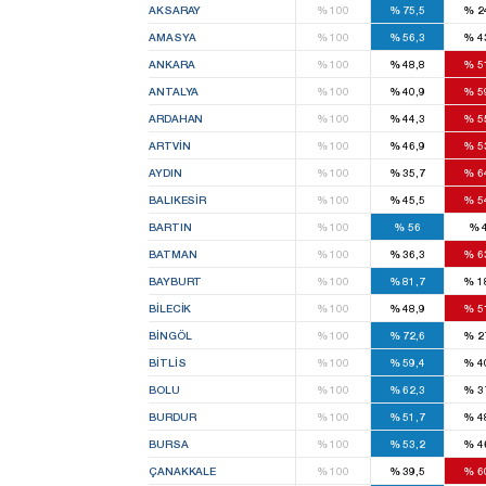
AKSARAY
%
100
%
75,5
%
2
AMASYA
%
100
%
56,3
%
4
ANKARA
%
100
%
48,8
%
5
ANTALYA
%
100
%
40,9
%
5
ARDAHAN
%
100
%
44,3
%
5
ARTVIN
%
100
%
46,9
%
5
AYDIN
%
100
%
35,7
%
6
BALIKESIR
%
100
%
45,5
%
5
BARTIN
%
100
%
56
%
BATMAN
%
100
%
36,3
%
6
BAYBURT
%
100
%
81,7
%
1
BILECIK
%
100
%
48,9
%
5
BINGÖL
%
100
%
72,6
%
2
BITLIS
%
100
%
59,4
%
4
BOLU
%
100
%
62,3
%
3
BURDUR
%
100
%
51,7
%
4
BURSA
%
100
%
53,2
%
4
ÇANAKKALE
%
100
%
39,5
%
6