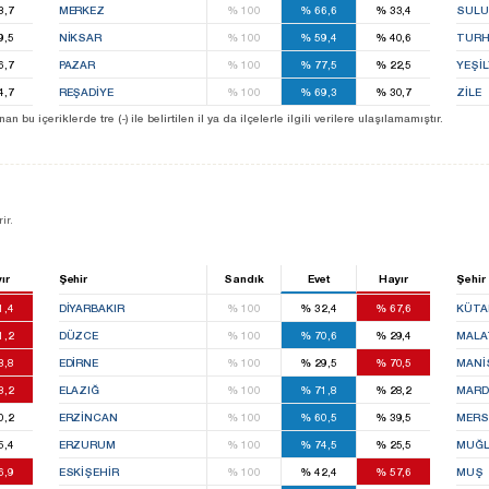
8,7
MERKEZ
%
100
%
66,6
%
33,4
SULU
9,5
NIKSAR
%
100
%
59,4
%
40,6
TURH
6,7
PAZAR
%
100
%
77,5
%
22,5
YEŞI
4,7
REŞADIYE
%
100
%
69,3
%
30,7
ZILE
u içeriklerde tre (-) ile belirtilen il ya da ilçelerle ilgili verilere ulaşılamamıştır.
ir.
ır
Şehir
Sandık
Evet
Hayır
Şehir
1,4
DIYARBAKIR
%
100
%
32,4
%
67,6
KÜTA
1,2
DÜZCE
%
100
%
70,6
%
29,4
MALA
8,8
EDIRNE
%
100
%
29,5
%
70,5
MANI
8,2
ELAZIĞ
%
100
%
71,8
%
28,2
MARD
0,2
ERZINCAN
%
100
%
60,5
%
39,5
MERS
5,4
ERZURUM
%
100
%
74,5
%
25,5
MUĞ
6,9
ESKIŞEHIR
%
100
%
42,4
%
57,6
MUŞ