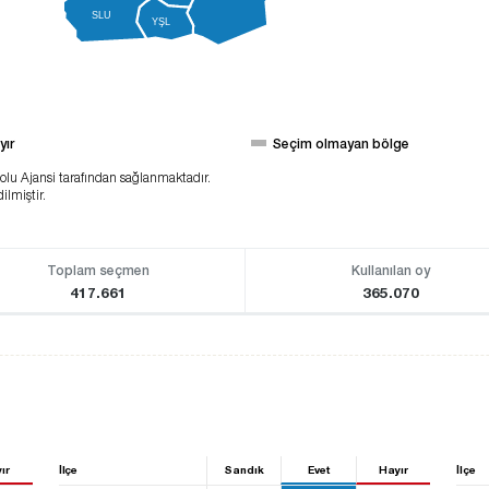
SLU
YŞL
yır
Seçim olmayan bölge
lu Ajansi tarafından sağlanmaktadır.
ilmiştir.
Toplam seçmen
Kullanılan oy
417.661
365.070
ır
İlçe
Sandık
Evet
Hayır
İlçe