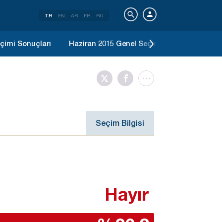
TR
EN
AR
FR
RU
çimi Sonuçları
Haziran 2015 Genel Seçimi Sonuçları
2
Seçim Bilgisi
Hayır