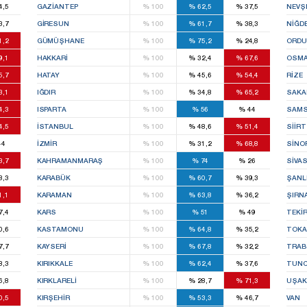
4,5
GAZIANTEP
%
100
%
62,5
%
37,5
NEVŞ
3,7
GIRESUN
%
100
%
61,7
%
38,3
NIĞD
1,2
GÜMÜŞHANE
%
100
%
75,2
%
24,8
ORDU
9,1
HAKKARI
%
100
%
32,4
%
67,6
OSMA
5,7
HATAY
%
100
%
45,6
%
54,4
RIZE
3,1
IĞDIR
%
100
%
34,8
%
65,2
SAKA
4,3
ISPARTA
%
100
%
56
%
44
SAM
4,5
İSTANBUL
%
100
%
48,6
%
51,4
SIIRT
44
İZMIR
%
100
%
31,2
%
68,8
SINO
3,7
KAHRAMANMARAŞ
%
100
%
74
%
26
SIVA
8,3
KARABÜK
%
100
%
60,7
%
39,3
ŞANL
1,1
KARAMAN
%
100
%
63,8
%
36,2
ŞIRN
7,4
KARS
%
100
%
51
%
49
TEKI
0,6
KASTAMONU
%
100
%
64,8
%
35,2
TOKA
7,7
KAYSERI
%
100
%
67,8
%
32,2
TRA
8,3
KIRIKKALE
%
100
%
62,4
%
37,6
TUNC
6,8
KIRKLARELI
%
100
%
28,7
%
71,3
UŞAK
0,5
KIRŞEHIR
%
100
%
53,3
%
46,7
VAN