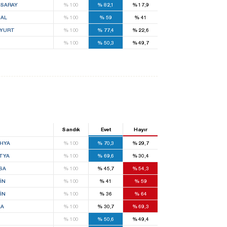
SARAY
%
100
%
82,1
%
17,9
AL
%
100
%
59
%
41
LYURT
%
100
%
77,4
%
22,6
%
100
%
50,3
%
49,7
Sandık
Evet
Hayır
HYA
%
100
%
70,3
%
29,7
TYA
%
100
%
69,6
%
30,4
SA
%
100
%
45,7
%
54,3
IN
%
100
%
41
%
59
IN
%
100
%
36
%
64
LA
%
100
%
30,7
%
69,3
%
100
%
50,6
%
49,4