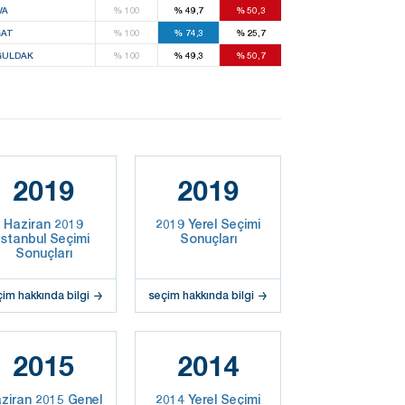
VA
%
100
%
49,7
%
50,3
AT
%
100
%
74,3
%
25,7
ULDAK
%
100
%
49,3
%
50,7
2019
2019
Haziran 2019
2019 Yerel Seçimi
İstanbul Seçimi
Sonuçları
Sonuçları
çim hakkında bilgi
seçim hakkında bilgi
2015
2014
ziran 2015 Genel
2014 Yerel Seçimi