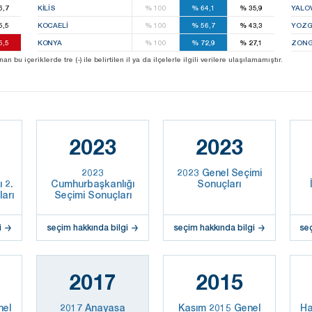
6,7
KILIS
%
100
%
64,1
%
35,9
YALO
5,5
KOCAELI
%
100
%
56,7
%
43,3
YOZG
5,5
KONYA
%
100
%
72,9
%
27,1
ZONG
u içeriklerde tre (-) ile belirtilen il ya da ilçelerle ilgili verilere ulaşılamamıştır.
2023
2023
2023
2023 Genel Seçimi
 2.
Cumhurbaşkanlığı
Sonuçları
arı
Seçimi Sonuçları
i
seçim hakkında bilgi
seçim hakkında bilgi
se
2017
2015
nel
2017 Anayasa
Kasım 2015 Genel
Ha