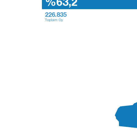
%63,2
226.835
Toplam Oy