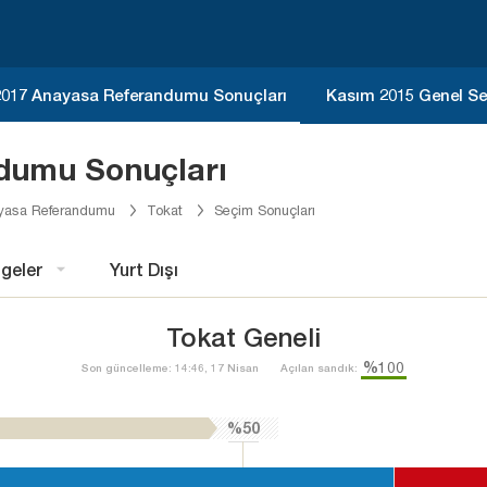
2017 Anayasa Referandumu Sonuçları
Kasım 2015 Genel Se
dumu Sonuçları
yasa Referandumu
Tokat
Seçim Sonuçları
geler
Yurt Dışı
Tokat Geneli
%100
Son güncelleme: 14:46, 17 Nisan
Açılan sandık:
%50