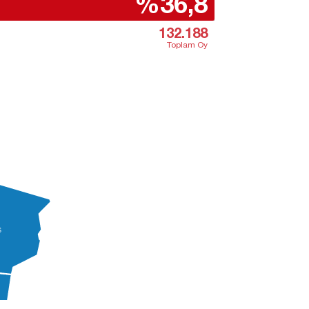
%36,8
132.188
Toplam Oy
Ş