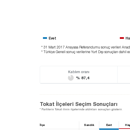
Evet
Ha
* 31 Mart 2017 Anayasa Referandumu sonuç verileri Anado
* Türkiye Geneli sonuç verilerine Yurt Dışı sonuçları dahil ed
Katılım oranı
% 87,4
Tokat İlçeleri Seçim Sonuçları
* Partilerin Tokat ilinin ilçelerinde aldıkları sonuçları gösterir.
İlçe
Sandık
Evet
Hay