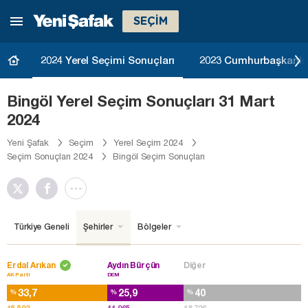
SEÇİM
2024 Yerel Seçimi Sonuçları
2023 Cumhurbaşkanlığı
Bingöl Yerel Seçim Sonuçları 31 Mart
2024
Yeni Şafak
Seçim
Yerel Seçim 2024
Seçim Sonuçları 2024
Bingöl Seçim Sonuçları
Türkiye Geneli
Şehirler
Bölgeler
Erdal Arıkan
Aydın Bürçün
Diğer
AK Parti
DEM
33,7
25,9
40
%
%
%
15.593
11.965
18.726