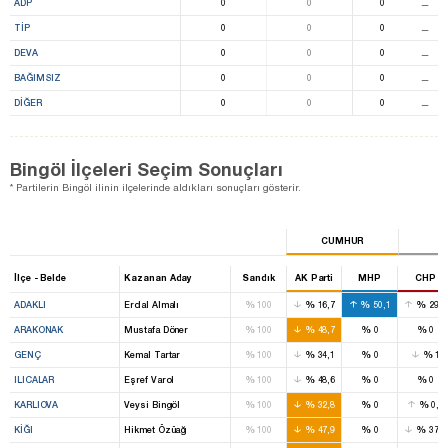
ADP
0
0
0
⚊
TİP
0
0
0
⚊
DEVA
0
0
0
⚊
BAĞIMSIZ
0
0
0
⚊
DIĞER
0
0
0
⚊
Bingöl İlçeleri Seçim Sonuçları
* Partilerin Bingöl ilinin ilçelerinde aldıkları sonuçları gösterir.
CUMHUR
İlçe - Belde
Kazanan Aday
Sandık
AK Parti
MHP
CHP
%
%
%
%
ADAKLI
Erdal Almalı
100
16,7
50,1
29,3
%
%
%
%
ARAKONAK
Mustafa Döner
100
48,7
0
0
%
%
%
%
GENÇ
Kemal Tartar
100
34,1
0
1
%
%
%
%
ILICALAR
Eşref Varol
100
48,6
0
0
%
%
%
%
KARLIOVA
Veysi Bingöl
100
32,8
0
0,5
%
%
%
%
KIĞI
Hikmet Özüağ
100
47,9
0
37,3