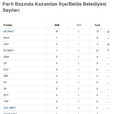
Parti Bazında Kazanılan İlçe/Belde Belediyesi
Sayıları
Partiler
2024
2019
Fark
AK PARTI
6
9
-3
MHP
1
1
0
⚊
CHP
0
1
-1
İYİ PARTI
1
0
+1
DEM
0
0
0
⚊
SP
0
0
0
⚊
DSP
0
0
0
⚊
BBP
0
0
0
⚊
VP
0
0
0
⚊
DP
0
0
0
⚊
BTP
0
0
0
⚊
TKP
0
0
0
⚊
SOL PARTI
0
0
0
⚊