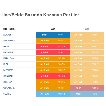
İlçe/Belde Bazında Kazanan Partiler
İlçe - Belde
2024
2019
ADAKLI
MHP
%50,1
AK Parti
%29,1
ARAKONAK
AK Parti
%48,7
AK Parti
%51,9
GENÇ
Y.Refah
%37,5
AK Parti
%50,7
ILICALAR
Y.Refah
%50,7
AK Parti
%51,8
KARLIOVA
AK Parti
%32,8
AK Parti
%58,9
KİĞI
AK Parti
%47,9
AK Parti
%50,7
MERKEZ
AK Parti
%33,7
AK Parti
%38,6
SANCAK
Y.Refah
%45,6
AK Parti
%55,9
SOLHAN
AK Parti
%40,5
AK Parti
%56
YAYLADERE
AK Parti
%48,1
CHP
%50,8
YEDİSU
İYİ Parti
%30,2
MHP
%43