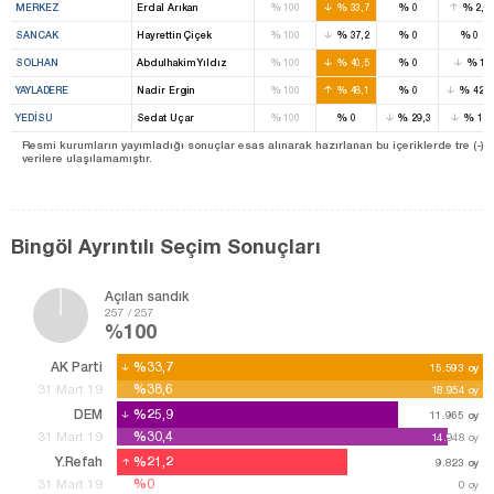
%
%
%
%
MERKEZ
Erdal Arıkan
100
33,7
0
2,3
%
%
%
%
SANCAK
Hayrettin Çiçek
100
37,2
0
0
%
%
%
%
SOLHAN
Abdulhakim Yıldız
100
40,5
0
1
%
%
%
%
YAYLADERE
Nadir Ergin
100
48,1
0
42,2
%
%
%
%
YEDISU
Sedat Uçar
100
0
29,3
11
Resmi kurumların yayımladığı sonuçlar esas alınarak hazırlanan bu içeriklerde tre (-) ile be
verilere ulaşılamamıştır.
Bingöl Ayrıntılı Seçim Sonuçları
Açılan sandık
257 / 257
%100
AK Parti
%33,7
%33,7
15.593
15.593
oy
oy
%38,6
%38,6
31 Mart 19
18.954
18.954
oy
oy
DEM
%25,9
%25,9
11.965
11.965
oy
oy
%30,4
%30,4
31 Mart 19
14.948
14.948
oy
oy
Y.Refah
%21,2
%21,2
9.823
9.823
oy
oy
%0
%0
31 Mart 19
0
oy