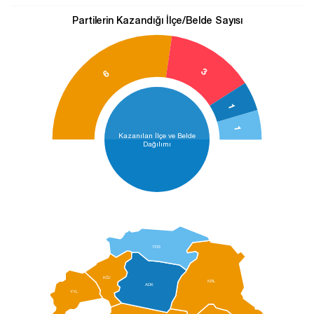
Partilerin Kazandığı İlçe/Belde Sayısı
3
6
1
1
Kazanılan İlçe ve Belde
Dağılımı
YDS
KĞI
KRL
ADK
YYL