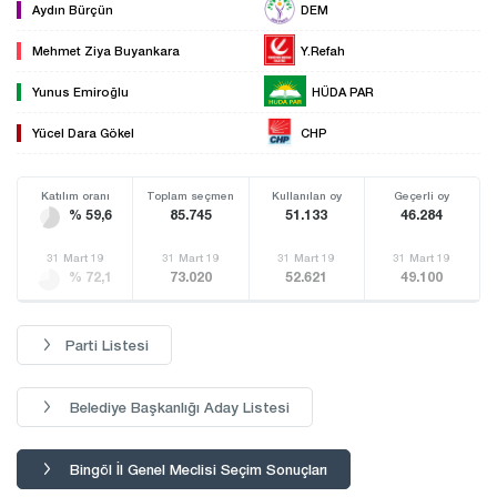
Aydın Bürçün
DEM
Mehmet Ziya Buyankara
Y.Refah
Yunus Emiroğlu
HÜDA PAR
Yücel Dara Gökel
CHP
Katılım oranı
Toplam seçmen
Kullanılan oy
Geçerli oy
% 59,6
85.745
51.133
46.284
31 Mart 19
31 Mart 19
31 Mart 19
31 Mart 19
% 72,1
73.020
52.621
49.100
Parti Listesi
Belediye Başkanlığı Aday Listesi
Bingöl İl Genel Meclisi Seçim Sonuçları