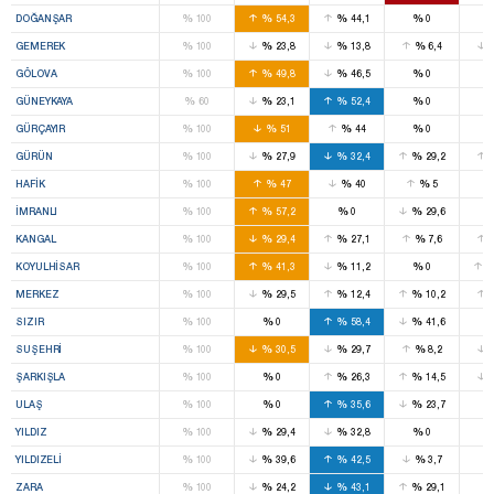
%
%
%
%
DOĞANŞAR
100
54,3
44,1
0
%
%
%
%
GEMEREK
100
23,8
13,8
6,4
%
%
%
%
GÖLOVA
100
49,8
46,5
0
%
%
%
%
GÜNEYKAYA
60
23,1
52,4
0
%
%
%
%
GÜRÇAYIR
100
51
44
0
%
%
%
%
GÜRÜN
100
27,9
32,4
29,2
%
%
%
%
HAFIK
100
47
40
5
%
%
%
%
İMRANLI
100
57,2
0
29,6
%
%
%
%
KANGAL
100
29,4
27,1
7,6
%
%
%
%
KOYULHISAR
100
41,3
11,2
0
%
%
%
%
MERKEZ
100
29,5
12,4
10,2
%
%
%
%
SIZIR
100
0
58,4
41,6
%
%
%
%
SUŞEHRI
100
30,5
29,7
8,2
%
%
%
%
ŞARKIŞLA
100
0
26,3
14,5
%
%
%
%
ULAŞ
100
0
35,6
23,7
%
%
%
%
YILDIZ
100
29,4
32,8
0
%
%
%
%
YILDIZELI
100
39,6
42,5
3,7
%
%
%
%
ZARA
100
24,2
43,1
29,1