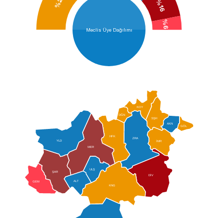
%28
%16
%6
Meclis Üye Dağılımı
KOY
DĞN
SŞH
AKN
GÖL
HFK
ZRA
YLD
İMR
MER
ULŞ
ŞAR
DİV
ALT
GEM
KNG