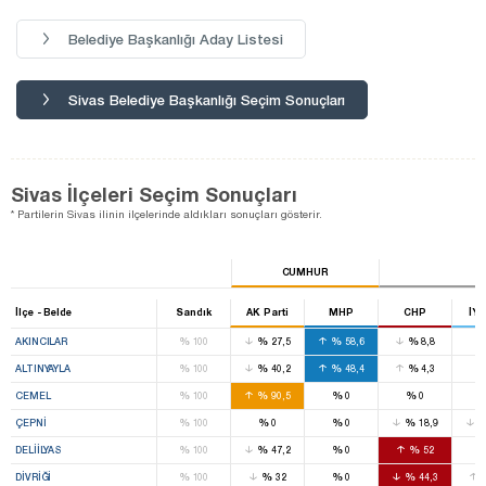
Belediye Başkanlığı Aday Listesi
Sivas Belediye Başkanlığı Seçim Sonuçları
Sivas İlçeleri Seçim Sonuçları
* Partilerin Sivas ilinin ilçelerinde aldıkları sonuçları gösterir.
CUMHUR
İlçe - Belde
Sandık
AK Parti
MHP
CHP
İYİ
%
%
%
%
AKINCILAR
100
27,5
58,6
8,8
%
%
%
%
ALTINYAYLA
100
40,2
48,4
4,3
%
%
%
%
CEMEL
100
90,5
0
0
%
%
%
%
ÇEPNI
100
0
0
18,9
%
%
%
%
DELIILYAS
100
47,2
0
52
%
%
%
%
DIVRIĞI
100
32
0
44,3