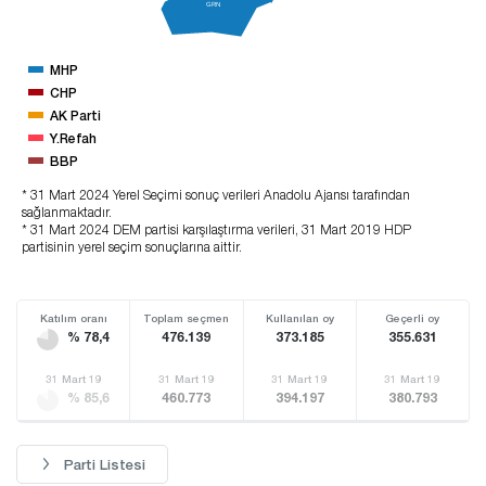
GRN
MHP
CHP
AK Parti
Y.Refah
BBP
* 31 Mart 2024 Yerel Seçimi sonuç verileri Anadolu Ajansı tarafından
sağlanmaktadır.
* 31 Mart 2024 DEM partisi karşılaştırma verileri, 31 Mart 2019 HDP
partisinin yerel seçim sonuçlarına aittir.
Katılım oranı
Toplam seçmen
Kullanılan oy
Geçerli oy
% 78,4
476.139
373.185
355.631
31 Mart 19
31 Mart 19
31 Mart 19
31 Mart 19
% 85,6
460.773
394.197
380.793
Parti Listesi