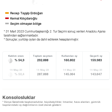
Recep Tayyip Erdoğan
Kemal Kılıçdaroğlu
Seçim olmayan bölge
* 31 Mart 2023 Cumhurbaşkanlığı 2. Tur Seçimi sonuç verileri Anadolu Ajansı
tarafından sağlanmaktadır.
* Sonuçlar, yurtdışı oyları da dahil edilerek hesaplanmıştır.
Katılım oranı
Toplam seçmen
Kullanılan oy
Geçerli oy
% 54,9
292.888
160.802
159.983
14 May 23
14 May 23
14 May 23
14 May 23
% 50,4
287.888
145.064
143.647
Konsolosluklar
* Dünya Genelinde başkonsoluklar, büyükelçilikler, limanlar, hava alanları, gümrük
kapılarındaki oy dağılımlarını özet olarak gösterir.