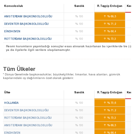
Konsolosluk
Sandık
R.Tayyip Erdoğan
Kema
%
%
AMSTERDAM BAŞKONSOLOSLUĞU
100
68,5
%
%
DEVENTER BAŞKONSOLOSLUĞU
100
71,2
%
%
EINDHOVEN
100
66,4
%
%
ROTTERDAM BAŞKONSOLOSLUĞU
100
73,3
Resmi kurumların yayımladığı sonuçlar esas alınarak hazırlanan bu içeriklerde tre (-) ile 
ya da ilçelerle ilgili verilere ulaşılamamıştır.
Tüm Ülkeler
* Dünya Genelinde başkonsoluklar, büyükelçilikler, limanlar, hava alanları, gümrük
kapılarındaki oy dağılımlarını özet olarak gösterir.
Ülke
Sandık
R.Tayyip Erdoğan
Kema
%
%
HOLLANDA
100
70,6
%
%
DEVENTER BAŞKONSOLOSLUĞU
100
71,2
%
%
ROTTERDAM BAŞKONSOLOSLUĞU
100
73,3
%
%
AMSTERDAM BAŞKONSOLOSLUĞU
100
68,5
%
%
EINDHOVEN
100
66,4