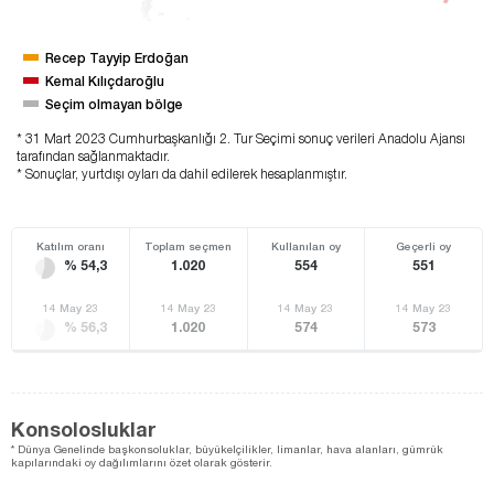
Recep Tayyip Erdoğan
Kemal Kılıçdaroğlu
Seçim olmayan bölge
* 31 Mart 2023 Cumhurbaşkanlığı 2. Tur Seçimi sonuç verileri Anadolu Ajansı
tarafından sağlanmaktadır.
* Sonuçlar, yurtdışı oyları da dahil edilerek hesaplanmıştır.
Katılım oranı
Toplam seçmen
Kullanılan oy
Geçerli oy
% 54,3
1.020
554
551
14 May 23
14 May 23
14 May 23
14 May 23
% 56,3
1.020
574
573
Konsolosluklar
* Dünya Genelinde başkonsoluklar, büyükelçilikler, limanlar, hava alanları, gümrük
kapılarındaki oy dağılımlarını özet olarak gösterir.