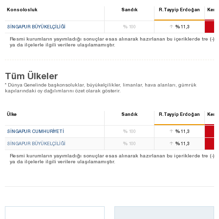
Konsolosluk
Sandık
R.Tayyip Erdoğan
Kema
%
%
SINGAPUR BÜYÜKELÇILIĞI
100
11,3
Resmi kurumların yayımladığı sonuçlar esas alınarak hazırlanan bu içeriklerde tre (-) ile 
ya da ilçelerle ilgili verilere ulaşılamamıştır.
Tüm Ülkeler
* Dünya Genelinde başkonsoluklar, büyükelçilikler, limanlar, hava alanları, gümrük
kapılarındaki oy dağılımlarını özet olarak gösterir.
Ülke
Sandık
R.Tayyip Erdoğan
Kema
%
%
SINGAPUR CUMHURIYETI
100
11,3
%
%
SINGAPUR BÜYÜKELÇILIĞI
100
11,3
Resmi kurumların yayımladığı sonuçlar esas alınarak hazırlanan bu içeriklerde tre (-) ile 
ya da ilçelerle ilgili verilere ulaşılamamıştır.