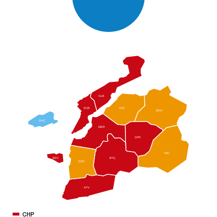
GLB
ECB
LPS
BGA
GKÇ
MER
ÇAN
YNC
BZC
BYÇ
EZN
AYV
CHP