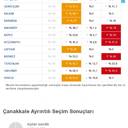
%
%
%
%
GÜMÜŞÇAY
100
57,4
0
41,7
%
%
%
%
KALKIM
100
66,7
0
0
%
%
%
%
KARABIGA
100
57
0
43
%
%
%
%
KAVAKKÖY
100
26,7
1,3
72
%
%
%
%
KEPEZ
100
32,8
4,7
54
%
%
%
%
KÜÇÜKKUYU
100
40,2
2,8
51,9
%
%
%
%
LAPSEKI
100
55
0
0
%
%
%
%
MERKEZ
100
35,3
0
60
%
%
%
%
TERZIALAN
100
53,7
12,7
33,6
%
%
%
%
UMURBEY
100
39,5
10,1
50,5
%
%
%
%
YENICE
100
51,9
19,9
0
Resmi kurumların yayımladığı sonuçlar esas alınarak hazırlanan bu içeriklerde tre (-) ile be
verilere ulaşılamamıştır.
Çanakkale Ayrıntılı Seçim Sonuçları
Açılan sandık