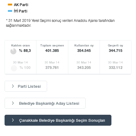
AK Parti
İYİ Parti
* 31 Mart 2019 Yerel Seçimi sonuç verileri Anadolu Ajansı tarafından
sağlanmaktadır.
Katılım oranı
Toplam seçmen
Kullanılan oy
Geçerli oy
% 88,3
401.385
354.545
344.715
30 Mar 14
30 Mar 14
30 Mar 14
30 Mar 14
% 100
379.761
343.205
332.112
Parti Listesi
Belediye Başkanlığı Aday Listesi
Çanakkale Belediye Başkanlığı Seçim Sonuçları