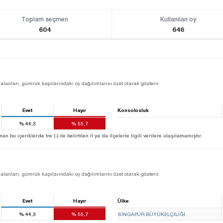
Toplam seçmen
Kullanılan oy
604
646
alanları, gümrük kapılarındaki oy dağılımlarını özet olarak gösterir.
Evet
Hayır
Konsolosluk
%
44,3
%
55,7
u içeriklerde tre (-) ile belirtilen il ya da ilçelerle ilgili verilere ulaşılamamıştır.
alanları, gümrük kapılarındaki oy dağılımlarını özet olarak gösterir.
Evet
Hayır
Ülke
%
44,3
%
55,7
SINGAPUR BÜYÜKELÇILIĞI