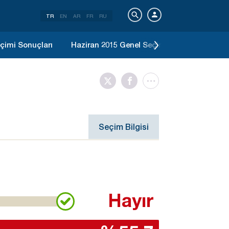
TR
EN
AR
FR
RU
çimi Sonuçları
Haziran 2015 Genel Seçimi Sonuçları
2
Seçim Bilgisi
Hayır