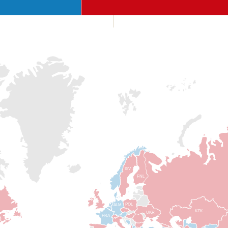
ISV
FNL
POL
ALM
KZK
UKR
FRA