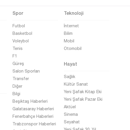
Spor
Teknoloji
Futbol
İnternet
Basketbol
Bilim
Voleybol
Mobil
Tenis
Otomobil
F1
Hayat
Güreş
Salon Sporları
Sağlık
Transfer
Kültür Sanat
Diğer
Yeni Şafak Kitap Eki
Bilgi
Yeni Şafak Pazar Eki
Beşiktaş Haberleri
Aktüel
Galatasaray Haberleri
Sinema
Fenerbahçe Haberleri
Seyahat
Trabzonspor Haberleri
Yeni Şafak 30. Yıl