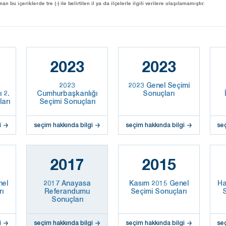
u içeriklerde tre (-) ile belirtilen il ya da ilçelerle ilgili verilere ulaşılamamıştır.
2023
2023
2023
2023 Genel Seçimi
 2.
Cumhurbaşkanlığı
Sonuçları
arı
Seçimi Sonuçları
i
seçim hakkında bilgi
seçim hakkında bilgi
se
2017
2015
nel
2017 Anayasa
Kasım 2015 Genel
Ha
rı
Referandumu
Seçimi Sonuçları
S
Sonuçları
i
seçim hakkında bilgi
seçim hakkında bilgi
se