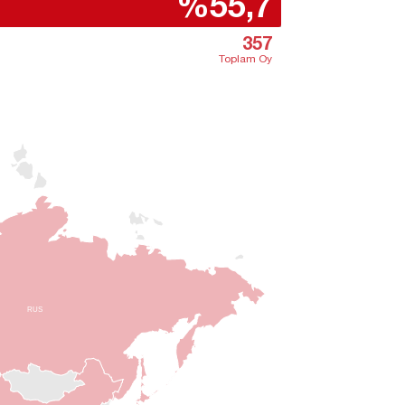
%55,7
357
Toplam Oy
RUS