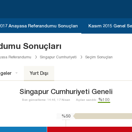
2017 Anayasa Referandumu Sonuçları
Kasım 2015 Genel Se
dumu Sonuçları
yasa Referandumu
Singapur Cumhuriyeti
Seçim Sonuçları
geler
Yurt Dışı
Singapur Cumhuriyeti Geneli
%100
Son güncelleme: 14:46, 17 Nisan
Açılan sandık:
%50