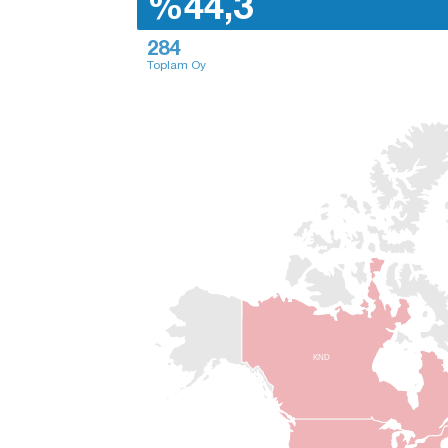
%44,3
284
Toplam Oy
KND