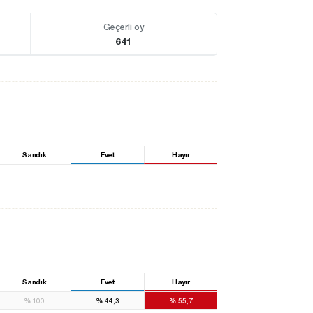
Geçerli oy
641
Sandık
Evet
Hayır
Sandık
Evet
Hayır
%
100
%
44,3
%
55,7