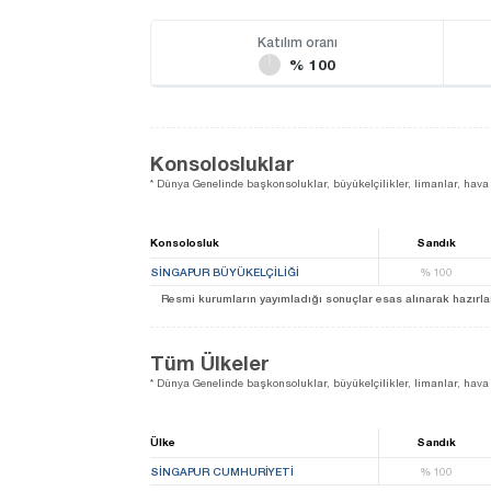
Katılım oranı
% 100
Konsolosluklar
* Dünya Genelinde başkonsoluklar, büyükelçilikler, limanlar, hava 
Konsolosluk
Sandık
SINGAPUR BÜYÜKELÇILIĞI
%
100
Resmi kurumların yayımladığı sonuçlar esas alınarak hazırlanan b
Tüm Ülkeler
* Dünya Genelinde başkonsoluklar, büyükelçilikler, limanlar, hava 
Ülke
Sandık
SINGAPUR CUMHURIYETI
%
100