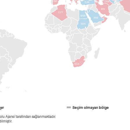
ISP
TRM
TUR
IRN
CZY
MSR
ARB
SDN
GÜA
yır
Seçim olmayan bölge
lu Ajansi tarafından sağlanmaktadır.
ilmiştir.