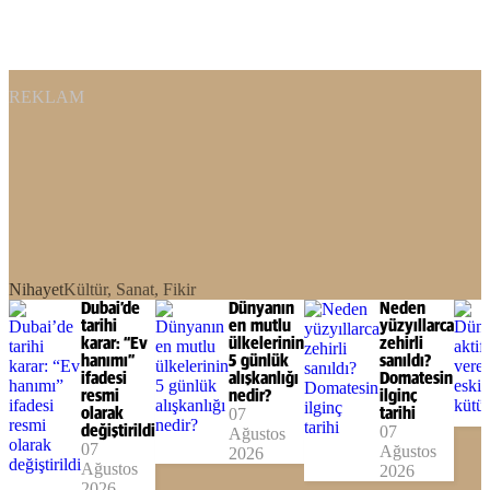
REKLAM
Nihayet
Kültür, Sanat, Fikir
Dubai’de
Dünyanın
Neden
tarihi
en mutlu
yüzyıllarca
karar: “Ev
ülkelerinin
zehirli
hanımı”
5 günlük
sanıldı?
ifadesi
alışkanlığı
Domatesin
resmi
nedir?
ilginç
olarak
07
tarihi
değiştirildi
07
Ağustos
07
Ağustos
2026
Ağustos
2026
2026