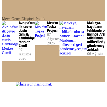
Mecra
Genç, Eleştirel, Politik
Avrupa'nın
Mısır’ın
Malezya,
ilk çevre
Toşka
hayatların
dostu
Projesi
tehlikede ol
camisi:
07
halinde Arak
Cambridge
Müslüman
Ağustos
Merkez
mültecileri g
2026
Camii
göndermeyec
07
açıkladı
06 Ağustos 
Ağustos
2026