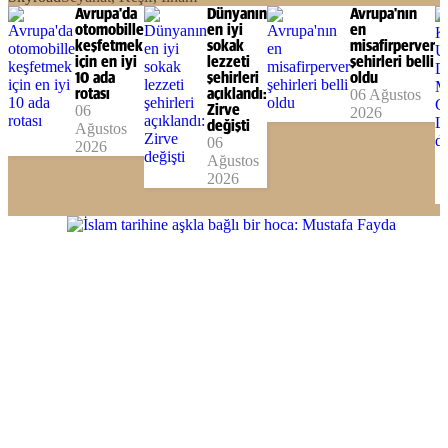
Avrupa'da
Dünyanın
Avrupa'nın
otomobille
en iyi
en
keşfetmek
sokak
misafirperver
için en iyi
lezzeti
şehirleri belli
10 ada
şehirleri
oldu
rotası
açıklandı:
06 Ağustos
06
Zirve
2026
değişti
Ağustos
06
2026
Ağustos
2026