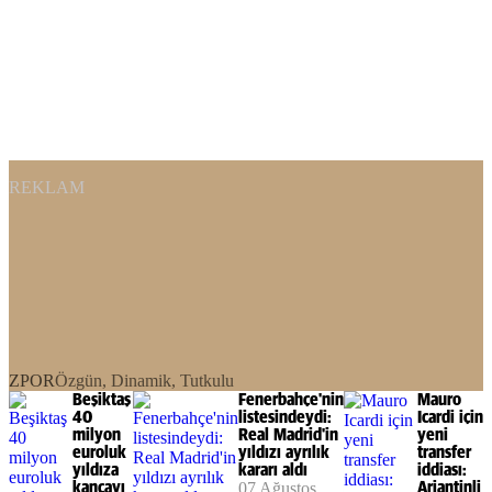
REKLAM
ZPOR
Özgün, Dinamik, Tutkulu
Beşiktaş
Fenerbahçe'nin
Mauro
40
listesindeydi:
Icardi için
milyon
Real Madrid'in
yeni
euroluk
yıldızı ayrılık
transfer
yıldıza
kararı aldı
iddiası:
kancayı
07 Ağustos
Arjantinli