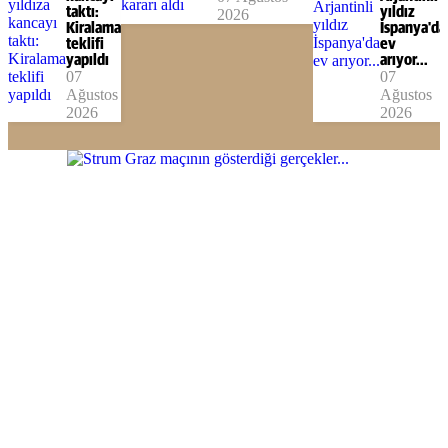
taktı:
yıldız
2026
Kiralama
İspanya'da
teklifi
ev
yapıldı
arıyor...
07
07
Ağustos
Ağustos
2026
2026