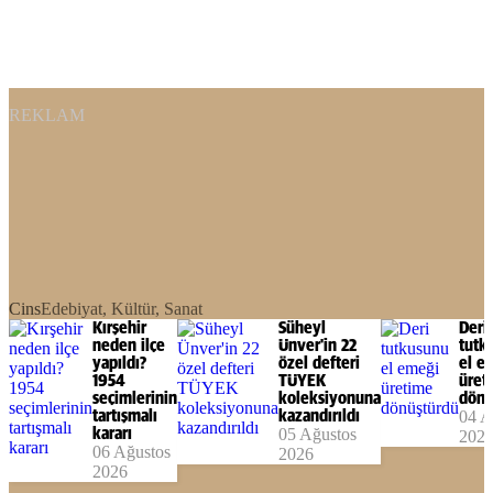
REKLAM
Cins
Edebiyat, Kültür, Sanat
Kırşehir
Süheyl
Deri
neden ilçe
Ünver'in 22
tutk
yapıldı?
özel defteri
el e
1954
TÜYEK
üret
seçimlerinin
koleksiyonuna
dönü
tartışmalı
kazandırıldı
04 A
kararı
05 Ağustos
202
06 Ağustos
2026
2026