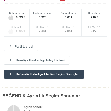
Katılım oranı
Toplam seçmen
Kullanılan oy
Geçerli oy
% 93,5
3.225
3.014
2.873
30 Mar 14
30 Mar 14
30 Mar 14
30 Mar 14
% 95,1
2.461
2.341
2.279
Parti Listesi
Belediye Başkanlığı Aday Listesi
Beğendik Belediye Meclisi Seçim Sonuçları
BEĞENDİK Ayrıntılı Seçim Sonuçları
Açılan sandık
11 / 11