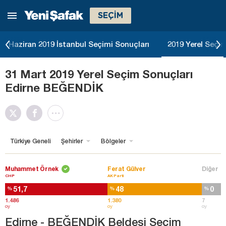
SEÇİM
Haziran 2019 İstanbul Seçimi Sonuçları
2019 Yerel Seçim
31 Mart 2019 Yerel Seçim Sonuçları
Edirne BEĞENDİK
Türkiye Geneli
Şehirler
Bölgeler
Muhammet Örnek
Ferat Gülver
Diğer
CHP
AK Parti
51,7
48
0
%
%
%
1.486
1.380
7
oy
oy
oy
Edirne - BEĞENDİK Beldesi Seçim