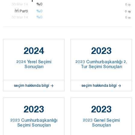
%0
%0
30 Mar 14
0
oy
İYİ Parti
%0
%0
0
oy
%0
%0
30 Mar 14
0
oy
2024
2023
2024 Yerel Seçimi
2023 Cumhurbaşkanlığı 2.
Sonuçları
Tur Seçimi Sonuçları
seçim hakkında bilgi
seçim hakkında bilgi
2023
2023
2023 Cumhurbaşkanlığı
2023 Genel Seçimi
Seçimi Sonuçları
Sonuçları