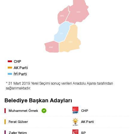
UZN
MRÇ
İPS
KŞN
ENZ
CHP
AK Parti
İYİ Parti
* 31 Mart 2019 Yerel Seçimi sonuç verileri Anadolu Ajansı tarafından
sağlanmaktadır.
Belediye Başkan Adayları
Muhammet Örnek
CHP
Ferat Gülver
AK Parti
Zafer Yetim
SP