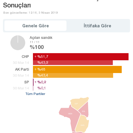
Sonuçları
Son güncelleme: 12:16, 3 Nisan 2019
Genele Göre
İttifaka Göre
Açılan sandık
11 / 11
%100
CHP
%51,7
%51,7
%43,2
%43,2
30 Mar 14
AK Parti
%48
%48
%43,4
%43,4
30 Mar 14
SP
%0,2
%0,2
%0,1
%0,1
30 Mar 14
Tüm Partiler
LLP
SÜL
MER
HVS