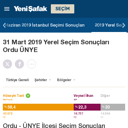
SEÇİM
Haziran 2019 İstanbul Seçimi Sonuçları
2019 Yerel Seçim
31 Mart 2019 Yerel Seçim Sonuçları
Ordu ÜNYE
Türkiye Geneli
Şehirler
Bölgeler
Hüseyin Tavlı
Veysel İlhan
Diğer
AK Parti
SP
58,4
22,3
20
%
%
%
43.972
16.757
14.564
oy
oy
oy
Ordu - ÜNYE İlçesi Seçim Sonuçları