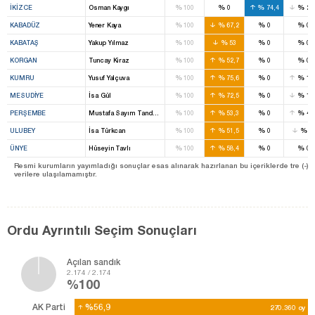
%
%
%
%
İKIZCE
Osman Kaygı
100
0
74,4
20
%
%
%
%
KABADÜZ
Yener Kaya
100
67,2
0
0
%
%
%
%
KABATAŞ
Yakup Yılmaz
100
53
0
0
%
%
%
%
KORGAN
Tuncay Kiraz
100
52,7
0
0
%
%
%
%
KUMRU
Yusuf Yalçuva
100
75,6
0
17
%
%
%
%
MESUDIYE
İsa Gül
100
72,5
0
19
%
%
%
%
PERŞEMBE
Mustafa Sayım Tandoğan
100
53,3
0
40
%
%
%
%
ULUBEY
İsa Türkcan
100
51,5
0
2
%
%
%
%
ÜNYE
Hüseyin Tavlı
100
58,4
0
0
Resmi kurumların yayımladığı sonuçlar esas alınarak hazırlanan bu içeriklerde tre (-) ile be
verilere ulaşılamamıştır.
Ordu Ayrıntılı Seçim Sonuçları
Açılan sandık
2.174 / 2.174
%100
AK Parti
%56,9
%56,9
270.360
270.360
oy
oy