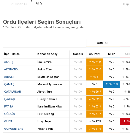
%0
%0
30 Mar 14
0
oy
Ordu İlçeleri Seçim Sonuçları
* Partilerin Ordu ilinin ilçelerinde aldıkları sonuçları gösterir.
CUMHUR
İlçe - Belde
Kazanan Aday
Sandık
AK Parti
MHP
CHP
%
%
%
%
AKKUŞ
İsa Demirci
100
61,8
0
33
%
%
%
%
ALTINORDU
Aşkın Tören
100
50,6
0
42
%
%
%
%
AYBASTI
Beytullah Geçtan
100
61
0
28
%
%
%
%
ÇAMAŞ
Mahmut Ayparçası
100
0
53,3
31
%
%
%
%
ÇATALPINAR
Ahmet Türe
100
66,7
0
2
%
%
%
%
ÇAYBAŞI
Hüseyin Semiz
100
52,6
0
1,
%
%
%
%
FATSA
İbrahim Etem Kibar
100
60,3
0
2
%
%
%
%
GÖLKÖY
Fikri Uludağ
100
57,7
0
38
%
%
%
%
GÜLYALI
Ulaş Tepe
100
47,9
0
5
%
%
%
%
GÜRGENTEPE
Yaşar Şahin
100
51,6
0
45