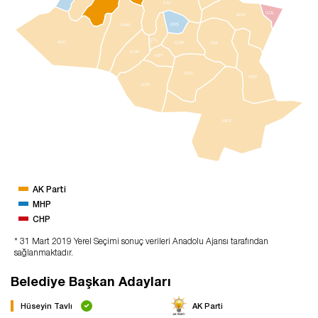
FAT
GÜL
AOR
ÇMŞ
KMR
ÇTL
AKK
GÜR
ULB
KOR
KBT
GÖL
KBD
AYB
MES
AK Parti
MHP
CHP
* 31 Mart 2019 Yerel Seçimi sonuç verileri Anadolu Ajansı tarafından
sağlanmaktadır.
Belediye Başkan Adayları
Hüseyin Tavlı
AK Parti