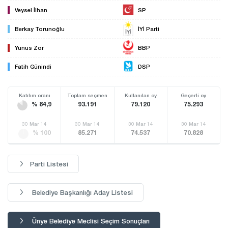
Veysel İlhan
SP
Berkay Torunoğlu
İYİ Parti
Yunus Zor
BBP
Fatih Günindi
DSP
Katılım oranı
Toplam seçmen
Kullanılan oy
Geçerli oy
% 84,9
93.191
79.120
75.293
30 Mar 14
30 Mar 14
30 Mar 14
30 Mar 14
% 100
85.271
74.537
70.828
Parti Listesi
Belediye Başkanlığı Aday Listesi
Ünye Belediye Meclisi Seçim Sonuçları